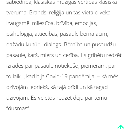
sabiedrībā, klasiskas mūžīgas vērtības klasiskā
tvērumā, Brands, reliģija un tās vieta cilvēka
izaugsmē, mīlestība, brīvība, emocijas,
psiholoģija, attiecības, pasaule bērna acīm,
dažādu kultūru dialogs. Bērnība un pusaudžu
pasaule, karš, miers un cerība. Es gribētu redzēt
izrādes par pasaulē notiekošo, piemēram, par
to laiku, kad bija Covid-19 pandēmija, – kā mēs
dzīvojām iepriekš, kā tajā brīdī un kā tagad
dzīvojam. Es vēlētos redzēt deju par tēmu
“dusmas”.