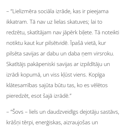
– “Lielizmēra sociāla izrāde, kas ir pieejama
ikkatram. Tā nav uz lielas skatuves; lai to
redzētu, skatītājam nav jāpērk biļete. Tā noteikti
notiktu kaut kur pilsētvidē. Īpašā vietā, kur
pilsēta savijas ar dabu un daba ņem virsroku.
Skatītājs pakāpeniski savijas ar izpildītāju un
izrādi kopumā, un viss kļūst viens. Kopīga
klātesamības sajūta būtu tas, ko es vēlētos
pieredzēt, esot šajā izrādē.”
– “Šovs – liels un daudzveidīgs dejotāju sastāvs,
krāšņi tērpi, enerģiskas, aizraujošas un