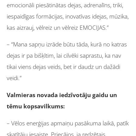
emocionāli piesātinātas dejas, adrenalīns, triki,
iespaidīgas formācijas, inovatīvas idejas, mūzika,
kas aizrauj, vēlreiz un vēlreiz EMOCIJAS.”
– “Mana sapņu izrāde būtu tāda, kurā no katras
dejas ir pa bišķītim, lai cilvēki saprastu, ka nav
tikai viens dejas veids, bet ir daudz un dažādi
veidi.”
Valmieras novada iedzīvotāju gaidu un
tēmu kopsavilkums:
– Vēlos enerģijas apmaiņu pasākuma laikā, patīk
skatītāju iesaiste. Priecājos, ja redzētais