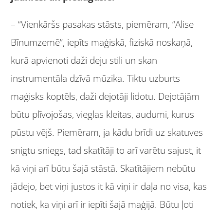
– “Vienkāršs pasakas stāsts, piemēram, “Alise
Bīnumzemē”, iepīts maģiskā, fiziskā noskaņā,
kurā apvienoti daži deju stili un skan
instrumentāla dzīvā mūzika. Tiktu uzburts
maģisks koptēls, daži dejotāji lidotu. Dejotājām
būtu plīvojošas, vieglas kleitas, audumi, kurus
pūstu vējš. Piemēram, ja kādu brīdi uz skatuves
snigtu sniegs, tad skatītāji to arī varētu sajust, it
kā viņi arī būtu šajā stāstā. Skatītājiem nebūtu
jādejo, bet viņi justos it kā viņi ir daļa no visa, kas
notiek, ka viņi arī ir iepīti šajā maģijā. Būtu ļoti