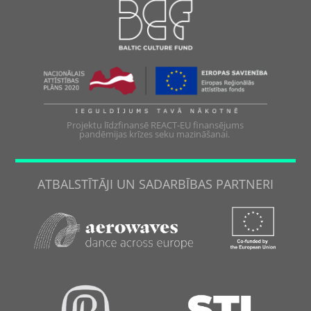
Projektu līdzfinansē REACT-EU finansējums
pandēmijas krīzes seku mazināšanai.
ATBALSTĪTĀJI UN SADARBĪBAS PARTNERI