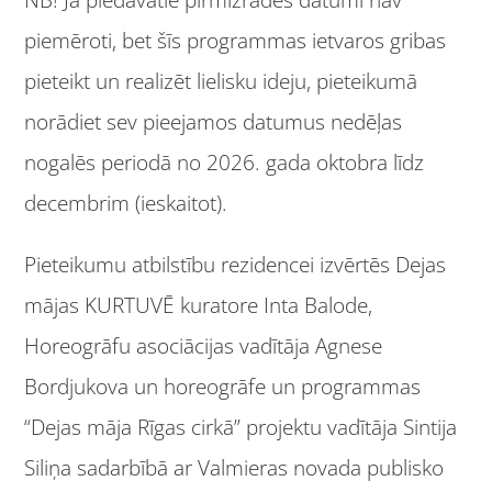
NB! Ja piedāvātie pirmizrādes datumi nav
piemēroti, bet šīs programmas ietvaros gribas
pieteikt un realizēt lielisku ideju, pieteikumā
norādiet sev pieejamos datumus nedēļas
nogalēs periodā no 2026. gada oktobra līdz
decembrim (ieskaitot).
Pieteikumu atbilstību rezidencei izvērtēs Dejas
mājas KURTUVĒ kuratore Inta Balode,
Horeogrāfu asociācijas vadītāja Agnese
Bordjukova un horeogrāfe un programmas
“Dejas māja Rīgas cirkā” projektu vadītāja Sintija
Siliņa sadarbībā ar Valmieras novada publisko