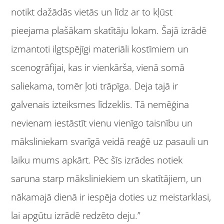
notikt dažādās vietās un līdz ar to kļūst
pieejama plašākam skatītāju lokam. Šajā izrādē
izmantoti ilgtspējīgi materiāli kostīmiem un
scenogrāfijai, kas ir vienkārša, vienā somā
saliekama, tomēr ļoti trāpīga. Deja tajā ir
galvenais izteiksmes līdzeklis. Tā nemēģina
nevienam iestāstīt vienu vienīgo taisnību un
māksliniekam svarīgā veidā reaģē uz pasauli un
laiku mums apkārt. Pēc šīs izrādes notiek
saruna starp māksliniekiem un skatītājiem, un
nākamajā dienā ir iespēja doties uz meistarklasi,
lai apgūtu izrādē redzēto deju.”