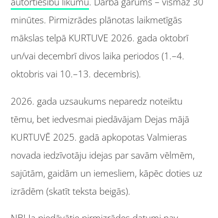
autortiesību likumu
. Darba garums – vismaz 30
minūtes. Pirmizrādes plānotas laikmetīgās
mākslas telpā KURTUVE 2026. gada oktobrī
un/vai decembrī divos laika periodos (1.–4.
oktobris vai 10.–13. decembris).
2026. gada uzsaukums neparedz noteiktu
tēmu, bet iedvesmai piedāvājam Dejas mājā
KURTUVĒ 2025. gadā apkopotas Valmieras
novada iedzīvotāju idejas par savām vēlmēm,
sajūtām, gaidām un iemesliem, kāpēc doties uz
izrādēm (skatīt teksta beigās).