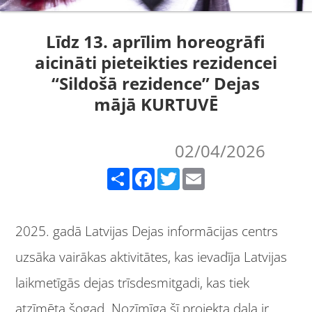
Līdz 13. aprīlim horeogrāfi
aicināti pieteikties rezidencei
“Sildošā rezidence” Dejas
mājā KURTUVĒ
02/04/2026
Share
Facebook
Twitter
Email
2025. gadā Latvijas Dejas informācijas centrs
uzsāka vairākas aktivitātes, kas ievadīja Latvijas
laikmetīgās dejas trīsdesmitgadi, kas tiek
atzīmēta šogad. Nozīmīga šī projekta daļa ir