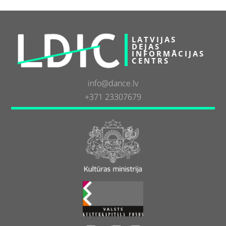
LATVIJAS
DEJAS
INFORMĀCIJAS
CENTRS
info@dance.lv
+371 23307679