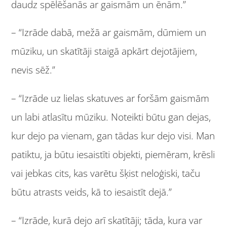
daudz spēlēšanās ar gaismām un ēnām.”
– “Izrāde dabā, mežā ar gaismām, dūmiem un
mūziku, un skatītāji staigā apkārt dejotājiem,
nevis sēž.”
– “Izrāde uz lielas skatuves ar foršām gaismām
un labi atlasītu mūziku. Noteikti būtu gan dejas,
kur dejo pa vienam, gan tādas kur dejo visi. Man
patiktu, ja būtu iesaistīti objekti, piemēram, krēsli
vai jebkas cits, kas varētu šķist neloģiski, taču
būtu atrasts veids, kā to iesaistīt dejā.”
– “Izrāde, kurā dejo arī skatītāji; tāda, kura var