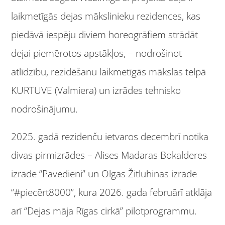
laikmetīgās dejas mākslinieku rezidences, kas
piedāvā iespēju diviem horeogrāfiem strādāt
dejai piemērotos apstākļos, – nodrošinot
atlīdzību, rezidēšanu laikmetīgās mākslas telpā
KURTUVE (Valmiera) un izrādes tehnisko
nodrošinājumu.
2025. gadā rezidenču ietvaros decembrī notika
divas pirmizrādes – Alises Madaras Bokalderes
izrāde “Pavedieni” un Olgas Žitluhinas izrāde
“#piecērt8000”, kura 2026. gada februārī atklāja
arī “Dejas māja Rīgas cirkā” pilotprogrammu.