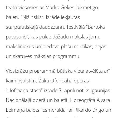
teātrī viesosies ar Marko Gekes laikmetīgo
baletu “Ņižinskis”. Izrāde iekļautas
starptautiskajā daudzžanru festivālā “Bartoka
pavasaris”, kas pulcē dažādu mākslas jomu
māksliniekus un piedāvā plašu mūzikas, dejas
un skatuves mākslas programmu.
Viesizrāžu programmā būtiska vieta atvēlēta arī
kaimiņvalstīm. Žaka Ofenbaha operas
“Hofmaņa stāsti” izrāde 7. aprīlī notiks Igaunijas
Nacionālajā operā un baletā. Horeogrāfa Aivara
Leimaņa balets “Esmeralda” ar Rikardo Drigo un