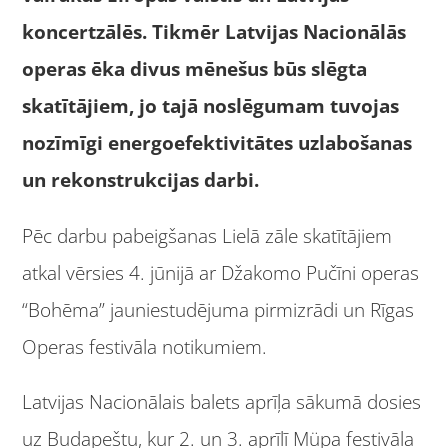
koncertzālēs. Tikmēr Latvijas Nacionālās
operas ēka divus mēnešus būs slēgta
skatītājiem, jo tajā noslēgumam tuvojas
nozīmīgi energoefektivitātes uzlabošanas
un rekonstrukcijas darbi.
Pēc darbu pabeigšanas Lielā zāle skatītājiem
atkal vērsies 4. jūnijā ar Džakomo Pučīni operas
“Bohēma” jauniestudējuma pirmizrādi un Rīgas
Operas festivāla notikumiem.
Latvijas Nacionālais balets aprīļa sākumā dosies
uz Budapeštu, kur 2. un 3. aprīlī Müpa festivāla