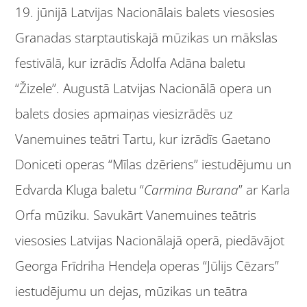
19. jūnijā Latvijas Nacionālais balets viesosies
Granadas starptautiskajā mūzikas un mākslas
festivālā, kur izrādīs Ādolfa Adāna baletu
“Žizele”. Augustā Latvijas Nacionālā opera un
balets dosies apmaiņas viesizrādēs uz
Vanemuines teātri Tartu, kur izrādīs Gaetano
Doniceti operas “Mīlas dzēriens” iestudējumu un
Edvarda Kluga baletu “
Carmina Burana
” ar Karla
Orfa mūziku. Savukārt Vanemuines teātris
viesosies Latvijas Nacionālajā operā, piedāvājot
Georga Frīdriha Hendeļa operas “Jūlijs Cēzars”
iestudējumu un dejas, mūzikas un teātra