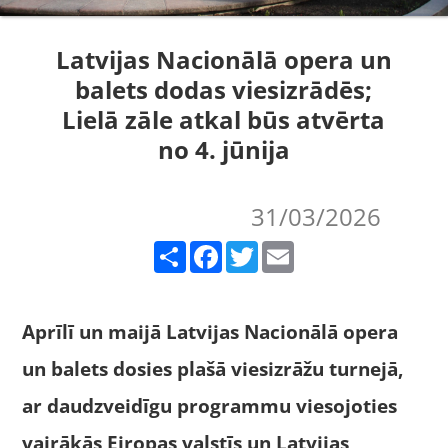
Latvijas Nacionālā opera un
balets dodas viesizrādēs;
Lielā zāle atkal būs atvērta
no 4. jūnija
31/03/2026
Share
Facebook
Twitter
Email
Aprīlī un maijā Latvijas Nacionālā opera
un balets dosies plašā viesizrāžu turnejā,
ar daudzveidīgu programmu viesojoties
vairākās Eiropas valstīs un Latvijas