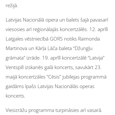
režijā.
Latvijas Nacionālā opera un balets šajā pavasarī
viesosies arī reģionālajās koncertzālēs. 12. aprīlī
Latgales vēstniecībā GORS notiks Raimonda
Martinova un Kārļa Lāča baleta “Džungļu
grāmata” izrāde. 19. aprīlī koncertzālē “Latvija”
Ventspilī izskanēs galā koncerts, savukārt 23.
maijā koncertzāles “Cēsis” jubilejas programmā
gaidāms īpašs Latvijas Nacionālās operas
koncerts.
Viesizrāžu programma turpināsies arī vasarā.