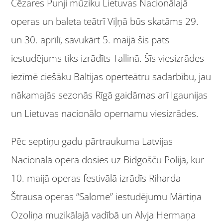
Čēzares Punji mūziku Lietuvas Nacionālajā
operas un baleta teātrī Viļņā būs skatāms 29.
un 30. aprīlī, savukārt 5. maijā šis pats
iestudējums tiks izrādīts Tallinā. Šīs viesizrādes
iezīmē ciešāku Baltijas operteātru sadarbību, jau
nākamajās sezonās Rīgā gaidāmas arī Igaunijas
un Lietuvas nacionālo opernamu viesizrādes.
Pēc septiņu gadu pārtraukuma Latvijas
Nacionālā opera dosies uz Bidgošču Polijā, kur
10. maijā operas festivālā izrādīs Riharda
Štrausa operas “Salome” iestudējumu Mārtiņa
Ozoliņa muzikālajā vadībā un Alvja Hermaņa