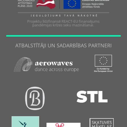
Projektu līdzfinansē REACT-EU finansējums
pandēmijas krīzes seku mazināšanai.
ATBALSTĪTĀJI UN SADARBĪBAS PARTNERI