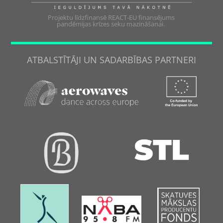
Projektu līdzfinansē REACT-EU finansējums
pandēmijas krīzes seku mazināšanai.
ATBALSTĪTĀJI UN SADARBĪBAS PARTNERI