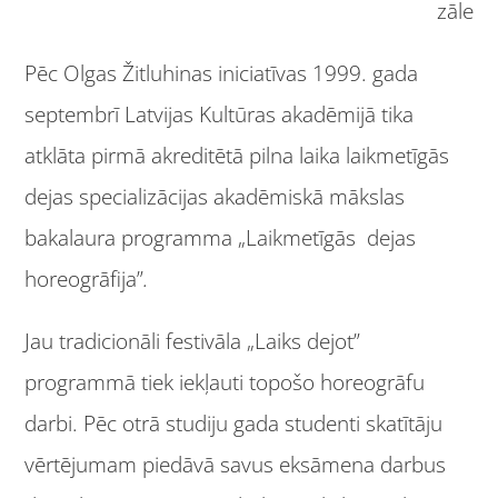
zāle
Pēc Olgas Žitluhinas iniciatīvas 1999. gada
septembrī Latvijas Kultūras akadēmijā tika
atklāta pirmā akreditētā pilna laika laikmetīgās
dejas specializācijas akadēmiskā mākslas
bakalaura programma „Laikmetīgās dejas
horeogrāfija”
.
Jau tradicionāli festivāla „Laiks dejot”
programmā tiek iekļauti topošo horeogrāfu
darbi. Pēc otrā studiju gada studenti skatītāju
vērtējumam piedāvā savus eksāmena darbus