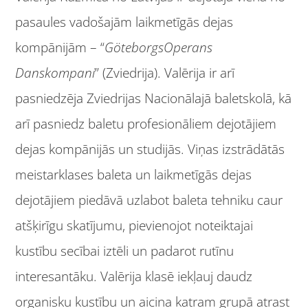
pasaules vadošajām laikmetīgās dejas
kompānijām – “
GöteborgsOperans
Danskompani
” (Zviedrija). Valērija ir arī
pasniedzēja Zviedrijas Nacionālajā baletskolā, kā
arī pasniedz baletu profesionāliem dejotājiem
dejas kompānijās un studijās. Viņas izstrādātās
meistarklases baleta un laikmetīgās dejas
dejotājiem piedāvā uzlabot baleta tehniku caur
atšķirīgu skatījumu, pievienojot noteiktajai
kustību secībai iztēli un padarot rutīnu
interesantāku. Valērija klasē iekļauj daudz
organisku kustību un aicina katram grupā atrast