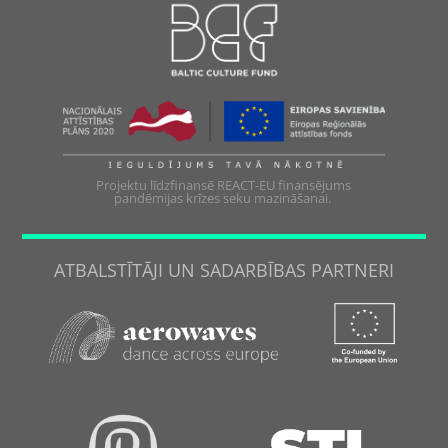
Projektu līdzfinansē REACT-EU finansējums
pandēmijas krīzes seku mazināšanai.
ATBALSTĪTĀJI UN SADARBĪBAS PARTNERI