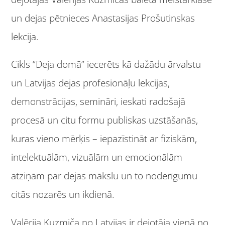
un dejas pētnieces Anastasijas Prošutinskas
lekcija.
Cikls “Deja domā” iecerēts kā dažādu ārvalstu
un Latvijas dejas profesionāļu lekcijas,
demonstrācijas, semināri, ieskati radošajā
procesā un citu formu publiskas uzstāšanās,
kuras vieno mērķis – iepazīstināt ar fiziskām,
intelektuālām, vizuālām un emocionālām
atziņām par dejas mākslu un to noderīgumu
citās nozarēs un ikdienā.
Valērija Kuzmiča no Latvijas ir dejotāja vienā no