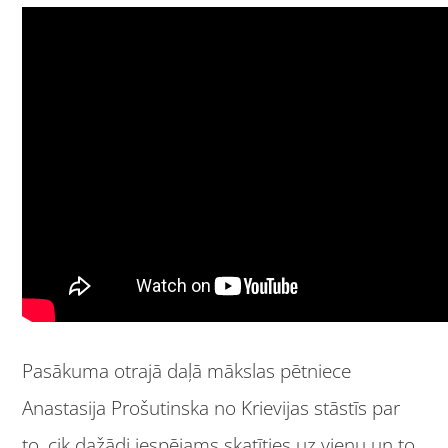
Pasākuma otrajā daļā mākslas pētniece
Anastasija Prošutinska no Krievijas stāstīs par
to, cik dažādi iespējams skatīties uz vienu un to