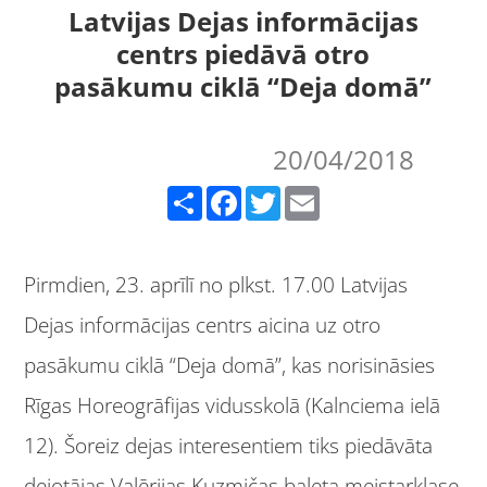
Latvijas Dejas informācijas
centrs piedāvā otro
pasākumu ciklā “Deja domā”
20/04/2018
Share
Facebook
Twitter
Email
Pirmdien, 23. aprīlī no plkst. 17.00 Latvijas
Dejas informācijas centrs aicina uz otro
pasākumu ciklā “Deja domā”, kas norisināsies
Rīgas Horeogrāfijas vidusskolā (Kalnciema ielā
12). Šoreiz dejas interesentiem tiks piedāvāta
dejotājas Valērijas Kuzmičas baleta meistarklase