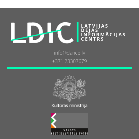
LATVIJAS
DEJAS
INFORMĀCIJAS
CENTRS
info@dance.lv
+371 23307679