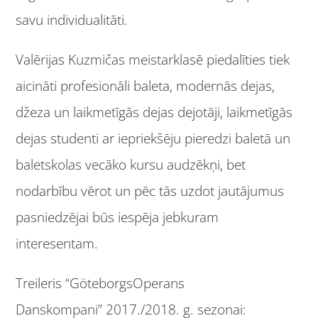
savu individualitāti.
Valērijas Kuzmičas meistarklasē piedalīties tiek
aicināti profesionāli baleta, modernās dejas,
džeza un laikmetīgās dejas dejotāji, laikmetīgās
dejas studenti ar iepriekšēju pieredzi baletā un
baletskolas vecāko kursu audzēkņi, bet
nodarbību vērot un pēc tās uzdot jautājumus
pasniedzējai būs iespēja jebkuram
interesentam.
Treileris “GöteborgsOperans
Danskompani” 2017./2018. g. sezonai: