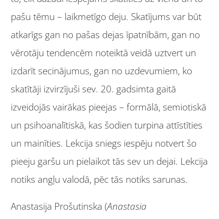
pašu tēmu – laikmetīgo deju. Skatījums var būt
atkarīgs gan no pašas dejas īpatnībām, gan no
vērotāju tendencēm noteiktā veidā uztvert un
izdarīt secinājumus, gan no uzdevumiem, ko
skatītāji izvirzījuši sev. 20. gadsimta gaitā
izveidojās vairākas pieejas – formālā, semiotiskā
un psihoanalītiskā, kas šodien turpina attīstīties
un mainīties. Lekcija sniegs iespēju notvert šo
pieeju garšu un pielaikot tās sev un dejai. Lekcija
notiks angļu valodā, pēc tās notiks sarunas.
Anastasija Prošutinska (
Anastasia