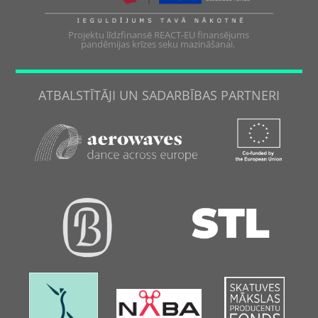
Projektu līdzfinansē REACT-EU finansējums
pandēmijas krīzes seku mazināšanai.
ATBALSTĪTĀJI UN SADARBĪBAS PARTNERI