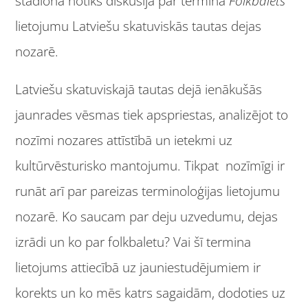
stadionā notiks diskusija par termina
Folkbalets
lietojumu Latviešu skatuviskās tautas dejas
nozarē.
Latviešu skatuviskajā tautas dejā ienākušās
jaunrades vēsmas tiek apspriestas, analizējot to
nozīmi nozares attīstībā un ietekmi uz
kultūrvēsturisko mantojumu. Tikpat nozīmīgi ir
runāt arī par pareizas terminoloģijas lietojumu
nozarē. Ko saucam par deju uzvedumu, dejas
izrādi un ko par folkbaletu? Vai šī termina
lietojums attiecībā uz jauniestudējumiem ir
korekts un ko mēs katrs sagaidām, dodoties uz