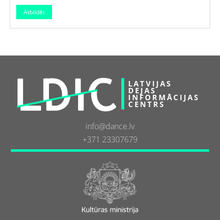
LATVIJAS
DEJAS
INFORMĀCIJAS
CENTRS
info@dance.lv
+371 23307679