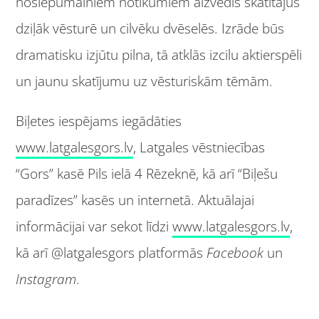
noslēpumainiem notikumiem aizvedīs skatītājus
dziļāk vēsturē un cilvēku dvēselēs. Izrāde būs
dramatisku izjūtu pilna, tā atklās izcilu aktierspēli
un jaunu skatījumu uz vēsturiskām tēmām.
Biļetes iespējams iegādāties
www.latgalesgors.lv
, Latgales vēstniecības
“Gors” kasē Pils ielā 4 Rēzeknē, kā arī “Biļešu
paradīzes” kasēs un internetā. Aktuālajai
informācijai var sekot līdzi
www.latgalesgors.lv
,
kā arī @latgalesgors platformās
Facebook
un
Instagram
.