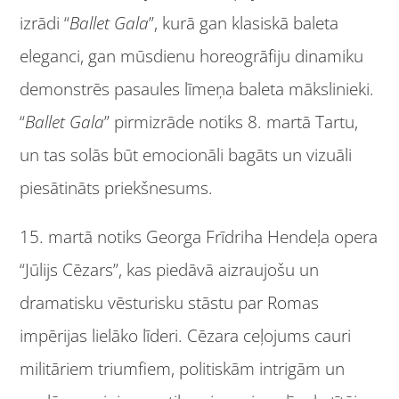
izrādi “
Ballet Gala
”, kurā gan klasiskā baleta
eleganci, gan mūsdienu horeogrāfiju dinamiku
demonstrēs pasaules līmeņa baleta mākslinieki.
“
Ballet Gala
” pirmizrāde notiks 8. martā Tartu,
un tas solās būt emocionāli bagāts un vizuāli
piesātināts priekšnesums.
15. martā notiks Georga Frīdriha Hendeļa opera
“Jūlijs Cēzars”, kas piedāvā aizraujošu un
dramatisku vēsturisku stāstu par Romas
impērijas lielāko līderi. Cēzara ceļojums cauri
militāriem triumfiem, politiskām intrigām un