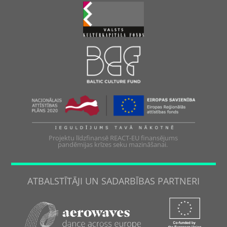
Projektu līdzfinansē REACT-EU finansējums
pandēmijas krīzes seku mazināšanai.
ATBALSTĪTĀJI UN SADARBĪBAS PARTNERI