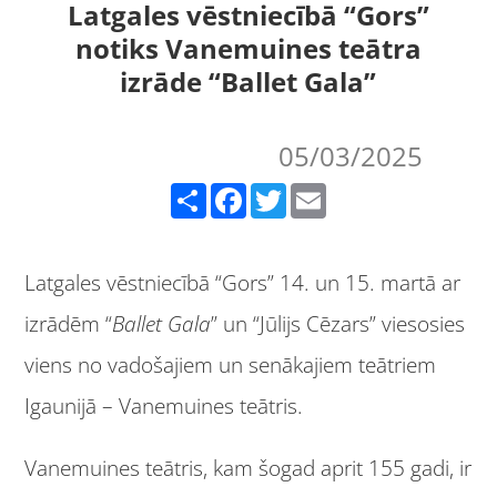
Latgales vēstniecībā “Gors”
notiks Vanemuines teātra
izrāde “Ballet Gala”
05/03/2025
Share
Facebook
Twitter
Email
Latgales vēstniecībā “Gors” 14. un 15. martā ar
izrādēm “
Ballet Gala
” un “Jūlijs Cēzars” viesosies
viens no vadošajiem un senākajiem teātriem
Igaunijā – Vanemuines teātris.
Vanemuines teātris, kam šogad aprit 155 gadi, ir