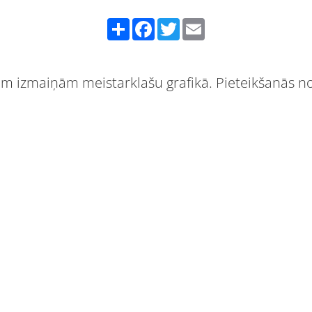
Share
Facebook
Twitter
Email
m izmaiņām meistarklašu grafikā. Pieteikšanās no 