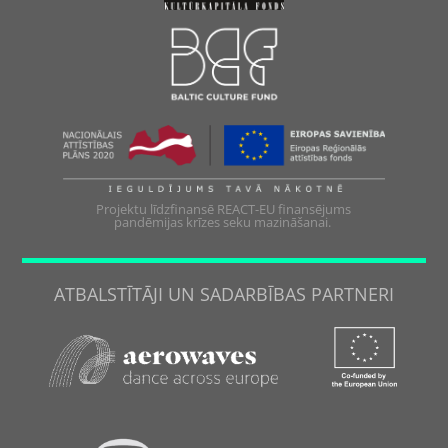
Projektu līdzfinansē REACT-EU finansējums
pandēmijas krīzes seku mazināšanai.
ATBALSTĪTĀJI UN SADARBĪBAS PARTNERI