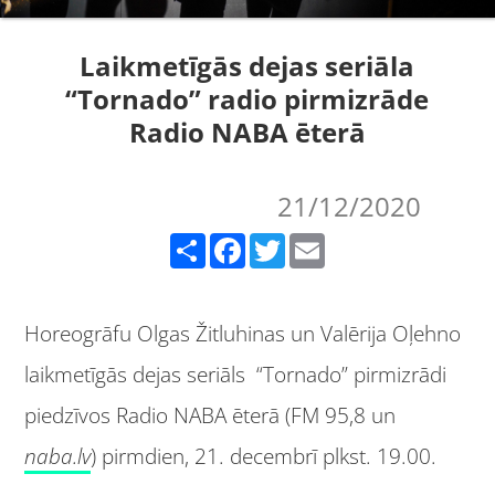
Laikmetīgās dejas seriāla
“Tornado” radio pirmizrāde
Radio NABA ēterā
21/12/2020
Share
Facebook
Twitter
Email
Horeogrāfu Olgas Žitluhinas un Valērija Oļehno
laikmetīgās dejas seriāls “Tornado” pirmizrādi
piedzīvos Radio NABA ēterā (FM 95,8 un
naba.lv
) pirmdien, 21. decembrī plkst. 19.00.