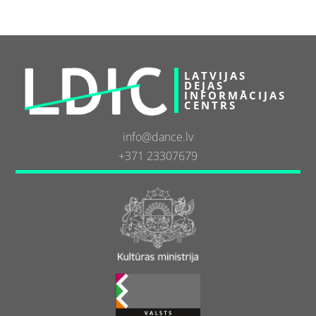
LATVIJAS
DEJAS
INFORMĀCIJAS
CENTRS
info@dance.lv
+371 23307679