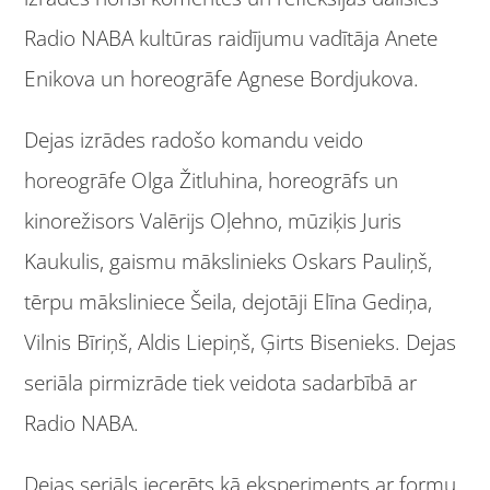
Radio NABA kultūras raidījumu vadītāja Anete
Enikova un horeogrāfe Agnese Bordjukova.
Dejas izrādes radošo komandu veido
horeogrāfe Olga Žitluhina, horeogrāfs un
kinorežisors Valērijs Oļehno, mūziķis Juris
Kaukulis, gaismu mākslinieks Oskars Pauliņš,
tērpu māksliniece Šeila, dejotāji Elīna Gediņa,
Vilnis Bīriņš, Aldis Liepiņš, Ģirts Bisenieks. Dejas
seriāla pirmizrāde tiek veidota sadarbībā ar
Radio NABA.
Dejas seriāls iecerēts kā eksperiments ar formu