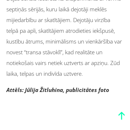
septiņās sērijās, kuru laikā dejotāji meklēs
mijiedarbību ar skatītājiem. Dejotāju virzība
telpā pa apli, skatītājiem atrodieties iekšpusē,
kustību ātrums, minimālisms un vienkāršība var
novest “transa stāvoklī”, kad realitāte un
notiekošais vairs netiek uztverts ar apziņu. Zūd
laika, telpas un indivīda uztvere.
Attēls: Jūlija Žitluhina, publicitātes foto