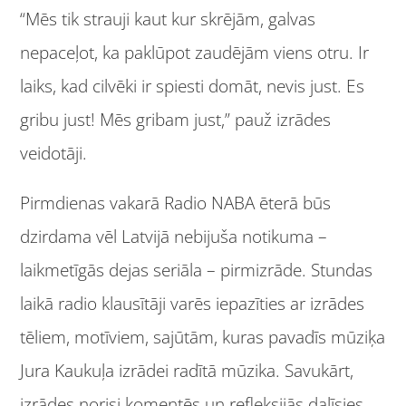
“Mēs tik strauji kaut kur skrējām, galvas
nepaceļot, ka paklūpot zaudējām viens otru. Ir
laiks, kad cilvēki ir spiesti domāt, nevis just. Es
gribu just! Mēs gribam just,” pauž izrādes
veidotāji.
Pirmdienas vakarā Radio NABA ēterā būs
dzirdama vēl Latvijā nebijuša notikuma –
laikmetīgās dejas seriāla – pirmizrāde. Stundas
laikā radio klausītāji varēs iepazīties ar izrādes
tēliem, motīviem, sajūtām, kuras pavadīs mūziķa
Jura Kaukuļa izrādei radītā mūzika. Savukārt,
izrādes norisi komentēs un refleksijās dalīsies