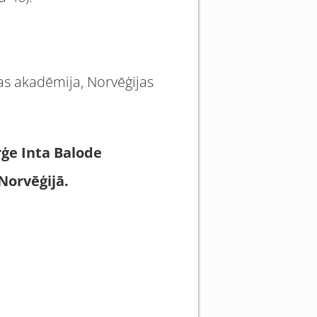
ras akadēmija, Norvēģijas
rģe Inta Balode
Norvēģijā.