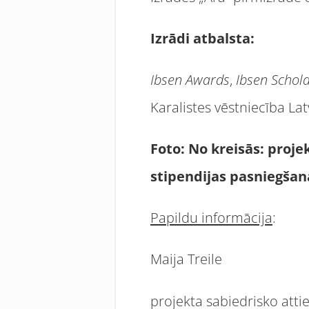
Izrādi atbalsta:
Ibsen Awards
,
Ibsen Schol
Karalistes vēstniecība Lat
Foto: No kreisās: proj
stipendijas pasniegšan
Papildu informācija
:
Maija Treile
projekta sabiedrisko atti