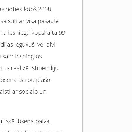
as notiek kopš 2008.
aistīti ar visā pasaulē
ka iesniegti kopskaitā 99
ijas ieguvuši vēl divi
kursam iesniegtos
s tos realizēt stipendiju
 Ibsena darbu plašo
isti ar sociālo un
autiskā Ibsena balva,