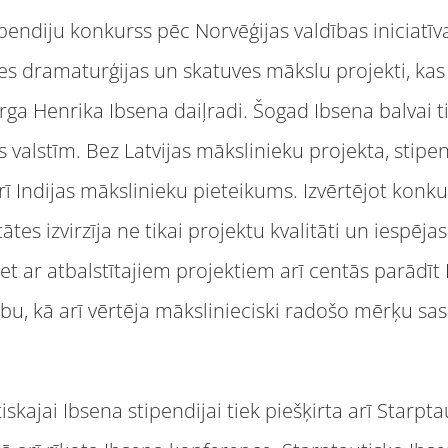
ipendiju konkurss pēc Norvēģijas valdības iniciatīv
ies dramaturģijas un skatuves mākslu projekti, kas s
 Henrika Ibsena daiļradi. Šogad Ibsena balvai ti
valstīm. Bez Latvijas mākslinieku projekta, stipend
arī Indijas mākslinieku pieteikums. Izvērtējot kon
tātes izvirzīja ne tikai projektu kvalitāti un iespēja
t ar atbalstītajiem projektiem arī centās parādīt
bu, kā arī vērtēja mākslinieciski radošo mērķu sasa
iskajai Ibsena stipendijai tiek piešķirta arī Starpt