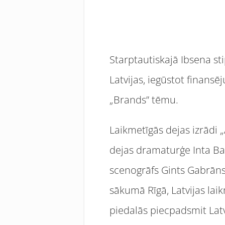
Starptautiskajā Ibsena st
Latvijas, iegūstot finans
„Brands” tēmu.
Laikmetīgās dejas izrādi 
dejas dramaturģe Inta Bal
scenogrāfs Gints Gabrāns,
sākumā Rīgā, Latvijas lai
piedalās piecpadsmit Latv