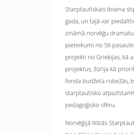
Starptautiskais Ibsena st
gada, un tajā var piedalīt
zināmā norvēģu dramaturga
pieteikumi no 56 pasaules 
projekti no Grieķijas, kā 
projektus, žūrija kā priori
fonda budžeta robežās, be
starptautisko atpazīstamī
pedagoģisko sfēru.
Norvēģijā līdzās Starptaut