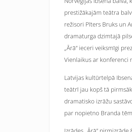
Norvēģijas Ibsena balva, k
prestižākajām teātra bal
režisori Pīters Bruks un
dramaturga dzimtajā pilsēt
„Ārā” ieceri veiksmīgi pr
Vienlaikus ar konferenci 
Latvijas kultūrtelpā Ibsen
teātrī jau kopš tā pirmsā
dramatisko izrāžu sastāvd
par nopietno Branda tēmu
Izrādes „Ārā” pirmizrāde 8