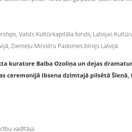
arships
, Valsts Kultūrkapitāla fonds, Latvijas Kultū
vijā, Ziemeļu Ministru Padomes birojs Latvijā.
ekta kuratore Baiba Ozoliņa un dejas dramatu
as ceremonijā Ibsena dzimtajā pilsētā Šīenā, 
ecību vadītāja