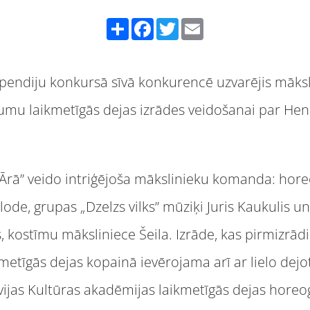
Share
Facebook
Twitter
Email
ipendiju konkursā sīvā konkurencē uzvarējis māksl
ējumu laikmetīgās dejas izrādes veidošanai par Hen
„Ārā” veido intriģējoša mākslinieku komanda: hore
ode, grupas „Dzelzs vilks” mūziķi Juris Kaukulis u
 kostīmu māksliniece Šeila. Izrāde, kas pirmizrā
kmetīgās dejas kopainā ievērojama arī ar lielo dejo
ijas Kultūras akadēmijas laikmetīgās dejas horeog