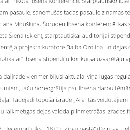
ā arī rīkota Ibsena konference. Starptautisko Ibse
vām pasaulē, saņēmušas tādas pasaulē zināmas te
 Ariana Mnuškina. Šoruden Ibsena konferencē, kas
ā Šīenā (Skien), starptautiskai auditorijai stipen
ezentēja projekta kuratore Baiba Ozoliņa un dejas
notika arī Ibsena stipendiju konkursa uzvarētāju
a daiļrade vienmēr bijusi aktuāla, viņa lugas regulā
kumiem, taču horeogrāfija par Ibsena darbu tēmām 
aļa. Tādējādi topošā izrāde „Ārā” tās veidotājiem 
 laikmetīgās dejas valodā pilnmetrāžas izrādes 
. decembrī plkst. 18:00 „Zirgu pastā” (Dzirnavu iel