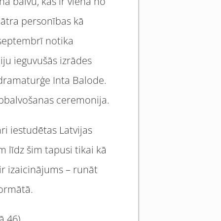
na balvu, kas ir viena no
ātra personības kā
 septembrī notika
diju ieguvušās izrādes
 dramaturģe Inta Balode.
 apbalvošanas ceremonija.
ri iestudētas Latvijas
līdz šim tapusi tikai kā
ir izaicinājums – runāt
formātā.
ā 46).