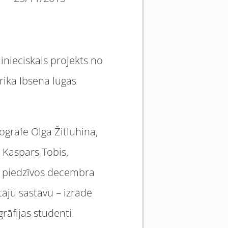
inieciskais projekts no
rika Ibsena lugas
ogrāfe Olga Žitluhina,
n Kaspars Tobis,
di piedzīvos decembra
tāju sastāvu – izrādē
rāfijas studenti.