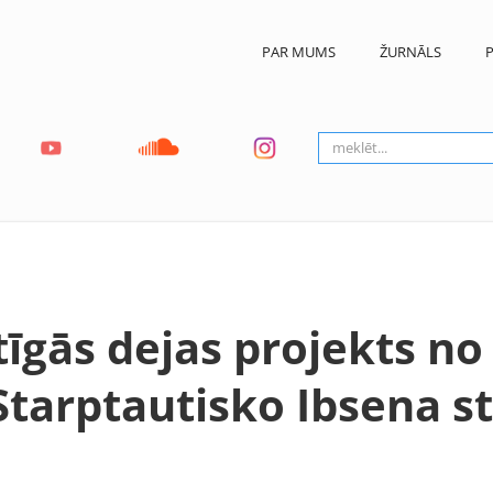
PAR MUMS
ŽURNĀLS
P
īgās dejas projekts no 
Starptautisko Ibsena s