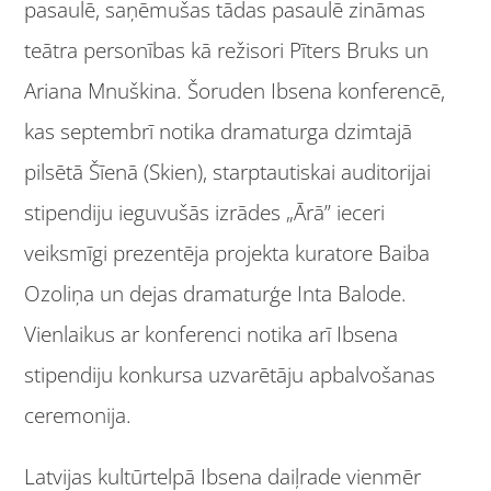
pasaulē, saņēmušas tādas pasaulē zināmas
teātra personības kā režisori Pīters Bruks un
Ariana Mnuškina. Šoruden Ibsena konferencē,
kas septembrī notika dramaturga dzimtajā
pilsētā Šīenā (Skien), starptautiskai auditorijai
stipendiju ieguvušās izrādes „Ārā” ieceri
veiksmīgi prezentēja projekta kuratore Baiba
Ozoliņa un dejas dramaturģe Inta Balode.
Vienlaikus ar konferenci notika arī Ibsena
stipendiju konkursa uzvarētāju apbalvošanas
ceremonija.
Latvijas kultūrtelpā Ibsena daiļrade vienmēr