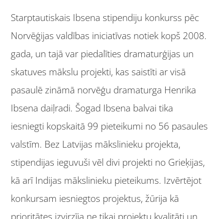
Starptautiskais Ibsena stipendiju konkurss pēc
Norvēģijas valdības iniciatīvas notiek kopš 2008.
gada, un tajā var piedalīties dramaturģijas un
skatuves mākslu projekti, kas saistīti ar visā
pasaulē zināmā norvēģu dramaturga Henrika
Ibsena daiļradi. Šogad Ibsena balvai tika
iesniegti kopskaitā 99 pieteikumi no 56 pasaules
valstīm. Bez Latvijas mākslinieku projekta,
stipendijas ieguvuši vēl divi projekti no Grieķijas,
kā arī Indijas mākslinieku pieteikums. Izvērtējot
konkursam iesniegtos projektus, žūrija kā
prioritātes izvirzīja ne tikai projektu kvalitāti un