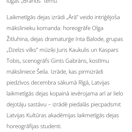
lugas „Brands” tēmu.
Laikmetīgās dejas izrādi „Ārā” veido intriģējoša
mākslinieku komanda: horeogrāfe Olga
Žitluhina, dejas dramaturģe Inta Balode, grupas
„Dzelzs vilks” mūziķi Juris Kaukulis un Kaspars
Tobis, scenogrāfs Gints Gabrāns, kostīmu
māksliniece Šeila. Izrāde, kas pirmizrādi
piedzīvos decembra sākumā Rīgā, Latvijas
laikmetīgās dejas kopainā ievērojama arī ar lielo
dejotāju sastāvu – izrādē piedalās piecpadsmit
Latvijas Kultūras akadēmijas laikmetīgās dejas
horeogrāfijas studenti.