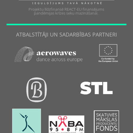
Projektu līdzfinansē REACT-EU finansējums
pandēmijas krīzes seku mazināšanai.
ATBALSTĪTĀJI UN SADARBĪBAS PARTNERI