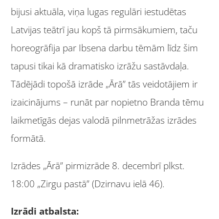
bijusi aktuāla, viņa lugas regulāri iestudētas
Latvijas teātrī jau kopš tā pirmsākumiem, taču
horeogrāfija par Ibsena darbu tēmām līdz šim
tapusi tikai kā dramatisko izrāžu sastāvdaļa.
Tādējādi topošā izrāde „Ārā” tās veidotājiem ir
izaicinājums – runāt par nopietno Branda tēmu
laikmetīgās dejas valodā pilnmetrāžas izrādes
formātā.
Izrādes „Ārā” pirmizrāde 8. decembrī plkst.
18:00 „Zirgu pastā” (Dzirnavu ielā 46).
Izrādi atbalsta: