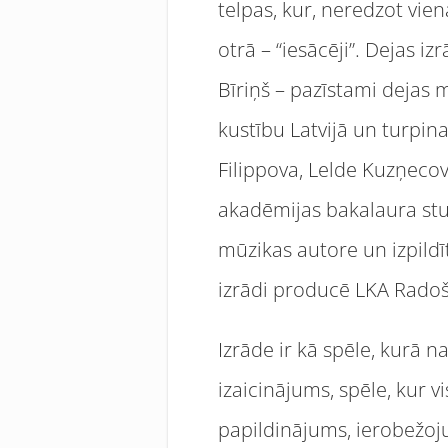
telpas, kur, neredzot vien
otrā – “iesācēji”. Dejas iz
Bīriņš – pazīstami dejas m
kustību Latvijā un turpina
Filippova, Lelde Kuzņecov
akadēmijas bakalaura stu
mūzikas autore un izpild
izrādi producē LKA Radošā
Izrāde ir kā spēle, kurā 
izaicinājums, spēle, kur vi
papildinājums, ierobežoju