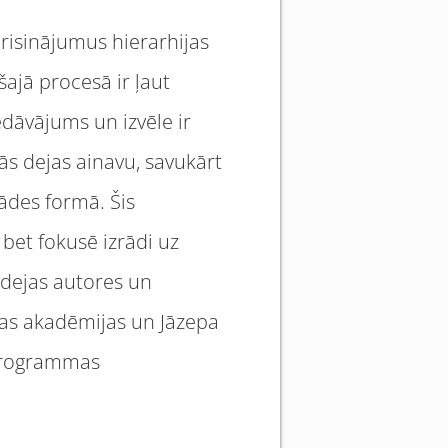
risinājumus hierarhijas
ajā procesā ir ļaut
edāvājums un izvēle ir
ās dejas ainavu, savukārt
ādes formā. Šis
bet fokusē izrādi uz
idejas autores un
las akadēmijas un Jāzepa
 programmas