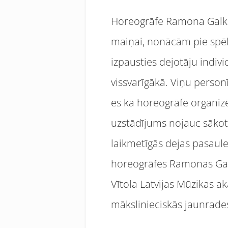
Horeogrāfe Ramona Galkina
maiņai, nonācām pie spēl
izpausties dejotāju indiv
vissvarīgākā. Viņu person
es kā horeogrāfe organiz
uzstādījums nojauc sākot
laikmetīgās dejas pasaul
horeogrāfes Ramonas Galk
Vītola Latvijas Mūzikas 
mākslinieciskās jaunrade