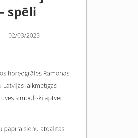
– spēli
02/03/2023
zīvos horeogrāfes Ramonas
u Latvijas laikmetīgās
tuves simboliski aptver
u papīra sienu atdalītas