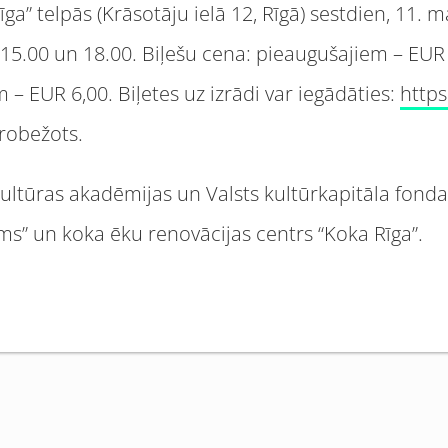
īga” telpās (Krāsotāju ielā 12, Rīgā) sestdien, 11. m
. 15.00 un 18.00. Biļešu cena: pieaugušajiem – EUR
– EUR 6,00. Biļetes uz izrādi var iegādāties:
https
erobežots.
 Kultūras akadēmijas un Valsts kultūrkapitāla fond
tms” un koka ēku renovācijas centrs “Koka Rīga”.