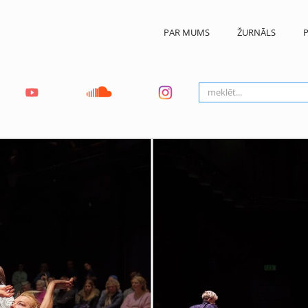
PAR MUMS
ŽURNĀLS
P