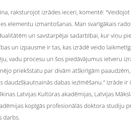
, raksturojot izrādes ieceri, komentē: “Veidojot 
es elementu izmantošanas. Man svarīgākais radoš
idualitātēm un savstarpējai sadarbībai, kur viņu pi
ības un izpausme ir tas, kas izrādē veido laikmetīg
ēju, vadu procesu un šos piedāvājumus ietveru izr
nējo priekšstatu par divām atšķirīgām paaudzēm, 
es daudzšķautņainās dabas iezīmēšanu.” Izrāde ir 
inas Latvijas Kultūras akadēmijas, Latvijas Māks
akadēmijas kopīgās profesionālās doktora studiju
s darbs.