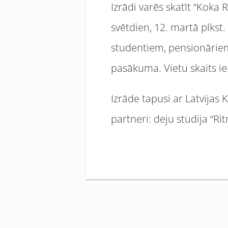
Izrādi varēs skatīt “Koka R
svētdien, 12. martā plkst
studentiem, pensionāriem 
pasākuma. Vietu skaits i
Izrāde tapusi ar Latvijas
partneri: deju studija “Ri