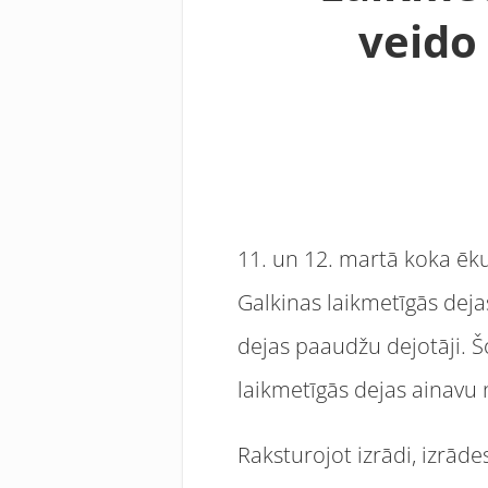
veido 
11. un 12. martā koka ēk
Galkinas laikmetīgās dejas
dejas paaudžu dejotāji. Š
laikmetīgās dejas ainavu 
Raksturojot izrādi, izrāde