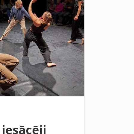
iesācēji