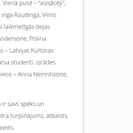
 Vienā pusē – “aizsācēji”,
, Inga Raudinga, Vilnis
ši laikmetīgās dejas
 Andersone, Poļina
s – Latvijas Kultūras
rsa studenti. Izrādes
niece – Anna Heinrihsone,
 ir savs spēks un
 otra turpinājums, atbalsts,
avots.