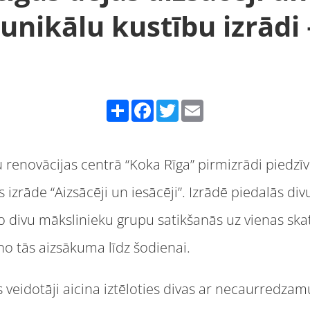
unikālu kustību izrādi 
Share
Facebook
Twitter
Email
u renovācijas centrā “Koka Rīga” pirmizrādi pied
 izrāde “Aizsācēji un iesācēji”. Izrādē piedalās div
o divu mākslinieku grupu satikšanās uz vienas ska
no tās aizsākuma līdz šodienai.
s veidotāji aicina iztēloties divas ar necaurredzam