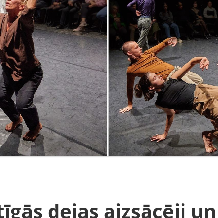
īgās dejas aizsācēji un 