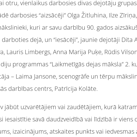
ai otru, vienlaikus darbosies divas dejotāju grupas.
rādē darbosies “aizsācēji” Olga Žitluhina, Ilze Zīriņa
ākslinieki, kuri ar savu darbību 90. gados aizsāku
 darboties dejā, un “iesācēji”, jaunie dejotāji Dita
a, Lauris Limbergs, Anna Marija Puķe, Rūdis Vilson
diju programmas “Laikmetīgās dejas māksla” 2. ku
ītāja – Laima Jansone, scenogrāfe un tērpu māksli
s darbības centrs, Patrīcija Kolāte.
nav jābūt uzvarētājiem vai zaudētājiem, kurā katram
si iesaistītie savā daudzveidībā vai līdzībā ir viens
ms, izaicinājums, atskaites punkts vai iedvesmas 