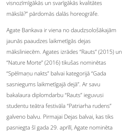
visnozīmīgākās un svarīgākās kvalitātes
mākslā?” pārdomās dalās horeogrāfe.
Agate Bankava ir viena no daudzsološākajām
jaunās paaudzes laikmetīgās dejas
māksliniecēm. Agates izrādes “Rauts” (2015) un
“Nature Morte” (2016) tikušas nominētas
“Spēlmaņu nakts” balvai kategorijā “Gada
sasniegums laikmetīgajā dejā”. Ar savu
bakalaura diplomdarbu “Rauts” ieguvusi
studentu teātra festivāla “Patriarha rudens”
galveno balvu. Pirmajai Dejas balvai, kas tiks
pasniegta šī gada 29. aprīlī, Agate nominēta