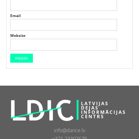
Email
Website
LATVIJAS
DEJAS
INFORMĀCIJAS
CENTRS
info@dance.lv
+371 23307679