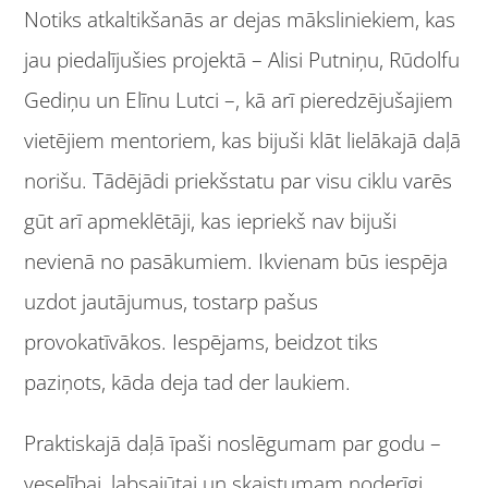
Notiks atkaltikšanās ar dejas māksliniekiem, kas
jau piedalījušies projektā – Alisi Putniņu, Rūdolfu
Gediņu un Elīnu Lutci –, kā arī pieredzējušajiem
vietējiem mentoriem, kas bijuši klāt lielākajā daļā
norišu. Tādējādi priekšstatu par visu ciklu varēs
gūt arī apmeklētāji, kas iepriekš nav bijuši
nevienā no pasākumiem. Ikvienam būs iespēja
uzdot jautājumus, tostarp pašus
provokatīvākos. Iespējams, beidzot tiks
paziņots, kāda deja tad der laukiem.
Praktiskajā daļā īpaši noslēgumam par godu –
veselībai, labsajūtai un skaistumam noderīgi