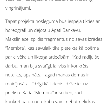
vingrinājumi.
Tāpat projekta noslēgumā būs iespēja tikties ar
horeogrāfi un dejotāju Agati Bankavu.
Māksliniece izpildīs fragmentus no savas izrādes
“Membra”, kas savulaik tika pieteikta kā poēma
par cilvēka un likteņa attiecībām. “Kad radīju šo
darbu, man bija svarīgi, lai viss ir konkrēts,
noteikts, apzināts. Tagad manas domas ir
mainījušās – līdzīgi kā liktenis, dzīve iet uz
priekšu. Kāda “Membra” ir šodien, kad
konkrētība un noteiktība vairs nebūt neliekas