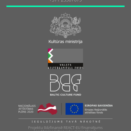
Projektu līdzfinansē REACT-EU finansējums