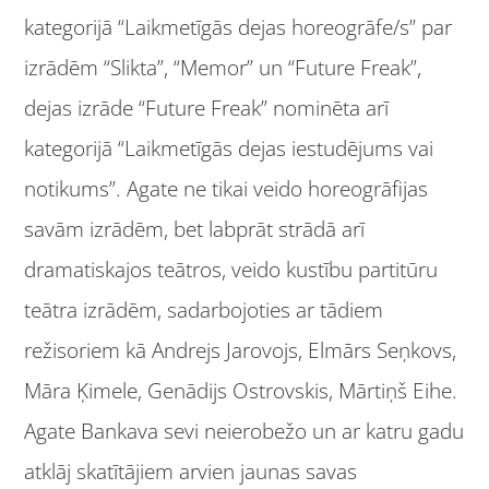
kategorijā “Laikmetīgās dejas horeogrāfe/s” par
izrādēm “Slikta”, “Memor” un “Future Freak”,
dejas izrāde “Future Freak” nominēta arī
kategorijā “Laikmetīgās dejas iestudējums vai
notikums”. Agate ne tikai veido horeogrāfijas
savām izrādēm, bet labprāt strādā arī
dramatiskajos teātros, veido kustību partitūru
teātra izrādēm, sadarbojoties ar tādiem
režisoriem kā Andrejs Jarovojs, Elmārs Seņkovs,
Māra Ķimele, Genādijs Ostrovskis, Mārtiņš Eihe.
Agate Bankava sevi neierobežo un ar katru gadu
atklāj skatītājiem arvien jaunas savas