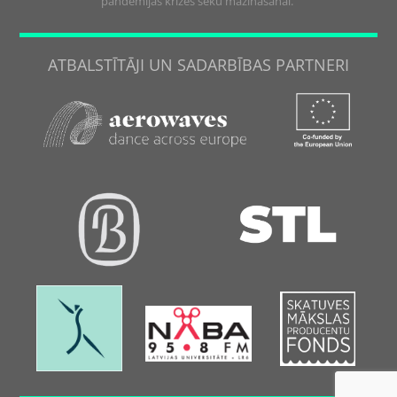
pandēmijas krīzes seku mazināšanai.
ATBALSTĪTĀJI UN SADARBĪBAS PARTNERI