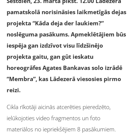
Sestdien, 23. martā plkst. 12.00 Lādezera
pamatskolā norisināsies laikmetīgās dejas
projekta “Kāda deja der laukiem?”
noslēguma pasākums. Apmeklētājiem būs
iespēja gan izdzīvot visu līdzšinējo
projekta gaitu, gan gūt ieskatu
horeogrāfes Agates Bankavas solo izrādē
“Membra”, kas Lādezerā viesosies pirmo
reizi.
Cikla rīkotāji aicinās
atcerēties pieredzēto,
ielūkojoties video fragmentos un foto
materiālos no iepriekšējiem 8 pasākumiem.