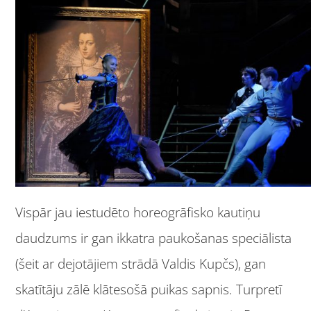
Vispār jau iestudēto horeogrāfisko kautiņu
daudzums ir gan ikkatra paukošanas speciālista
(šeit ar dejotājiem strādā Valdis Kupčs), gan
skatītāju zālē klātesošā puikas sapnis. Turpretī