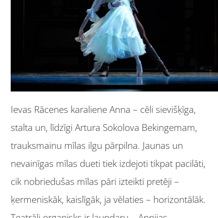
Ievas Rācenes karaliene Anna – cēli sievišķīga,
stalta un, līdzīgi Artura Sokolova Bekingemam,
trauksmainu mīlas ilgu pārpilna. Jaunas un
nevainīgas mīlas dueti tiek izdejoti tikpat pacilāti,
cik nobriedušas mīlas pāri izteikti pretēji –
ķermeniskāk, kaislīgāk, ja vēlaties – horizontālāk.
Teatrāli organisks ir ļaundaru – Annijas