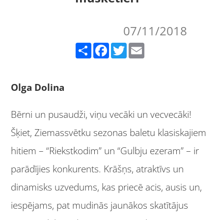
07/11/2018
Share
Facebook
Twitter
Email
Olga Dolina
Bērni un pusaudži, viņu vecāki un vecvecāki!
Šķiet, Ziemassvētku sezonas baletu klasiskajiem
hitiem – “Riekstkodim” un “Gulbju ezeram” – ir
parādījies konkurents. Krāšņs, atraktīvs un
dinamisks uzvedums, kas priecē acis, ausis un,
iespējams, pat mudinās jaunākos skatītājus