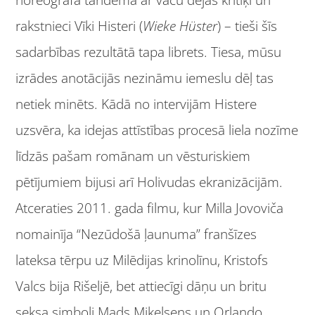
horeogrāfa tandēma ar vācu dejas kritiķi un
rakstnieci Vīki Histeri (
Wieke Hüster
) – tieši šīs
sadarbības rezultātā tapa librets. Tiesa, mūsu
izrādes anotācijās nezināmu iemeslu dēļ tas
netiek minēts. Kādā no intervijām Histere
uzsvēra, ka idejas attīstības procesā liela nozīme
līdzās pašam romānam un vēsturiskiem
pētījumiem bijusi arī Holivudas ekranizācijām.
Atceraties 2011. gada filmu, kur Milla Jovoviča
nomainīja “Nezūdošā ļaunuma” franšīzes
lateksa tērpu uz Milēdijas krinolīnu, Kristofs
Valcs bija Rišeljē, bet attiecīgi dāņu un britu
seksa simboli Mads Mikelsens un Orlando