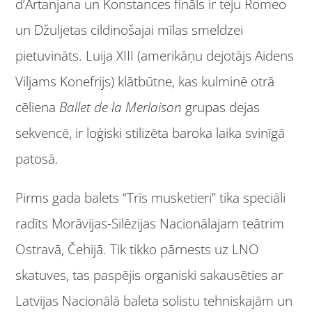
d’Artanjana un Konstances fināls ir teju Romeo
un Džuljetas cildinošajai mīlas smeldzei
pietuvināts. Luija XIII (amerikāņu dejotājs Aidens
Viljams Konefrijs) klātbūtne, kas kulminē otrā
cēliena
Ballet de la Merlaison
grupas dejas
sekvencē, ir loģiski stilizēta baroka laika svinīgā
patosā.
Pirms gada balets “Trīs musketieri” tika speciāli
radīts Morāvijas-Silēzijas Nacionālajam teātrim
Ostravā, Čehijā. Tik tikko pārnests uz LNO
skatuves, tas paspējis organiski sakausēties ar
Latvijas Nacionālā baleta solistu tehniskajām un