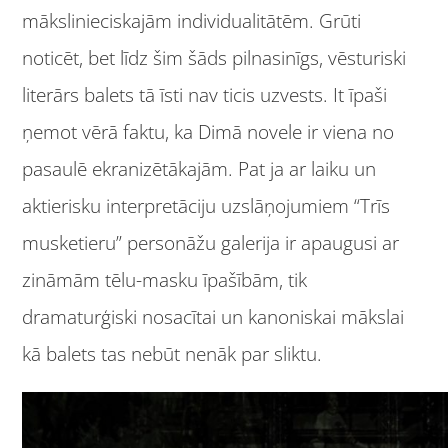
mākslinieciskajām individualitātēm. Grūti
noticēt, bet līdz šim šāds pilnasinīgs, vēsturiski
literārs balets tā īsti nav ticis uzvests. It īpaši
ņemot vērā faktu, ka Dimā novele ir viena no
pasaulē ekranizētākajām. Pat ja ar laiku un
aktierisku interpretāciju uzslāņojumiem “Trīs
musketieru” personāžu galerija ir apaugusi ar
zināmām tēlu-masku īpašībām, tik
dramaturģiski nosacītai un kanoniskai mākslai
kā balets tas nebūt nenāk par sliktu.