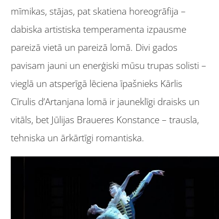
mīmikas, stājas, pat skatiena horeogrāfija –
dabiska artistiska temperamenta izpausme
pareizā vietā un pareizā lomā. Divi gados
pavisam jauni un enerģiski mūsu trupas solisti –
vieglā un atsperīgā lēciena īpašnieks Kārlis
Cīrulis d’Artanjana lomā ir jauneklīgi draisks un
vitāls, bet Jūlijas Braueres Konstance – trausla,
tehniska un ārkārtīgi romantiska.