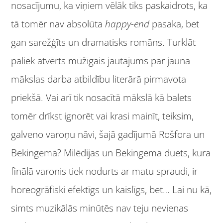
nosacījumu, ka viņiem vēlāk tiks paskaidrots, ka
tā tomēr nav absolūta
happy-end
pasaka, bet
gan sarežģīts un dramatisks romāns. Turklāt
paliek atvērts mūžīgais jautājums par jauna
mākslas darba atbildību literārā pirmavota
priekšā. Vai arī tik nosacītā mākslā kā balets
tomēr drīkst ignorēt vai krasi mainīt, teiksim,
galveno varoņu nāvi, šajā gadījumā Rošfora un
Bekingema? Milēdijas un Bekingema duets, kura
finālā varonis tiek nodurts ar matu spraudi, ir
horeogrāfiski efektīgs un kaislīgs, bet… Lai nu kā,
simts muzikālās minūtēs nav teju nevienas