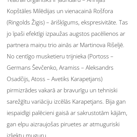
Kopštāles Milēdijas un vienacainā Rošfora
(Ringolds Žigis) – ārišķīgums, ekspresivitāte. Tas
jo īpaši efektīgi izpaužas augstos pacēlienos ar
partnera maiņu trio ainās ar Martinova Rišeljē.
No centīgo musketieru trijnieka (Portoss –
Germans Ševčenko, Aramiss – Aleksandrs
Osadčijs, Atoss – Avetiks Karapetjans)
pirmizrādes vakarā ar bravurīgu un tehniski
sarežģītu variāciju izcēlās Karapetjans. Bija gan
iespaidīgi palēcieni gaisā ar sakrustotām kājām,
gan elpu aizraujošas piruetes ar atmuguriski
izliektu muguru.