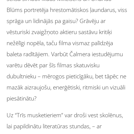
Blūms portretēja hrestomātiskos ļaundarus, viss
sprāga un lidinājās pa gaisu? Grāvēju ar
vēsturiski zvaigžņoto aktieru sastāvu kritiķi
nežēlīgi nopēla, taču filma vismaz palīdzēja
baleta radītājiem. Varbūt Čalmera iestudējumu
varētu dēvēt par šīs filmas skatuvisku
dubultnieku – mērogos pieticīgāku, bet tāpēc ne
mazāk aizraujošu, enerģētiski, ritmiski un vizuāli
piesātinātu?
Uz “Trīs musketieriem” var droši vest skolēnus,
lai papildinātu literatūras stundas, – ar