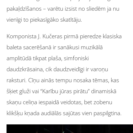
pakaļdzīšanos – varētu izsist no sliedēm ja nu
vienīgi to piekasīgāko skatītāju.
Komponista J. Kučeras pirmā pieredze klasiska
baleta sacerēšanā ir sanākusi muzikālā
amplitūdā tikpat plaša, simfoniski
daudzkrāsaina, cik daudzveidīgi ir varoņu
raksturi. Cīņu ainās tempu nosaka tēmas, kas
šķiet gluži vai “Karību jūras pirātu” dinamiskā
skaņu celiņa iespaidā veidotas, bet zobenu
klikšķu kņada audiālās sajūtas vien paspilgtina.