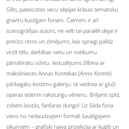
Glīts, pateicoties vecu sēpijas krāsas tematisku
gravīru kustīgam fonam. Čalmers ir arī
scenogrāfijas autors, ne velti tai paralēli dejai ir
precīzs ritms un zīmējums, kas spraigi palīdz
virzīt tēlu, darbības vietu un notikumu
pārsātinātu sižetu. Iestudējums žilbina ar
mākslinieces Annas Kontekas (
Anna Kontek
)
pārbagātu kostīmu galeriju: tā veidota ar gluži
operas teātrim raksturīgu vērienu. Briljanti spīd,
zobeni laistās, fanfaras dungo! Uz šāda fona
viens no nedaudzajiem formāli šaubīgajiem
sīkumiem – grafiski naiva projekcija ar kuģīti un