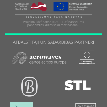
Projektu līdzfinansē REACT-EU finansējums
pandēmijas krīzes seku mazināšanai.
ATBALSTĪTĀJI UN SADARBĪBAS PARTNERI