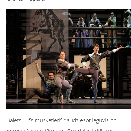
Balets “Trīs musketieri” daudz esot ieguvis no