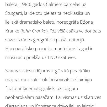
baletā, 1980. gados Čalmers pārcēlās uz
Štutgarti, lai dejotu pie atzītā neoklasiķa un
lieliskā dramatisko baletu horeogrāfa Džona
Kranko (
John Cranko
), līdz vēlāk sāka veidot pats
savas izrādes ģeogrāfiski plašā teritorijā.
Horeogrāfisko paaudžu mantojums tagad ir
mūsu acu priekšā uz LNO skatuves.
Skatuviski iestudējums ir glīts kā piparkūku
mājiņa, muzikāli – cildinoši virzīts uz laimīgu
finālu ar kinematogrāfiski uzstājīgām
neobarokālām pasāžām. Lai vismaz uz skatuves
d’Artanjans un Konstance dzīvo ilgi un laimīgi!