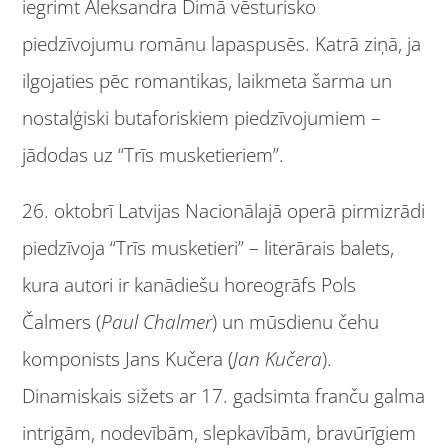
iegrimt Aleksandra Dimā vēsturisko
piedzīvojumu romānu lapaspusēs. Katrā ziņā, ja
ilgojaties pēc romantikas, laikmeta šarma un
nostalģiski butaforiskiem piedzīvojumiem –
jādodas uz “Trīs musketieriem”.
26. oktobrī Latvijas Nacionālajā operā pirmizrādi
piedzīvoja “Trīs musketieri” – literārais balets,
kura autori ir kanādiešu horeogrāfs Pols
Čalmers (
Paul Chalmer
) un mūsdienu čehu
komponists Jans Kučera (
Jan Kučera
).
Dinamiskais sižets ar 17. gadsimta franču galma
intrigām, nodevībām, slepkavībām, bravūrīgiem