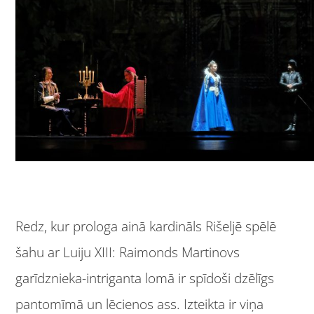
Redz, kur prologa ainā kardināls Rišeljē spēlē
šahu ar Luiju XIII: Raimonds Martinovs
garīdznieka-intriganta lomā ir spīdoši dzēlīgs
pantomīmā un lēcienos ass. Izteikta ir viņa