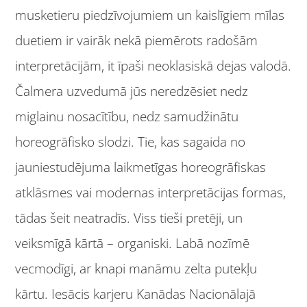
musketieru piedzīvojumiem un kaislīgiem mīlas
duetiem ir vairāk nekā piemērots radošām
interpretācijām, it īpaši neoklasiskā dejas valodā.
Čalmera uzvedumā jūs neredzēsiet nedz
miglainu nosacītību, nedz samudžinātu
horeogrāfisko slodzi. Tie, kas sagaida no
jauniestudējuma laikmetīgas horeogrāfiskas
atklāsmes vai modernas interpretācijas formas,
tādas šeit neatradīs. Viss tieši pretēji, un
veiksmīgā kārtā – organiski. Labā nozīmē
vecmodīgi, ar knapi manāmu zelta putekļu
kārtu. Iesācis karjeru Kanādas Nacionālajā