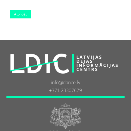
LATVIJAS
DEJAS
INFORMĀCIJAS
CENTRS
info@dance.lv
+371 23307679