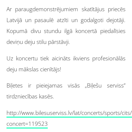
Ar paraugdemonstrējumiem skatītājus priecēs
Latvijā un pasaulē atzīti un godalgoti dejotāji.
Kopumā divu stundu ilgā koncertā piedalīsies
deviņu deju stilu pārstāvji.
Uz koncertu tiek aicināts ikviens profesionālās
deju mākslas cienītājs!
Biļetes ir pieiejamas visās „Biļešu serviss”
tirdzniecības kasēs.
http://www.bilesuserviss.lv/lat/concerts/sports/cits/
concert=119523