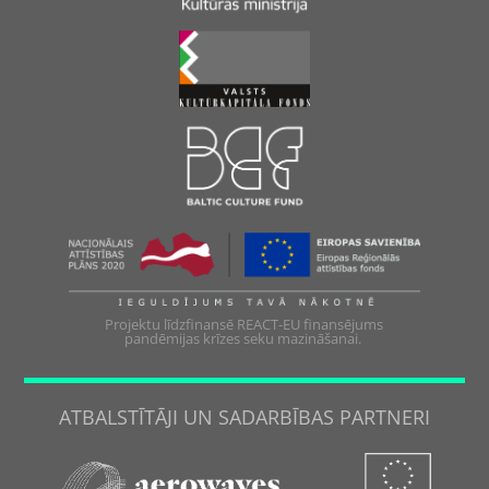
Projektu līdzfinansē REACT-EU finansējums
pandēmijas krīzes seku mazināšanai.
ATBALSTĪTĀJI UN SADARBĪBAS PARTNERI