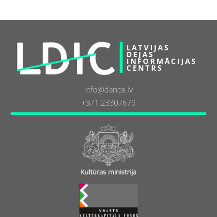
LATVIJAS
DEJAS
INFORMĀCIJAS
CENTRS
info@dance.lv
+371 23307679