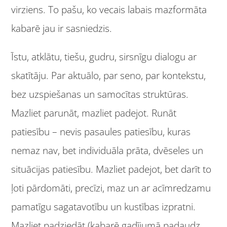
virziens. To pašu, ko vecais labais mazformāta
kabarē jau ir sasniedzis.
Īstu, atklātu, tiešu, gudru, sirsnīgu dialogu ar
skatītāju. Par aktuālo, par seno, par kontekstu,
bez uzspiešanas un samocītas struktūras.
Mazliet parunāt, mazliet padejot. Runāt
patiesību – nevis pasaules patiesību, kuras
nemaz nav, bet individuāla prāta, dvēseles un
situācijas patiesību. Mazliet padejot, bet darīt to
ļoti pārdomāti, precīzi, maz un ar acīmredzamu
pamatīgu sagatavotību un kustības izpratni.
Mazliet padziedāt (kabarē gadījumā padaudz