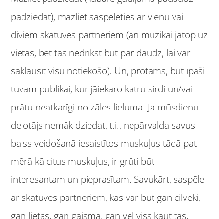
padziedāt), mazliet saspēlēties ar vienu vai
diviem skatuves partneriem (arī mūzikai jātop uz
vietas, bet tās nedrīkst būt par daudz, lai var
saklausīt visu notiekošo). Un, protams, būt īpaši
tuvam publikai, kur jāiekaro katru sirdi un/vai
prātu neatkarīgi no zāles lieluma. Ja mūsdienu
dejotājs nemāk dziedat, t.i., nepārvalda savus
balss veidošanā iesaistītos muskuļus tādā pat
mērā kā citus muskuļus, ir grūti būt
interesantam un pieprasītam. Savukārt, saspēle
ar skatuves partneriem, kas var būt gan cilvēki,
gan lietas, gan gaisma, gan vel viss kaut tas,