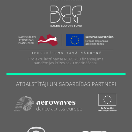
Projektu līdzfinansē REACT-EU finansējums
pandēmijas krīzes seku mazināšanai.
ATBALSTĪTĀJI UN SADARBĪBAS PARTNERI