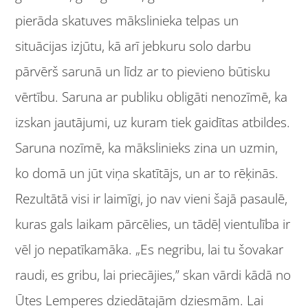
pierāda skatuves mākslinieka telpas un
situācijas izjūtu, kā arī jebkuru solo darbu
pārvērš sarunā un līdz ar to pievieno būtisku
vērtību. Saruna ar publiku obligāti nenozīmē, ka
izskan jautājumi, uz kuram tiek gaidītas atbildes.
Saruna nozīmē, ka mākslinieks zina un uzmin,
ko domā un jūt viņa skatītājs, un ar to rēķinās.
Rezultātā visi ir laimīgi, jo nav vieni šajā pasaulē,
kuras gals laikam pārcēlies, un tādēļ vientulība ir
vēl jo nepatīkamāka. „Es negribu, lai tu šovakar
raudi, es gribu, lai priecājies,” skan vārdi kādā no
Ūtes Lemperes dziedātajām dziesmām. Lai