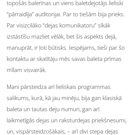
topošās balerīnas un viens baletdejotājs lieliski
“pārraidīja” auditorijai. Par to tiešām bija prieks.
Par visizcilāko “dejas komunikatoru” sīkāk
izstāstīšu mazliet vēlāk, bet šis aspekts dejā,
manuprāt, ir ļoti būtisks. Iespējams, tieši par šo
kontaktu ar skatītāju mēs savas baleta prīmas
mīlam visvairāk.
Mani pārsteidza arī lieliskais programmas
salikums, kurā, kā jau minēju, bija gan klasiskā
baleta un tautas deju numuri, gan arī
laikmetīgās dejas un raksturdejas priekšnesumi,
un, vispārsteidzošākais, – arī divi stepa dejas