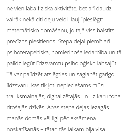
ne vien laba fiziska aktivitāte, bet arī daudz
vairāk nekā citi deju veidi ļauj “pieslēgt”
matemātisko domāšanu, jo tajā viss balstīts
precīzos piesitienos. Stepa dejai piemīt arī
psihoterapeitiska, nomierinoša iedarbība un tā
palīdz iegūt līdzsvarotu psiholoģisko labsajūtu.
Tā var palīdzēt atslēgties un saglabāt garīgo
līdzsvaru, kas tik ļoti nepieciešams mūsu
trauksmainajās, digitalizētajās un uz karu fona
ritošajās dzīvēs. Abas stepa dejas iezagās
manās domās vēl ilgi pēc eksāmena
noskatīšanās – tātad tās laikam bija visa