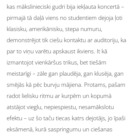
kas mākslinieciski gudri bija iekļauta koncertā –
pirmajā tā daļā viens no studentiem dejoja ļoti
klasisku, amerikānisku, stepa numuru,
demonstrējot tik ciešu kontaktu ar auditoriju, ka
par to viņu varētu apskaust ikviens. It kā
izmantojot vienkāršus trikus, bet tiešām
meistarīgi – zāle gan plaudēja, gan klusēja, gan
smējās kā pēc burvju mājiena. Protams, pašam
radot lielisku ritmu ar kurpēm un kopumā
atstājot vieglu, nepiespiestu, nesamākslotu
efektu – uz šo taču tiecas katrs dejotājs, jo īpaši
eksāmenā, kurā saspringumu un ciešanas