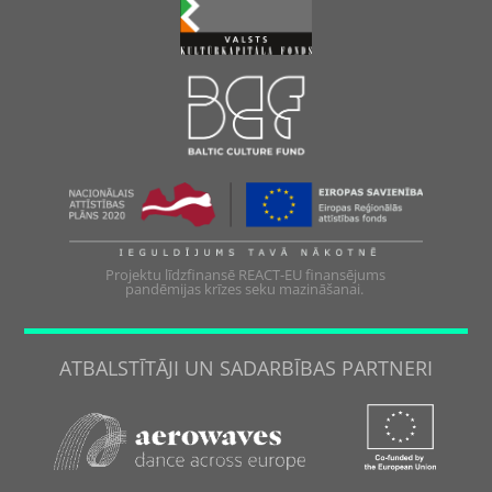
Projektu līdzfinansē REACT-EU finansējums
pandēmijas krīzes seku mazināšanai.
ATBALSTĪTĀJI UN SADARBĪBAS PARTNERI