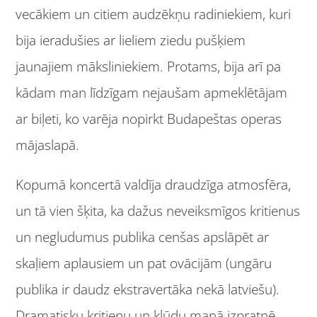
vecākiem un citiem audzēkņu radiniekiem, kuri
bija ieradušies ar lieliem ziedu pušķiem
jaunajiem māksliniekiem. Protams, bija arī pa
kādam man līdzīgam nejaušam apmeklētājam
ar biļeti, ko varēja nopirkt Budapeštas operas
mājaslapā.
Kopumā koncertā valdīja draudzīga atmosfēra,
un tā vien šķita, ka dažus neveiksmīgos kritienus
un negludumus publika cenšas apslāpēt ar
skaļiem aplausiem un pat ovācijām (ungāru
publika ir daudz ekstravertāka nekā latviešu).
Dramatisku kritienu un kļūdu manā izpratnē