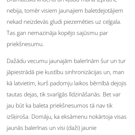
nebija, tomēr visiem jaunajiem baletdejotājiem
nekad neizdevās gludi piezemēties uz ceļgala.
Tas gan nemazināja kopējo sajūsmu par
priekšnesumu.
Dažādu vecumu jaunajām balerīnām šur un tur
jāpiestrādā pie kustību sinhronizācijas un, man
kā latvietim, kurš padomju laikos bērnībā dejojis
tautas dejas, tik svarīgās līdzināšanās. Bet var
jau būt ka baleta priekšnesumos tā nav tik
izšķiroša. Domāju, ka eksāmenu nokārtoja visas
jaunās balerīnas un visi (daži) jaunie