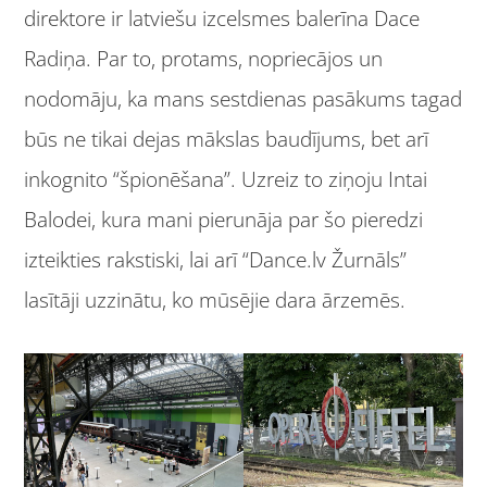
direktore ir latviešu izcelsmes balerīna Dace
Radiņa. Par to, protams, nopriecājos un
nodomāju, ka mans sestdienas pasākums tagad
būs ne tikai dejas mākslas baudījums, bet arī
inkognito “špionēšana”. Uzreiz to ziņoju Intai
Balodei, kura mani pierunāja par šo pieredzi
izteikties rakstiski, lai arī “Dance.lv Žurnāls”
lasītāji uzzinātu, ko mūsējie dara ārzemēs.