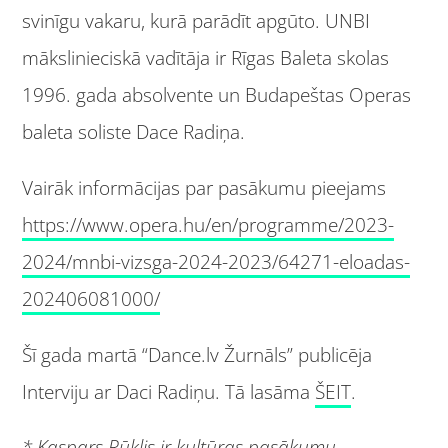
svinīgu vakaru, kurā parādīt apgūto. UNBI
mākslinieciskā vadītāja ir Rīgas Baleta skolas
1996. gada absolvente un Budapeštas Operas
baleta soliste Dace Radiņa.
Vairāk informācijas par pasākumu pieejams
https://www.opera.hu/en/programme/2023-
2024/mnbi-vizsga-2024-2023/64271-eloadas-
202406081000/
Šī gada martā “Dance.lv Žurnāls” publicēja
Interviju ar Daci Radiņu. Tā lasāma
ŠEIT
.
* Kaspars Rūklis ir kultūras pasākumu