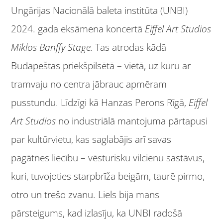
Ungārijas Nacionālā baleta institūta (UNBI)
2024. gada eksāmena koncertā
Eiffel Art Studios
Miklos Banffy Stage.
Tas atrodas kādā
Budapeštas priekšpilsētā – vietā, uz kuru ar
tramvaju no centra jābrauc apmēram
pusstundu. Līdzīgi kā Hanzas Perons Rīgā,
Eiffel
Art Studios
no industriālā mantojuma pārtapusi
par kultūrvietu, kas saglabājis arī savas
pagātnes liecību – vēsturisku vilcienu sastāvus,
kuri, tuvojoties starpbrīža beigām, taurē pirmo,
otro un trešo zvanu. Liels bija mans
pārsteigums, kad izlasīju, ka UNBI radošā