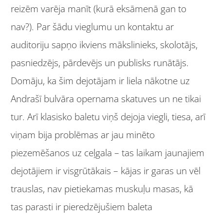
reizēm varēja manīt (kurā eksāmenā gan to
nav?). Par šādu vieglumu un kontaktu ar
auditoriju sapņo ikviens mākslinieks, skolotājs,
pasniedzējs, pārdevējs un publisks runātājs.
Domāju, ka šim dejotājam ir liela nākotne uz
Andrašī bulvāra opernama skatuves un ne tikai
tur. Arī klasisko baletu viņš dejoja viegli, tiesa, arī
viņam bija problēmas ar jau minēto
piezemēšanos uz ceļgala – tas laikam jaunajiem
dejotājiem ir visgrūtākais – kājas ir garas un vēl
trauslas, nav pietiekamas muskuļu masas, kā
tas parasti ir pieredzējušiem baleta