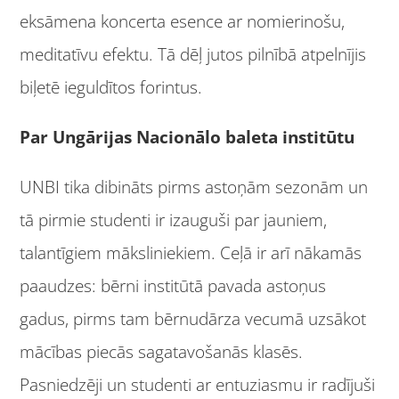
eksāmena koncerta esence ar nomierinošu,
meditatīvu efektu. Tā dēļ jutos pilnībā atpelnījis
biļetē ieguldītos forintus.
Par Ungārijas Nacionālo baleta institūtu
UNBI tika dibināts pirms astoņām sezonām un
tā pirmie studenti ir izauguši par jauniem,
talantīgiem māksliniekiem. Ceļā ir arī nākamās
paaudzes: bērni institūtā pavada astoņus
gadus, pirms tam bērnudārza vecumā uzsākot
mācības piecās sagatavošanās klasēs.
Pasniedzēji un studenti ar entuziasmu ir radījuši