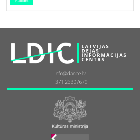
LATVIJAS
DEJAS
INFORMĀCIJAS
CENTRS
info@dance.lv
+371 23307679