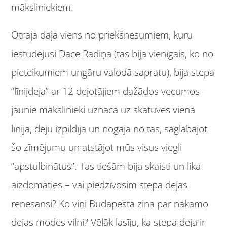
māksliniekiem.
Otrajā daļā viens no priekšnesumiem, kuru
iestudējusi Dace Radiņa (tas bija vienīgais, ko no
pieteikumiem ungāru valodā sapratu), bija stepa
“līnijdeja” ar 12 dejotājiem dažādos vecumos –
jaunie mākslinieki uznāca uz skatuves vienā
līnijā, deju izpildīja un nogāja no tās, saglabājot
šo zīmējumu un atstājot mūs visus viegli
“apstulbinātus”. Tas tiešām bija skaisti un lika
aizdomāties – vai piedzīvosim stepa dejas
renesansi? Ko viņi Budapeštā zina par nākamo
dejas modes vilni? Vēlāk lasīju, ka stepa deja ir