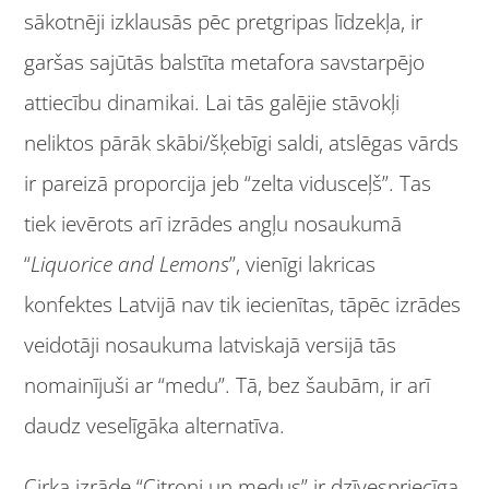
sākotnēji izklausās pēc pretgripas līdzekļa, ir
garšas sajūtās balstīta metafora savstarpējo
attiecību dinamikai. Lai tās galējie stāvokļi
neliktos pārāk skābi/šķebīgi saldi, atslēgas vārds
ir pareizā proporcija jeb “zelta vidusceļš”. Tas
tiek ievērots arī izrādes angļu nosaukumā
“
Liquorice and Lemons
”, vienīgi lak
ricas
konfektes Latvijā nav tik iecienītas, tāpēc izrādes
veidotāji nosaukuma latviskajā versijā tās
nomainījuši ar “medu”. Tā, bez šaubām, ir arī
daudz veselīgāka alternatīva.
Cirka izrāde “Citroni un medus” ir dzīvespriecīga