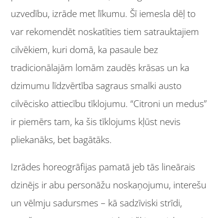
uzvedību, izrāde met līkumu. Šī iemesla dēļ to
var rekomendēt noskatīties tiem satrauktajiem
cilvēkiem, kuri domā, ka pasaule bez
tradicionālajām lomām zaudēs krāsas un ka
dzimumu līdzvērtība sagraus smalki austo
cilvēcisko attiecību tīklojumu. “Citroni un medus”
ir piemērs tam, ka šis tīklojums kļūst nevis
pliekanāks, bet bagātāks.
Izrādes horeogrāfijas pamatā jeb tās lineārais
dzinējs ir abu personāžu noskaņojumu, interešu
un vēlmju sadursmes – kā sadzīviski strīdi,