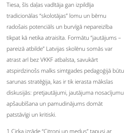
Tiesa, šīs daļas vadītāja gan izpildīja
tradicionālas “skolotājas” lomu un bērnu
radošais potenciāls un burvīgā nepareizība
tikpat kā netika atraisīta. Formātu “jautājums –
pareizā atbilde” Latvijas skolēnu somās var
atrast arī bez VKKF atbalsta, savukārt
atspirdzinošs malks simtgades pedagoģijā būtu
sarunas stratēģija, kas ir tik ierasta mākslas
diskusijās: pretjautājumi, jautājuma nosacījumu
apšaubīšana un pamudinājums domāt
patstāvīgi un kritiski.
1
Cirka izrāde “Citroni un medus” tapusi ar