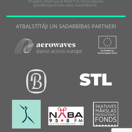
Projektu līdzfinansē REACT-EU finansējums
pandēmijas krīzes seku mazināšanai.
ATBALSTĪTĀJI UN SADARBĪBAS PARTNERI