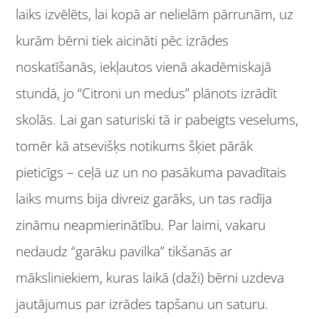
laiks izvēlēts, lai kopā ar nelielām pārrunām, uz
kurām bērni tiek aicināti pēc izrādes
noskatīšanās, iekļautos vienā akadēmiskajā
stundā, jo “Citroni un medus” plānots izrādīt
skolās. Lai gan saturiski tā ir pabeigts veselums,
tomēr kā atsevišķs notikums šķiet pārāk
pieticīgs – ceļā uz un no pasākuma pavadītais
laiks mums bija divreiz garāks, un tas radīja
zināmu neapmierinātību. Par laimi, vakaru
nedaudz “garāku pavilka” tikšanās ar
māksliniekiem, kuras laikā (daži) bērni uzdeva
jautājumus par izrādes tapšanu un saturu.