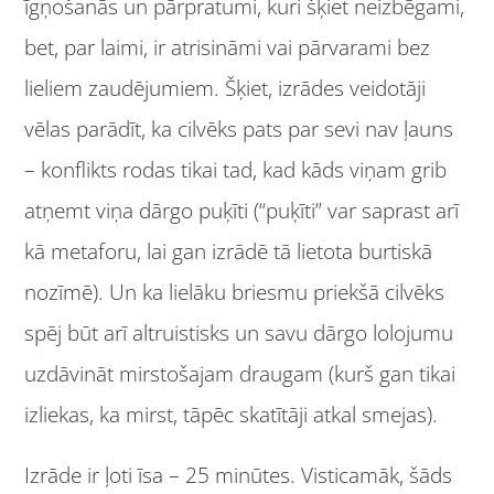
īgņošanās un pārpratumi, kuri šķiet neizbēgami,
bet, par laimi, ir atrisināmi vai pārvarami bez
lieliem zaudējumiem. Šķiet, izrādes veidotāji
vēlas parādīt, ka cilvēks pats par sevi nav ļauns
– konflikts rodas tikai tad, kad kāds viņam grib
atņemt viņa dārgo puķīti (“puķīti” var saprast arī
kā metaforu, lai gan izrādē tā lietota burtiskā
nozīmē). Un ka lielāku briesmu priekšā cilvēks
spēj būt arī altruistisks un savu dārgo lolojumu
uzdāvināt mirstošajam draugam (kurš gan tikai
izliekas, ka mirst, tāpēc skatītāji atkal smejas).
Izrāde ir ļoti īsa – 25 minūtes. Visticamāk, šāds