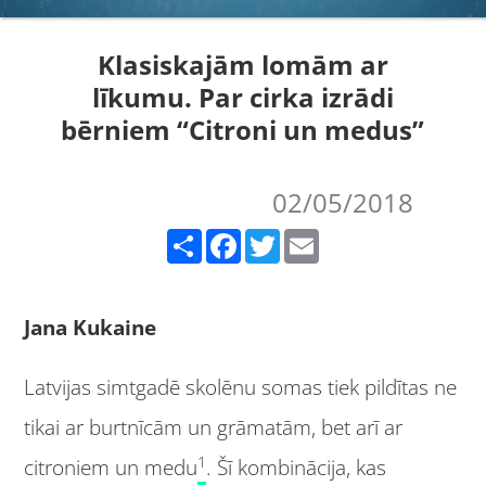
Klasiskajām lomām ar
līkumu. Par cirka izrādi
bērniem “Citroni un medus”
02/05/2018
Share
Facebook
Twitter
Email
Jana Kukaine
Latvijas simtgadē skolēnu somas tiek pildītas ne
tikai ar burtnīcām un grāmatām, bet arī ar
1
citroniem un medu
. Šī kombinācija, kas