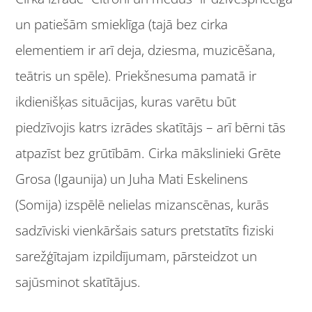
un patiešām smieklīga (tajā bez cirka
elementiem ir arī deja, dziesma, muzicēšana,
teātris un spēle). Priekšnesuma pamatā ir
ikdienišķas situācijas, kuras varētu būt
piedzīvojis katrs izrādes skatītājs – arī bērni tās
atpazīst bez grūtībām. Cirka mākslinieki Grēte
Grosa (Igaunija) un Juha Mati Eskelinens
(Somija) izspēlē nelielas mizanscēnas, kurās
sadzīviski vienkāršais saturs pretstatīts fiziski
sarežģītajam izpildījumam, pārsteidzot un
sajūsminot skatītājus.