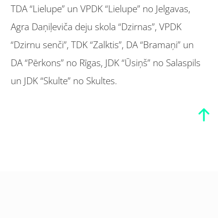
TDA “Lielupe” un VPDK “Lielupe” no Jelgavas,
Agra Daņiļeviča deju skola “Dzirnas”, VPDK
“Dzirnu senči”, TDK “Zalktis”, DA “Bramaņi” un
DA “Pērkons” no Rīgas, JDK “Ūsiņš” no Salaspils
un JDK “Skulte” no Skultes.