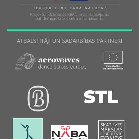
Projektu līdzfinansē REACT-EU finansējums
pandēmijas krīzes seku mazināšanai.
ATBALSTĪTĀJI UN SADARBĪBAS PARTNERI