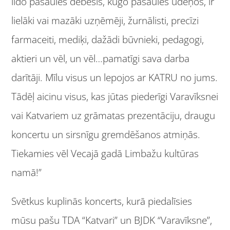
lido pasaules debesīs, kuģo pasaules ūdeņos, ir
lielāki vai mazāki uzņēmēji, žurnālisti, precīzi
farmaceiti, mediķi, dažādi būvnieki, pedagogi,
aktieri un vēl, un vēl…pamatīgi sava darba
darītāji. Mīlu visus un lepojos ar KATRU no jums.
Tādēļ aicinu visus, kas jūtas piederīgi Varavīksnei
vai Katvariem uz grāmatas prezentāciju, draugu
koncertu un sirsnīgu gremdēšanos atmiņās.
Tiekamies vēl Vecajā gadā Limbažu kultūras
namā!”
Svētkus kuplinās koncerts, kurā piedalīsies
mūsu pašu TDA “Katvari” un BJDK “Varavīksne”,