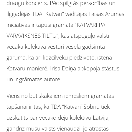
draugu koncerts. Pēc spilgtās personības un
ilggadējās TDA “Katvari” vadītājas Taisas Arumas
iniciatīvas ir tapusi grāmata “KATVARI PA
VARAVĪKSNES TILTU”, kas atspoguļo valstī
vecākā kolektīva vēsturi vesela gadsimta
garumā, kā arī līdzcilvēku piedzīvoto, īstenā
Katvaru manierē. Īrisa Daiņa apkopoja stāstus
un ir grāmatas autore.
Viens no būtiskākajiem iemesliem grāmatas
tapšanai ir tas, ka TDA “Katvari” šobrīd tiek
uzskatīts par vecāko deju kolektīvu Latvijā,
gandrīz mūsu valsts vienaudzi, jo atrastas