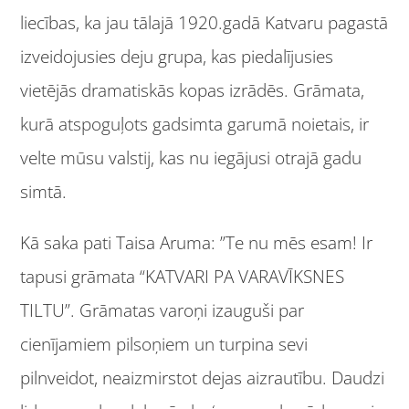
liecības, ka jau tālajā 1920.gadā Katvaru pagastā
izveidojusies deju grupa, kas piedalījusies
vietējās dramatiskās kopas izrādēs. Grāmata,
kurā atspoguļots gadsimta garumā noietais, ir
velte mūsu valstij, kas nu iegājusi otrajā gadu
simtā.
Kā saka pati Taisa Aruma: ”Te nu mēs esam! Ir
tapusi grāmata “KATVARI PA VARAVĪKSNES
TILTU”. Grāmatas varoņi izauguši par
cienījamiem pilsoņiem un turpina sevi
pilnveidot, neaizmirstot dejas aizrautību. Daudzi