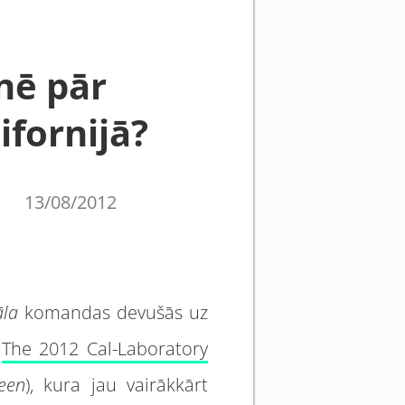
nē pār
ifornijā?
13/08/2012
āla
komandas devušās uz
ā
The 2012 Cal-Laboratory
een
), kura jau vairākkārt