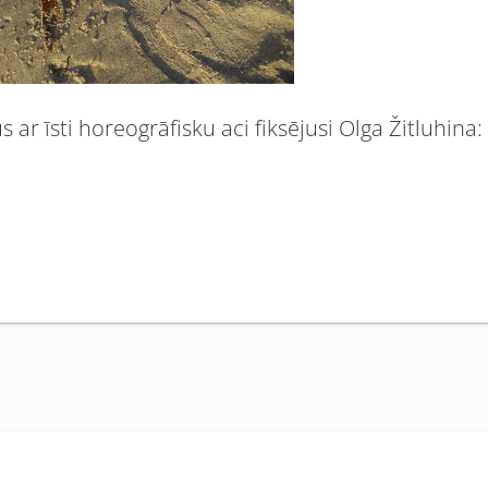
s ar īsti horeogrāfisku aci fiksējusi Olga Žitluhina: