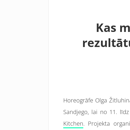
Kas m
rezultāt
Horeogrāfe Olga Žitluhin
Sandjego, lai no 11. līd
Kitchen
. Projekta organ