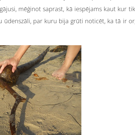
jusi, mēģinot saprast, kā iespējams kaut kur tik
 ūdenszāli, par kuru bija grūti noticēt, ka tā ir 