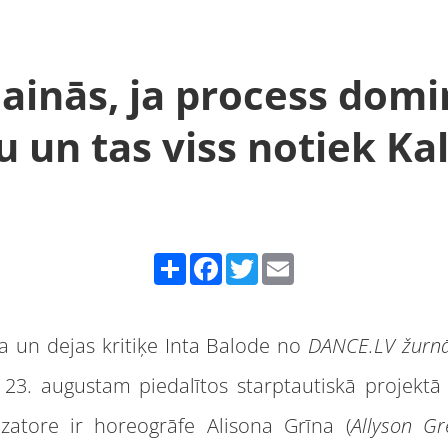
ainās, ja process domi
u un tas viss notiek Kal
Share
Facebook
Twitter
Email
a un dejas kritiķe Inta Balode no
DANCE.LV žurn
z 23. augustam piedalītos starptautiskā projekt
izatore ir horeogrāfe Alisona Grīna (
Allyson Gr