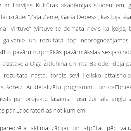
an ar Latvijas Kultūras akadēmijas studentiem, 
lai izrādei “Zaļa Zeme, Gaiša Debess”, kas bija s
mā “Virtuve” (virtuve te domāta nevis kā ķēķis, b
 ir galvenie un rezultātā top neprognozējama
stīto pavāru turpmākās pavārmākslas sesijas) not
u aizstāvēja Olga Žitluhina un Inta Balode. Ideja 
rezultāta nasta, toreiz sevi lielisko attaisnoj
as šoreiz. Ar detalizētu programmu un dalībnie
raksts par projektu lasāms mūsu žurnāla angļu s
as par Laboratorijas notikumiem.
paredzēta aklimatizācijai un atpūtai pēc vai