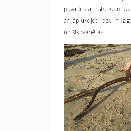
pavadītājām stundām pagā
arī aplūkojot kādu milzīgu
no šīs planētas.