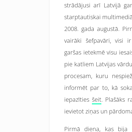
strādājusi arī Latvijā g
starptautiskai multimediā
2008. gada augustā.
Pir
vairāki šefpavāri, visi
garšas ietekmē visu iesai
pie katliem Latvijas vārd
procesam, kuru nespiež 
informēt par to, kā sok
iepazīties
šeit
. Plašāks 
ievietot ziņas un pārdom
Pirmā diena, kas bija 