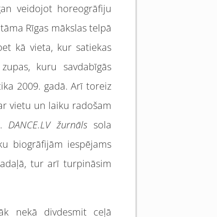
gan veidojot horeogrāfiju
katāma Rīgas mākslas telpā
et kā vieta, kur satiekas
s zupas, kuru savdabīgās
ika 2009. gadā. Arī toreiz
par vietu un laiku radošam
a.
DANCE.LV žurnāls
sola
ku biogrāfijām iespējams
adaļā, tur arī turpināsim
rāk nekā divdesmit ceļā