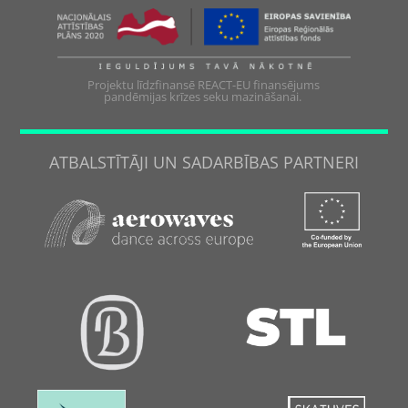
Projektu līdzfinansē REACT-EU finansējums
pandēmijas krīzes seku mazināšanai.
ATBALSTĪTĀJI UN SADARBĪBAS PARTNERI