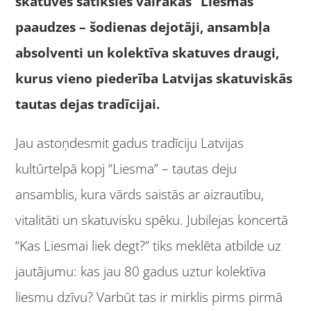
skatuves satiksies vairākas “Liesmas”
paaudzes – šodienas dejotāji, ansambļa
absolventi un kolektīva skatuves draugi,
kurus vieno piederība Latvijas skatuviskās
tautas dejas tradīcijai.
Jau astoņdesmit gadus tradīciju Latvijas
kultūrtelpā kopj “Liesma” – tautas deju
ansamblis, kura vārds saistās ar aizrautību,
vitalitāti un skatuvisku spēku. Jubilejas koncertā
“Kas Liesmai liek degt?” tiks meklēta atbilde uz
jautājumu: kas jau 80 gadus uztur kolektīva
liesmu dzīvu? Varbūt tas ir mirklis pirms pirmā