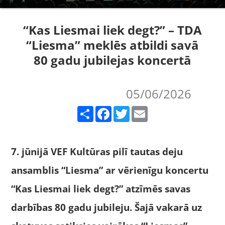
“Kas Liesmai liek degt?” – TDA
“Liesma” meklēs atbildi savā
80 gadu jubilejas koncertā
05/06/2026
Share
Facebook
Twitter
Email
7. jūnijā VEF Kultūras pilī tautas deju
ansamblis “Liesma” ar vērienīgu koncertu
“Kas Liesmai liek degt?” atzīmēs savas
darbības 80 gadu jubileju. Šajā vakarā uz