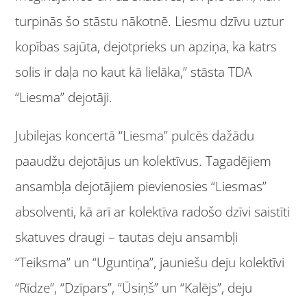
turpinās šo stāstu nākotnē. Liesmu dzīvu uztur
kopības sajūta, dejotprieks un apziņa, ka katrs
solis ir daļa no kaut kā lielāka,” stāsta TDA
“Liesma” dejotāji.
Jubilejas koncertā “Liesma” pulcēs dažādu
paaudžu dejotājus un kolektīvus. Tagadējiem
ansambļa dejotājiem pievienosies “Liesmas”
absolventi, kā arī ar kolektīva radošo dzīvi saistīti
skatuves draugi – tautas deju ansambļi
“Teiksma” un “Uguntiņa”, jauniešu deju kolektīvi
“Rīdze”, “Dzīpars”, “Ūsiņš” un “Kalējs”, deju