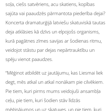
soļa, ciešs satvēriens, acu skatiens, kopības
sajūta vai paaudzēs pārmantota piederība dejai?
Koncerta dramaturģijā latviešu skatuviskā tautas
deja atklāsies kā dzīvs un elpojošs organisms,
kurā pagātnes zīmes savijas ar šodienas ritmu,
veidojot stāstu par dejas nepārtrauktību un
spēju vienot paaudzes.
“Mēģinot atbildēt uz jautājumu, kas Liesmai liek
degt, mēs atkal un atkal nonākam pie cilvēkiem.
Pie tiem, kuri pirms mums veidojuši ansambļa
ceļu, pie tiem, kuri šodien stāv līdzās
mēģinājumos un uz skatuves, un pie tiem, kuri