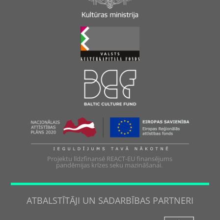
Projektu līdzfinansē REACT-EU finansējums
pandēmijas krīzes seku mazināšanai.
ATBALSTĪTĀJI UN SADARBĪBAS PARTNERI