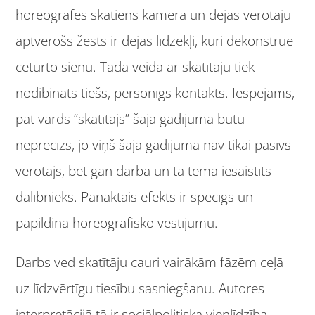
horeogrāfes skatiens kamerā un dejas vērotāju
aptverošs žests ir dejas līdzekļi, kuri dekonstruē
ceturto sienu. Tādā veidā ar skatītāju tiek
nodibināts tiešs, personīgs kontakts. Iespējams,
pat vārds “skatītājs” šajā gadījumā būtu
neprecīzs, jo viņš šajā gadījumā nav tikai pasīvs
vērotājs, bet gan darbā un tā tēmā iesaistīts
dalībnieks. Panāktais efekts ir spēcīgs un
papildina horeogrāfisko vēstījumu.
Darbs ved skatītāju cauri vairākām fāzēm ceļā
uz līdzvērtīgu tiesību sasniegšanu. Autores
interpretācijā tā ir sociālpolitiska vienlīdzība –