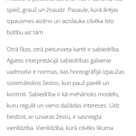
spiež, grauž un žņaudz. Pasaule, kurā ārējas
izpausmes aizēno un aizslauka cilvēka īsto
būtību aiz tām.
Otrā fāze, otrā pieturvieta kartē ir sabiedrība.
Agates interpretācijā sabiedrības galvenie
vadmotīvi ir normas, kas horeogrāfijā izpaužas
sistemātiskos žestos, kuri pauž pavēli un
kontroli. Sabiedrība ir kā mehānisks modelis,
kuru regulē un vieno dažādas intereses. Līdz
beidzot, ar uzvaras žestu, ir sasniegta
vienlīdzība. Vienlīdzība, kurā cilvēks likuma