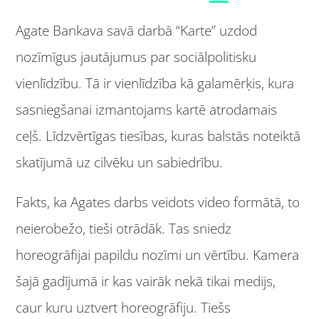
Agate Bankava savā darbā “Karte” uzdod
nozīmīgus jautājumus par sociālpolitisku
vienlīdzību. Tā ir vienlīdzība kā galamērķis, kura
sasniegšanai izmantojams kartē atrodamais
ceļš. Līdzvērtīgas tiesības, kuras balstās noteiktā
skatījumā uz cilvēku un sabiedrību.
Fakts, ka Agates darbs veidots video formātā, to
neierobežo, tieši otrādāk. Tas sniedz
horeogrāfijai papildu nozīmi un vērtību. Kamera
šajā gadījumā ir kas vairāk nekā tikai medijs,
caur kuru uztvert horeogrāfiju. Tiešs