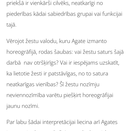
priekšā ir vienkārši cilvēks, neatkarīgi no
piederības kādai sabiedrības grupai vai funkcijai
tajā.
Vērojot žestu valodu, kuru Agate izmanto
horeogrāfijā, rodas šaubas: vai žestu saturs šajā
darbā nav otršķirīgs? Vai ir iespējams uzskatīt,
ka lietotie žesti ir patstāvīgas, no to satura
neatkarīgas vienības? Šī žestu nozīmju
neviennozīmība varētu piešķirt horeogrāfijai
jaunu nozīmi.
Par labu šādai interpretācijai liecina arī Agates