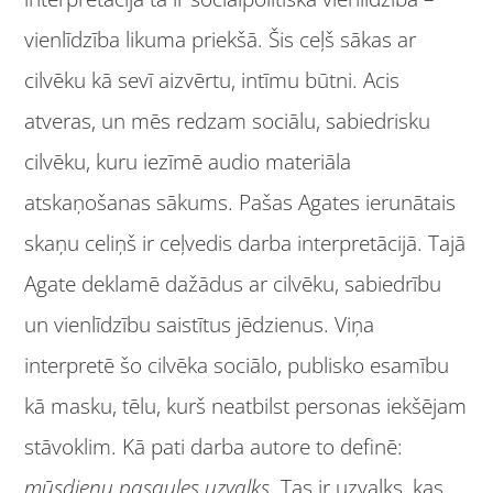
vienlīdzība likuma priekšā. Šis ceļš sākas ar
cilvēku kā sevī aizvērtu, intīmu būtni. Acis
atveras, un mēs redzam sociālu, sabiedrisku
cilvēku, kuru iezīmē audio materiāla
atskaņošanas sākums. Pašas Agates ierunātais
skaņu celiņš ir ceļvedis darba interpretācijā. Tajā
Agate deklamē dažādus ar cilvēku, sabiedrību
un vienlīdzību saistītus jēdzienus. Viņa
interpretē šo cilvēka sociālo, publisko esamību
kā masku, tēlu, kurš neatbilst personas iekšējam
stāvoklim. Kā pati darba autore to definē:
mūsdienu pasaules uzvalks
. Tas ir uzvalks, kas