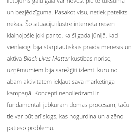
lietojums galu galā var novest pie to tukšuma
un bezjēdzīguma. Pasakot visu, netiek pateikts
nekas. Šo situāciju ilustrē internetā nesen
klaiņojošie joki par to, ka šī gada jūnijā, kad
vienlaicīgi bija starptautiskais praida mēnesis un
aktīva
Black Lives Matter
kustības norise,
uzņēmumiem bija sarežģīti izlemt, kuru no
abām aktivitātēm iekļaut savā mārketinga
kampaņā. Koncepti nenoliedzami ir
fundamentāli jebkuram domas procesam, taču
tie var būt arī slogs, kas nogurdina un aizēno
patieso problēmu.