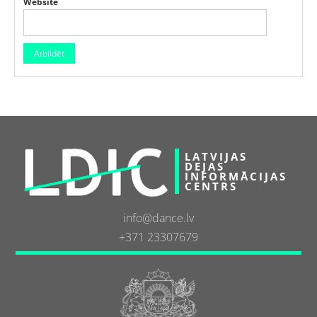
Website
LATVIJAS
DEJAS
INFORMĀCIJAS
CENTRS
info@dance.lv
+371 23307679