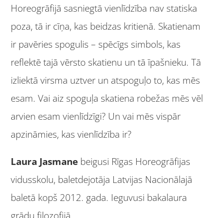
Horeogrāfijā sasniegtā vienlīdzība nav statiska
poza, tā ir cīņa, kas beidzas kritienā. Skatienam
ir pavēries spogulis – spēcīgs simbols, kas
reflektē tajā vērsto skatienu un tā īpašnieku. Tā
izliektā virsma uztver un atspoguļo to, kas mēs
esam. Vai aiz spoguļa skatiena robežas mēs vēl
arvien esam vienlīdzīgi? Un vai mēs vispār
apzināmies, kas vienlīdzība ir?
Laura Jasmane
beigusi Rīgas Horeogrāfijas
vidusskolu, baletdejotāja Latvijas Nacionālajā
baletā kopš 2012. gada. Ieguvusi bakalaura
grādu filozofijā.