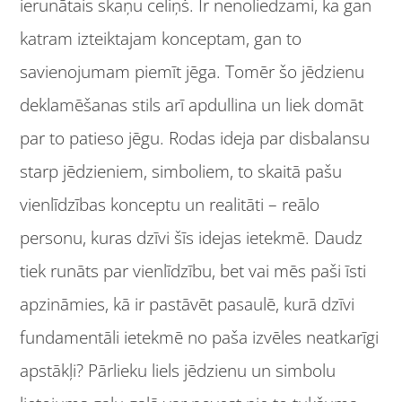
ierunātais skaņu celiņš. Ir nenoliedzami, ka gan
katram izteiktajam konceptam, gan to
savienojumam piemīt jēga. Tomēr šo jēdzienu
deklamēšanas stils arī apdullina un liek domāt
par to patieso jēgu. Rodas ideja par disbalansu
starp jēdzieniem, simboliem, to skaitā pašu
vienlīdzības konceptu un realitāti – reālo
personu, kuras dzīvi šīs idejas ietekmē. Daudz
tiek runāts par vienlīdzību, bet vai mēs paši īsti
apzināmies, kā ir pastāvēt pasaulē, kurā dzīvi
fundamentāli ietekmē no paša izvēles neatkarīgi
apstākļi? Pārlieku liels jēdzienu un simbolu