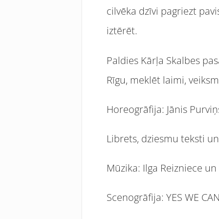
cilvēka dzīvi pagriezt pav
iztērēt.
Paldies Kārļa Skalbes pa
Rīgu, meklēt laimi, veiksm
Horeogrāfija: Jānis Purviņ
Librets, dziesmu teksti un
Mūzika: Ilga Reizniece un
Scenogrāfija: YES WE CA