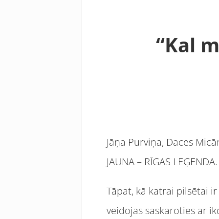
“Kal m
Jāņa Purviņa, Daces Micā
JAUNA – RĪGAS LEĢENDA.
Tāpat, kā katrai pilsētai i
veidojas saskaroties ar i