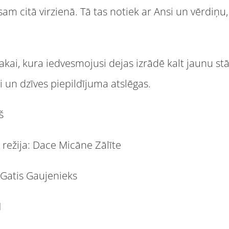
isam citā virzienā. Tā tas notiek ar Ansi un vērdiņ
sakai, kura iedvesmojusi dejas izrādē kalt jaunu 
i un dzīves piepildījuma atslēgas.
š
 režija: Dace Micāne Zālīte
 Gatis Gaujenieks
N