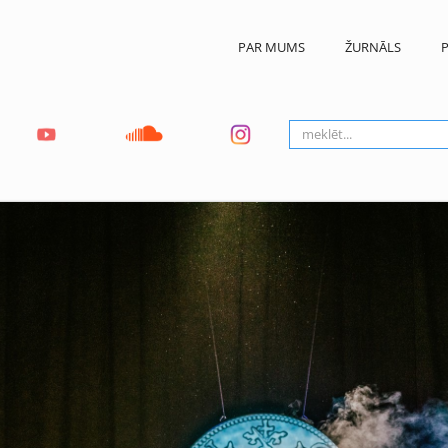
PAR MUMS
ŽURNĀLS
P