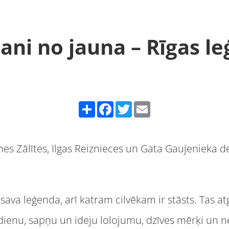
ani no jauna – Rīgas l
Share
Facebook
Twitter
Email
nes Zālītes, Ilgas Reiznieces un Gata Gaujenieka 
r sava leģenda, arī katram cilvēkam ir stāsts. Tas at
kdienu, sapņu un ideju lolojumu, dzīves mērķi un 