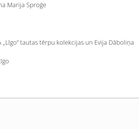
āna Marija Sproģe
 „Līgo” tautas tērpu kolekcijas un Evija Dāboliņa
Līgo