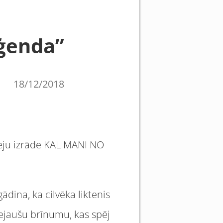
eģenda”
18/12/2018
deju izrāde KAL MANI NO
gādina, ka cilvēka liktenis
nejaušu brīnumu, kas spēj