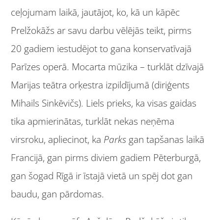
ceļojumam laikā, jautājot, ko, kā un kāpēc
Prelžokāžs ar savu darbu vēlējās teikt, pirms
20 gadiem iestudējot to gana konservatīvajā
Parīzes operā. Mocarta mūzika – turklāt dzīvajā
Marijas teātra orķestra izpildījumā (diriģents
Mihails Sinkēvičs). Liels prieks, ka visas gaidas
tika apmierinātas, turklāt nekas neņēma
virsroku, apliecinot, ka
Parks
gan tapšanas laikā
Francijā, gan pirms diviem gadiem Pēterburgā,
gan šogad Rīgā ir īstajā vietā un spēj dot gan
baudu, gan pārdomas.