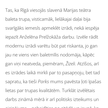
Tas, ka Rīgā viesojās slavenā Marijas teātra
baleta trupa, visticamāk, lielākajai daļai bija
svarīgāks iemesls apmeklēt izrādi, nekā iespēja
iepazīt Anželēna Prelžokāža darbu. Izvēle rādīt
modernu izrādi varētu būt pat riskanta, jo gan
jau ne viens vien baletmīlis nodomāja, kāpēc
gan viņi neatveda, piemēram,
Žizeli
. Atzīšos, arī
es izrādes laikā mirkli par to pasapņoju, bet tad
sapratu, ka tieši
Parks
mums pavēsta ļoti īpašas
lietas par trupas kvalitātēm. Turklāt izvēlētais
darbs zināmā mērā ir arī politisks izteikums un