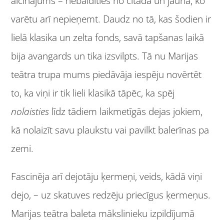
aicinājums – nebaidīties no citādā un jaunā, ko
varētu arī nepieņemt. Daudz no tā, kas šodien ir
lielā klasika un zelta fonds, savā tapšanas laikā
bija avangards un tika izsvilpts. Tā nu Marijas
teātra trupa mums piedāvāja iespēju novērtēt
to, ka viņi ir tik lieli klasikā tāpēc, ka spēj
nolaisties
līdz tādiem laikmetīgās dejas jokiem,
kā nolaizīt savu plaukstu vai pavilkt balerīnas pa
zemi.
Fascinēja arī dejotāju ķermeņi, veids, kādā viņi
dejo, – uz skatuves redzēju priecīgus ķermeņus.
Marijas teātra baleta mākslinieku izpildījumā