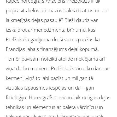
Kāpēc horeogrāfs Anželēns Prelžokāžs ir tik
pieprasīts lielos un mazos baleta teātros un arī
laikmetīgās dejas pasaulē? Bieži daudz var
izskaidrot ar menedžmenta brīnumu, kas
Prelžokāža gadījumā droši vien izpaužas kā
Francijas labais finansējums dejai kopumā.
Tomēr pavisam noteikti atbilde meklējama arī
viņa darbu manierē. Prelžokāžs zina, ko darīt ar
ķermeni, viņš to labi pazīst un mīl gan tā
vizuālas izpausmes iespējas un daili, gan
fizioloģiju. Horeogrāfs apvieno laikmetīgās dejas
tehnikas un elementus ar baleta vārdnīcu un
tieksmi pēc skaistā. No laikmetīgās dejas nāk