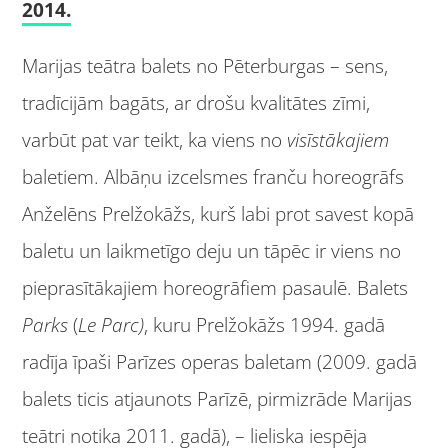
2014.
Marijas teātra balets no Pēterburgas – sens,
tradīcijām bagāts, ar drošu kvalitātes zīmi,
varbūt pat var teikt, ka viens no
visīstākajiem
baletiem. Albāņu izcelsmes franču horeogrāfs
Anželēns Prelžokāžs, kurš labi prot savest kopā
baletu un laikmetīgo deju un tāpēc ir viens no
pieprasītākajiem horeogrāfiem pasaulē. Balets
Parks
(
Le Parc)
, kuru Prelžokāžs 1994. gadā
radīja īpaši Parīzes operas baletam (2009. gadā
balets ticis atjaunots Parīzē, pirmizrāde Marijas
teātri notika 2011. gadā), – lieliska iespēja