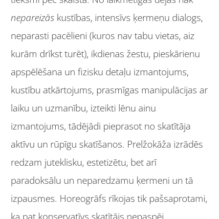
nepareizās
kustības, intensīvs ķermeņu dialogs,
neparasti pacēlieni (kuros nav tabu vietas, aiz
kurām drīkst turēt), ikdienas žestu, pieskārienu
apspēlēšana un fizisku detaļu izmantojums,
kustību atkārtojums, prasmīgas manipulācijas ar
laiku un uzmanību, izteikti lēnu ainu
izmantojums, tādējādi pieprasot no skatītāja
aktīvu un rūpīgu skatīšanos. Prelžokāža izrādēs
redzam juteklisku, estetizētu, bet arī
paradoksālu un neparedzamu ķermeni un tā
izpausmes. Horeogrāfs rīkojas tik pašsaprotami,
ka pat konservatīvs skatītājs nepaspēj