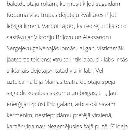
baletdejotāju rokām, ko mēs tik ļoti sagaidām.
Kopumā visu trupas dejotāju kvalitātes ir ļoti
līdzīgā līmenī. Varbūt tāpēc, ka redzēju it kā otro
sastāvu ar Viktoriju Briļovu un Aleksandru
Sergejevu galvenajās lomās, lai gan, visticamāk,
jāatceras teiciens: «trupa ir tik laba, cik labs ir tās
sliktākais dejotājs», tātad visi ir labi. Vēl
uzteicama bija Marijas teātra dejotāju spēja
sagaidīt kustības sākumu un beigas, t. i., ļaut
enerģijai izplūst līdz galam, atbilstoši savam
ķermenim, nestiept dāmu pretējā virzienā,
kamēr viņa nav piezemējusies šajā pusē. Šī ideja