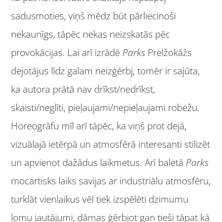
sadusmoties, viņš mēdz būt pārliecinoši
nekaunīgs, tāpēc nekas neizskatās pēc
provokācijas. Lai arī izrādē
Parks
Prelžokāžs
dejotājus līdz galam neizģērbj, tomēr ir sajūta,
ka autora prātā nav drīkst/nedrīkst,
skaisti/neglīti, pieļaujami/nepieļaujami robežu.
Horeogrāfu mīl arī tāpēc, ka viņš prot dejā,
vizuālajā ietērpā un atmosfērā interesanti stilizēt
un apvienot dažādus laikmetus. Arī baletā
Parks
mocartisks laiks savijas ar industriālu atmosfēru,
turklāt vienlaikus vēl tiek izspēlēti dzimumu
lomu jautājumi, dāmas ģērbjot gan tieši tāpat kā