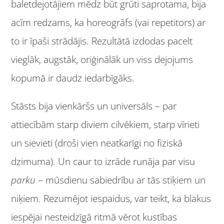
baletdejotājiem mēdz būt grūti saprotama, bija
acīm redzams, ka horeogrāfs (vai repetitors) ar
to ir īpaši strādājis. Rezultātā izdodas pacelt
vieglāk, augstāk, oriģinālāk un viss dejojums
kopumā ir daudz iedarbīgāks.
Stāsts bija vienkāršs un universāls – par
attiecībām starp diviem cilvēkiem, starp vīrieti
un sievieti (droši vien neatkarīgi no fiziskā
dzimuma). Un caur to izrāde runāja par visu
parku
– mūsdienu sabiedrību ar tās stiķiem un
niķiem. Rezumējot iespaidus, var teikt, ka blakus
iespējai nesteidzīgā ritmā vērot kustības