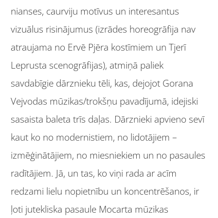
nianses, caurviju motīvus un interesantus
vizuālus risinājumus (izrādes horeogrāfija nav
atraujama no Ervē Pjēra kostīmiem un Tjerī
Leprusta scenogrāfijas), atmiņā paliek
savdabīgie dārznieku tēli, kas, dejojot Gorana
Vejvodas mūzikas/trokšņu pavadījumā, idejiski
sasaista baleta trīs daļas. Dārznieki apvieno sevī
kaut ko no modernistiem, no lidotājiem –
izmēģinātājiem, no miesniekiem un no pasaules
radītājiem. Jā, un tas, ko viņi rada ar acīm
redzami lielu nopietnību un koncentrēšanos, ir
ļoti jutekliska pasaule Mocarta mūzikas