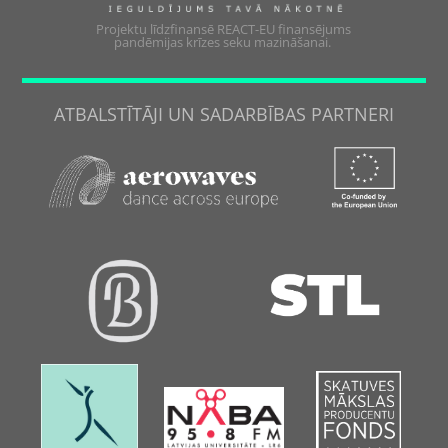
Projektu līdzfinansē REACT-EU finansējums
pandēmijas krīzes seku mazināšanai.
ATBALSTĪTĀJI UN SADARBĪBAS PARTNERI