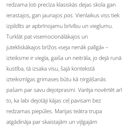
redzama ļoti precīza klasiskās dejas skola gan
ierastajos, gan jaunajos
pas
. Vienlaikus viss tiek
izpildīts ar apbrīnojamu brīvību un vieglumu.
Turklāt pat visemocionālākajos un
jutekliskākajos brīžos «seja nenāk palīgā» –
izteiksme ir viegla, gaiša un neitrāla, jo dejā runā
kustība, tā izsaka visu, šajā kontekstā
izteiksmīgas grimases būtu kā ņirgāšanās
pašam par savu dejotprasmi. Varēja novērtēt arī
to, ka labi dejotāji kājas ceļ pavisam bez
redzamas piepūles. Marijas teātra trupa
atgādināja par skaistajām un vijīgajām