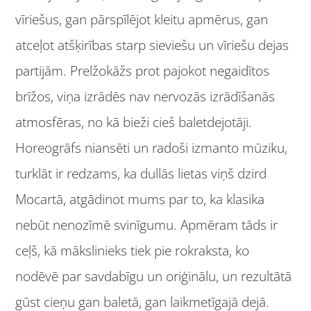
vīriešus, gan pārspīlējot kleitu apmērus, gan
atceļot atšķirības starp sieviešu un vīriešu dejas
partijām. Prelžokāžs prot pajokot negaidītos
brīžos, viņa izrādēs nav nervozās izrādīšanās
atmosfēras, no kā bieži cieš baletdejotāji.
Horeogrāfs niansēti un radoši izmanto mūziku,
turklāt ir redzams, ka dullās lietas viņš dzird
Mocartā, atgādinot mums par to, ka klasika
nebūt nenozīmē svinīgumu. Apmēram tāds ir
ceļš, kā mākslinieks tiek pie rokraksta, ko
nodēvē par savdabīgu un oriģinālu, un rezultātā
gūst cieņu gan baletā, gan laikmetīgajā dejā.