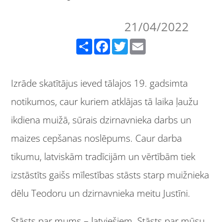
21/04/2022
Share
Facebook
Twitter
Email
Izrāde skatītājus ieved tālajos 19. gadsimta
notikumos, caur kuriem atklājas tā laika ļaužu
ikdiena muižā, sūrais dzirnavnieka darbs un
maizes cepšanas noslēpums. Caur darba
tikumu, latviskām tradīcijām un vērtībām tiek
izstāstīts gaišs mīlestības stāsts starp muižnieka
dēlu Teodoru un dzirnavnieka meitu Justīni.
Stāsts par mums – latviešiem. Stāsts par mūsu