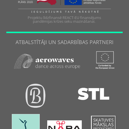
Projektu līdzfinansē REACT-EU finansējums
pandēmijas krīzes seku mazināšanai.
ATBALSTĪTĀJI UN SADARBĪBAS PARTNERI