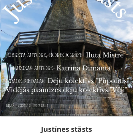
Justīnes stāsts