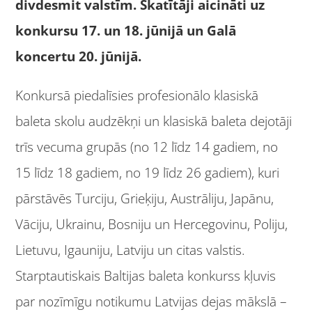
divdesmit valstīm. Skatītāji aicināti uz
konkursu 17. un 18. jūnijā un Galā
koncertu 20. jūnijā.
Konkursā piedalīsies profesionālo klasiskā
baleta skolu audzēkņi un klasiskā baleta dejotāji
trīs vecuma grupās (no 12 līdz 14 gadiem, no
15 līdz 18 gadiem, no 19 līdz 26 gadiem), kuri
pārstāvēs Turciju, Grieķiju, Austrāliju, Japānu,
Vāciju, Ukrainu, Bosniju un Hercegovinu, Poliju,
Lietuvu, Igauniju, Latviju un citas valstis.
Starptautiskais Baltijas baleta konkurss kļuvis
par nozīmīgu notikumu Latvijas dejas mākslā –