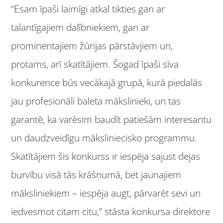
“Esam īpaši laimīgi atkal tikties gan ar
talantīgajiem dalībniekiem, gan ar
prominentajiem žūrijas pārstāvjiem un,
protams, arī skatītājiem. Šogad īpaši sīva
konkurence būs vecākajā grupā, kurā piedalās
jau profesionāli baleta mākslinieki, un tas
garantē, ka varēsim baudīt patiešām interesantu
un daudzveidīgu māksliniecisko programmu.
Skatītājiem šis konkurss ir iespēja sajust dejas
burvību visā tās krāšņumā, bet jaunajiem
māksliniekiem – iespēja augt, pārvarēt sevi un
iedvesmot citam citu,” stāsta konkursa direktore