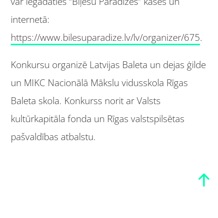
var iegādāties “Biļešu Paradīzes” kasēs un
internetā:
https://www.bilesuparadize.lv/lv/organizer/675
.
Konkursu organizē Latvijas Baleta un dejas ģilde
un MIKC Nacionālā Mākslu vidusskola Rīgas
Baleta skola. Konkurss norit ar Valsts
kultūrkapitāla fonda un Rīgas valstspilsētas
pašvaldības atbalstu.