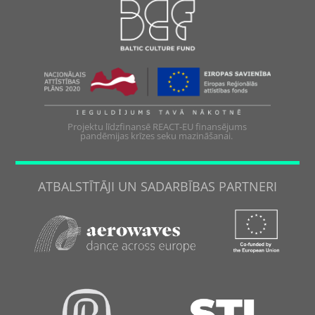
Projektu līdzfinansē REACT-EU finansējums
pandēmijas krīzes seku mazināšanai.
ATBALSTĪTĀJI UN SADARBĪBAS PARTNERI