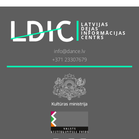
LATVIJAS
DEJAS
INFORMĀCIJAS
CENTRS
info@dance.lv
+371 23307679