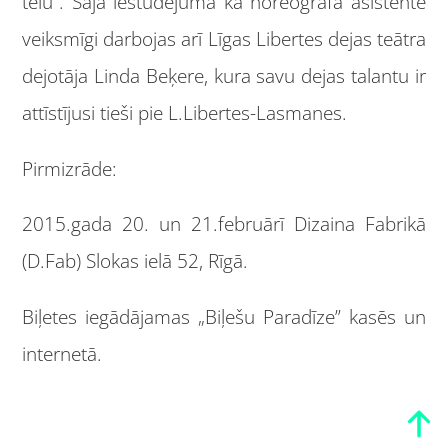
tēlu”. Šajā iestudējumā kā horeogrāfa asistente
veiksmīgi darbojas arī Līgas Libertes dejas teātra
dejotāja Linda Beķere, kura savu dejas talantu ir
attīstījusi tieši pie L.Libertes-Lasmanes.
Pirmizrāde:
2015.gada 20. un 21.februārī Dizaina Fabrikā
(D.Fab) Slokas ielā 52, Rīgā.
Biļetes iegādājamas „Biļešu Paradīze” kasēs un
internetā.