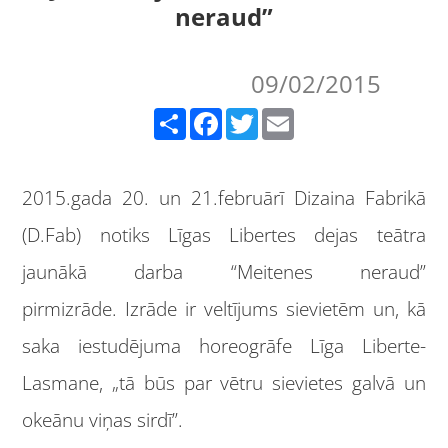
neraud”
09/02/2015
Share
Facebook
Twitter
Email
2015.gada 20. un 21.februārī Dizaina Fabrikā
(D.Fab) notiks Līgas Libertes dejas teātra
jaunākā darba “Meitenes neraud”
pirmizrāde. Izrāde ir veltījums sievietēm un, kā
saka iestudējuma horeogrāfe Līga Liberte-
Lasmane, „tā būs par vētru sievietes galvā un
okeānu viņas sirdī”.