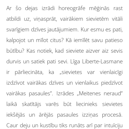
Ar šo dejas izrādi horeogrāfe mēģinās rast
atbildi uz, viņasprāt, vairākiem sievietēm vitāli
svarīgiem dzīves jautājumiem. Kur esmu es pati,
kalpojot un mīlot citus? Kā iemīlēt savu patieso
būtību? Kas notiek, kad sieviete aizver aiz sevis
durvis un satiek pati sevi. Līga Liberte-Lasmane
ir pārliecināta, ka „sievietes var vienlaicīgi
izdzīvot vairākas dzīves un vienlaikus piedzīvot
vairākas pasaules”. Izrādes „Meitenes neraud”
laikā skatītājs varēs būt liecinieks sievietes
iekšējās un ārējās pasaules izziņas procesā.
Caur deju un kustību tiks runāts arī par intuīciju