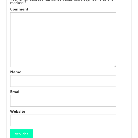
marked
*
Comment
Name
Email
Website