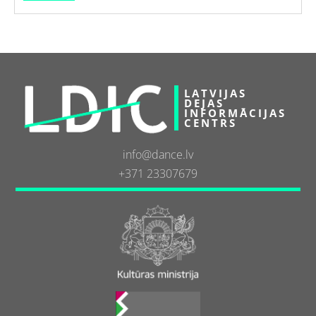
LATVIJAS
DEJAS
INFORMĀCIJAS
CENTRS
info@dance.lv
+371 23307679