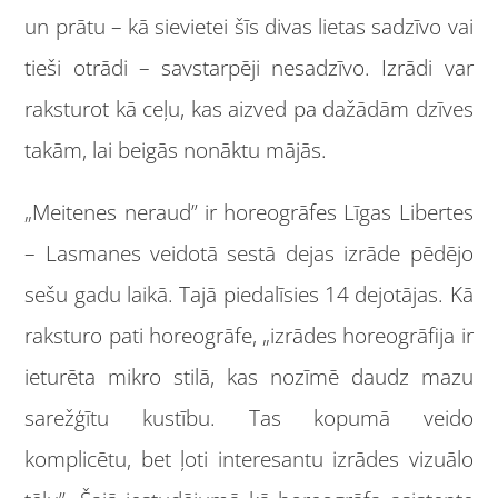
un prātu – kā sievietei šīs divas lietas sadzīvo vai
tieši otrādi – savstarpēji nesadzīvo. Izrādi var
raksturot kā ceļu, kas aizved pa dažādām dzīves
takām, lai beigās nonāktu mājās.
„Meitenes neraud” ir horeogrāfes Līgas Libertes
– Lasmanes veidotā sestā dejas izrāde pēdējo
sešu gadu laikā. Tajā piedalīsies 14 dejotājas. Kā
raksturo pati horeogrāfe, „izrādes horeogrāfija ir
ieturēta mikro stilā, kas nozīmē daudz mazu
sarežģītu kustību. Tas kopumā veido
komplicētu, bet ļoti interesantu izrādes vizuālo