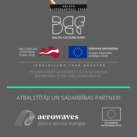
Projektu līdzfinansē REACT-EU finansējums
pandēmijas krīzes seku mazināšanai.
ATBALSTĪTĀJI UN SADARBĪBAS PARTNERI