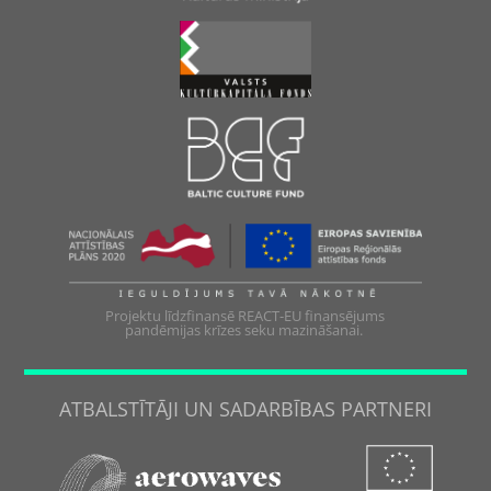
Projektu līdzfinansē REACT-EU finansējums
pandēmijas krīzes seku mazināšanai.
ATBALSTĪTĀJI UN SADARBĪBAS PARTNERI