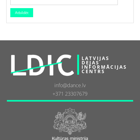
LATVIJAS
DEJAS
INFORMĀCIJAS
CENTRS
info@dance.lv
+371 23307679