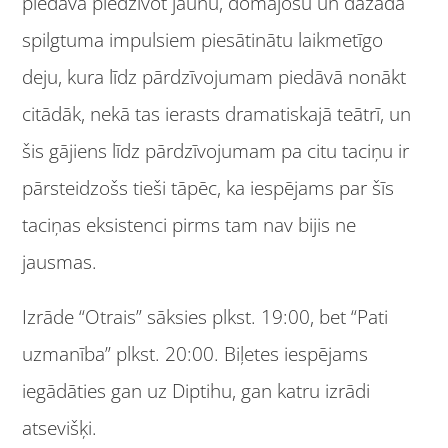
piedāvā piedzīvot jaunu, domājošu un dažāda
spilgtuma impulsiem piesātinātu laikmetīgo
deju, kura līdz pārdzīvojumam piedāvā nonākt
citādāk, nekā tas ierasts dramatiskajā teātrī, un
šis gājiens līdz pārdzīvojumam pa citu taciņu ir
pārsteidzošs tieši tāpēc, ka iespējams par šīs
taciņas eksistenci pirms tam nav bijis ne
jausmas.
Izrāde “Otrais” sāksies plkst. 19:00, bet “Pati
uzmanība” plkst. 20:00. Biļetes iespējams
iegādāties gan uz Diptihu, gan katru izrādi
atsevišķi.