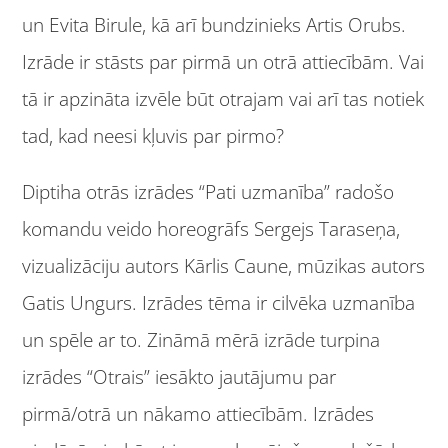
un Evita Birule, kā arī bundzinieks Artis Orubs.
Izrāde ir stāsts par pirmā un otrā attiecībām. Vai
tā ir apzināta izvēle būt otrajam vai arī tas notiek
tad, kad neesi kļuvis par pirmo?
Diptiha otrās izrādes “Pati uzmanība” radošo
komandu veido horeogrāfs Sergejs Taraseņa,
vizualizāciju autors Kārlis Caune, mūzikas autors
Gatis Ungurs. Izrādes tēma ir cilvēka uzmanība
un spēle ar to. Zināmā mērā izrāde turpina
izrādes “Otrais” iesākto jautājumu par
pirmā/otrā un nākamo attiecībām. Izrādes