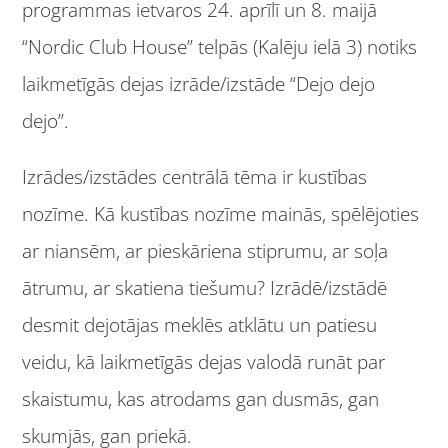
programmas ietvaros 24. aprīlī un 8. maijā
“Nordic Club House” telpās (Kalēju ielā 3) notiks
laikmetīgās dejas izrāde/izstāde “Dejo dejo
dejo”.
Izrādes/izstādes centrālā tēma ir kustības
nozīme. Kā kustības nozīme mainās, spēlējoties
ar niansēm, ar pieskāriena stiprumu, ar soļa
ātrumu, ar skatiena tiešumu? Izrādē/izstādē
desmit dejotājas meklēs atklātu un patiesu
veidu, kā laikmetīgās dejas valodā runāt par
skaistumu, kas atrodams gan dusmās, gan
skumjās, gan priekā.