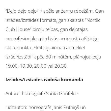
“Dejo dejo dejo” ir spēle ar žanru robežām. Gan
izrādes/izstādes formāts, gan skaistās “Nordic
Club House” biroju telpas, gan dejotājas
neprofesionāles piedāvās no ierastā atšķirīgu
skatupunktu. Skatītāji aicināti apmeklēt
izrādi/izstādi ik pēc 30 minūtēm, plānojot ieeju
19.00, 19.30, 20.00 vai 20.30.
Izrādes/izstādes
radošā komanda
Autore: horeogrāfe Santa Grīnfelde.
Līdzautori: horeogrāfs Jānis Putniņš un