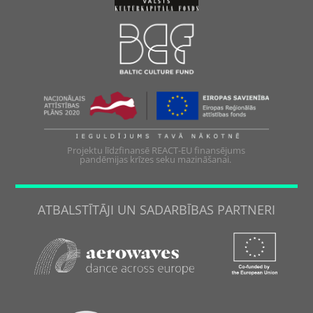
Projektu līdzfinansē REACT-EU finansējums
pandēmijas krīzes seku mazināšanai.
ATBALSTĪTĀJI UN SADARBĪBAS PARTNERI