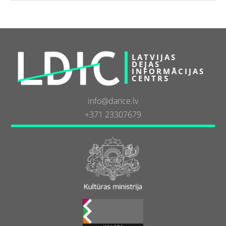
LATVIJAS
DEJAS
INFORMĀCIJAS
CENTRS
info@dance.lv
+371 23307679