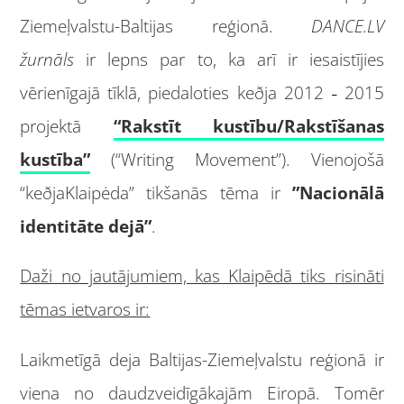
Ziemeļvalstu-Baltijas reģionā.
DANCE.LV
žurnāls
ir lepns par to, ka arī ir iesaistījies
vērienīgajā tīklā, piedaloties keðja 2012
2015
–
projektā
“Rakstīt kustību/Rakstīšanas
kustība”
(“Writing Movement”). Vienojošā
“keðjaKlaipėda” tikšanās tēma ir
”Nacionālā
identitāte dejā”
.
Daži no jautājumiem, kas Klaipēdā tiks risināti
tēmas ietvaros ir:
Laikmetīgā deja Baltijas-Ziemeļvalstu reģionā ir
viena no daudzveidīgākajām Eiropā. Tomēr