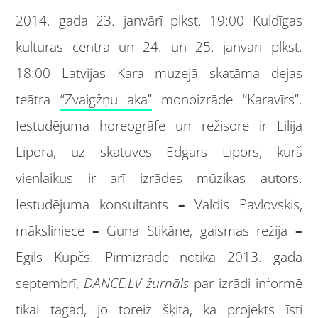
2014. gada 23. janvārī plkst. 19:00 Kuldīgas
kultūras centrā un 24. un 25. janvārī plkst.
18:00 Latvijas Kara muzejā skatāma dejas
teātra
“Zvaigžņu aka”
monoizrāde “Karavīrs”.
Iestudējuma horeogrāfe un režisore ir Lilija
Lipora, uz skatuves Edgars Lipors, kurš
vienlaikus ir arī izrādes mūzikas autors.
Iestudējuma konsultants
–
Valdis Pavlovskis,
māksliniece
–
Guna Stikāne, gaismas režija
–
Egils Kupčs. Pirmizrāde notika 2013. gada
septembrī,
DANCE.LV žurnāls
par izrādi informē
tikai tagad, jo toreiz šķita, ka projekts īsti