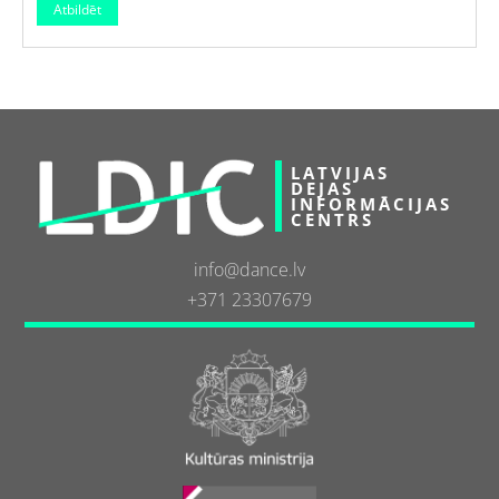
LATVIJAS
DEJAS
INFORMĀCIJAS
CENTRS
info@dance.lv
+371 23307679