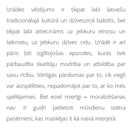
Izrādes vēstījums ir tikpat labi latviešu
tradicionālajā kultūrā un dzīvesziņā balstīts, bet
tikpat labi attiecināms uz jebkuru etnosu un
laikmetu, uz jebkuru dzīves ceļu. Izrādē ir arī
pāris ļoti izglītojošas epizodes, kurās tiek
pārbaudīta skatītāju modrība un atbildība par
savu rīcību. Vērtīgas pārdomas par to, cik viegli
var aizspēlēties, nepadomājot par to, ar ko mēs
spēlējamies. Bet esiet mierīgi
–
moralizēšanas
nav. Ir gudri pielietoti mūsdienu teātra
paņēmieni, kas maskējas it kā naivā interjerā.