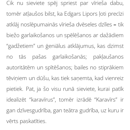
Cik nu sieviete spēj spriest par vīrieša dabu,
tomēr atļaušos bilst, ka Edgars Lipors ļoti precīzi
atklāj noslēpumainās vīrieša dvēseles dzīles
–
tik
biežo garlaikošanos un spēlēšanos ar dažādiem
“gadžetiem” un ģeniālus atklājumus, kas dzimst
no tās pašas garlaikošanās; pakļaušanos
autoritātēm un spītēšanos; bailes no stiprākiem
tēviņiem un dūšu, kas tiek saņemta, kad vienreiz
pietiek. Pat, ja šo visu runā sieviete, kurai patīk
idealizēt “karavīrus”, tomēr izrādē “Karavīrs” ir
gan dzīvesgudrība, gan teātra gudrība, uz kuru ir
vērts paskatīties.