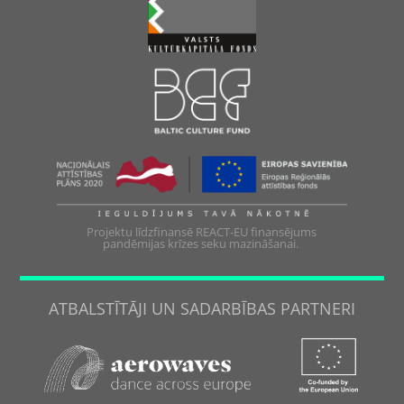
Projektu līdzfinansē REACT-EU finansējums
pandēmijas krīzes seku mazināšanai.
ATBALSTĪTĀJI UN SADARBĪBAS PARTNERI