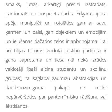
smalks, jūtīgs, ārkārtīgi precīzi izstrādāts,
pārdomāts un nospēlēts darbs. Edgara Lipora
spēja manipulēt un rotaļāties gan ar savu
ķermeni un balsi, gan objektiem un emocijām
un iejušanās dažādos tēlos ir apbrīnojama. Lai
arī Lilijas Liporas veidotā kustību partitūra ir
gana saprotama un tieša (kā nekā izrādes
veidotāji īpaši aicina studentu un skolēnu
grupas), tā saglabā gaumīgu abstrakcijas un
daudznozīmīguma pakāpi, ne mirkli
nepārvēršoties par pantomīmisku rādīšanu vai
ākstīšanos.