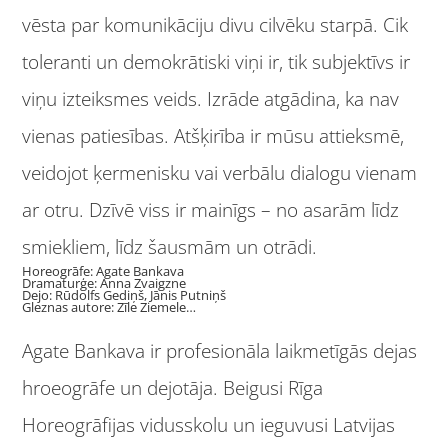
vēsta par komunikāciju divu cilvēku starpā. Cik
toleranti un demokrātiski viņi ir, tik subjektīvs ir
viņu izteiksmes veids. Izrāde atgādina, ka nav
vienas patiesības. Atšķirība ir mūsu attieksmē,
veidojot ķermenisku vai verbālu dialogu vienam
ar otru. Dzīvē viss ir mainīgs – no asarām līdz
smiekliem, līdz šausmām un otrādi.
Horeogrāfe: Agate Bankava
Dramaturģe: Anna Zvaigzne
Dejo: Rūdolfs Gediņš, Jānis Putniņš
Gleznas autore: Zīle Ziemele
…
Agate Bankava ir profesionāla laikmetīgās dejas
hroeogrāfe un dejotāja. Beigusi Rīga
Horeogrāfijas vidusskolu un ieguvusi Latvijas