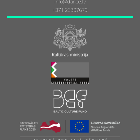
info@dance.lv
+371 23307679