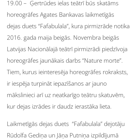
19.00 – Ģertrūdes ielas teātrī būs skatāms
horeogrāfes Agates Bankavas laikmetīgās
dejas duets “Fafabulala”, kura pirmizrāde notika
2016. gada maija beigās. Novembra beigās
Latvijas Nacionālajā teātrī pirmizrādi piedzīvoja
horeogrāfes jaunākais darbs “Nature morte”.
Tiem, kurus ieinteresēja horeogrāfes rokraksts,
ir iespēja turpināt iepazīšanos ar jauno
mākslinieci arī uz neatkarīgo teātru skatuvēm,
kur dejas izrādes ir daudz ierastāka lieta.
Laikmetīgās dejas duets “Fafabulala” dejotāju
Rūdolfa Gediņa un Jāņa Putniņa izpildījumā