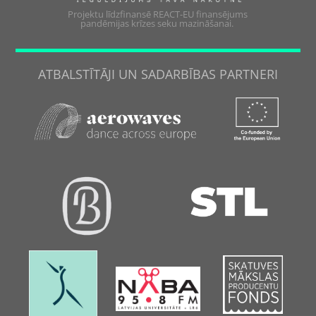
Projektu līdzfinansē REACT-EU finansējums
pandēmijas krīzes seku mazināšanai.
ATBALSTĪTĀJI UN SADARBĪBAS PARTNERI