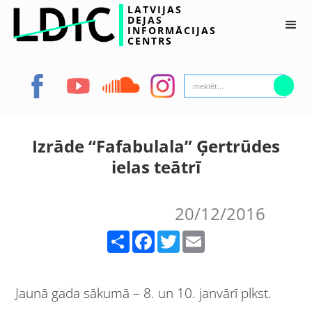
LATVIJAS
DEJAS
INFORMĀCIJAS
CENTRS
Izrāde “Fafabulala” Ģertrūdes
ielas teātrī
20/12/2016
Share
Facebook
Twitter
Email
Jaunā gada sākumā – 8. un 10. janvārī plkst.