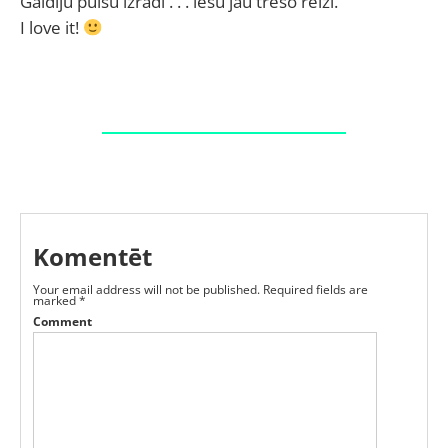
Gaidīju puišu izrādi . . . iešu jau trešo reizi.
I love it!
Komentēt
Your email address will not be published.
Required fields are
marked
*
Comment