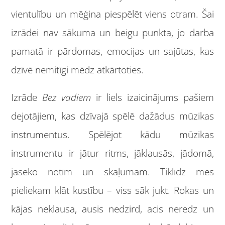
vientulību un mēģina piespēlēt viens otram. Šai
izrādei nav sākuma un beigu punkta, jo darba
pamatā ir pārdomas, emocijas un sajūtas, kas
dzīvē nemitīgi mēdz atkārtoties.
Izrāde
Bez vadiem
ir liels izaicinājums pašiem
dejotājiem, kas dzīvajā spēlē dažādus mūzikas
instrumentus. Spēlējot kādu mūzikas
instrumentu ir jātur ritms, jāklausās, jādomā,
jāseko notīm un skaļumam. Tiklīdz mēs
pieliekam klāt kustību – viss sāk jukt. Rokas un
kājas neklausa, ausis nedzird, acis neredz un