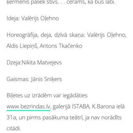
ķermenis paliek stīvs. . . cerams, ka būs labi.
Ideja: Valērijs Oļehno
Horeogrāfija, deja, dzīvā skaņa: Valērijs Oļehno,
Aldis Liepiņš, Antons Tkačenko
Dzeja:Nikita Matvejevs
Gaismas: Jānis Sniķers
Biļetes uz izrādēm var iegādāties
www.bezrindas.lv
, galerijā ISTABA, K.Barona ielā
31a, un pirms pasākuma teātrī, ja nav norādīts
citādi.