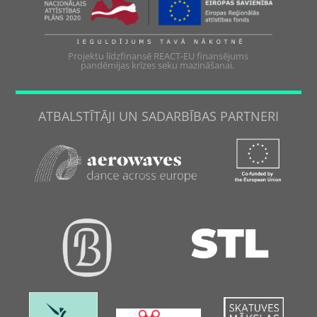
Projektu līdzfinansē REACT-EU finansējums
pandēmijas krīzes seku mazināšanai.
ATBALSTĪTĀJI UN SADARBĪBAS PARTNERI