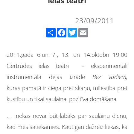
ielas teātrī
23/09/2011
Share
Facebook
Twitter
Email
2011.gada 6.un 7., 13. un 14.oktobrī 19:00
Ģertrūdes ielas teātrī – eksperimentāli
instrumentāla dejas izrāde
Bez vadiem,
kuras pamatā ir cieņa pret skaņu, mīlestība pret
kustību un tikai saulaina, pozitīva domāšana.
. . .nekas nevar būt labāks par saulainu dienu,
kad mēs satiekamies. Kaut gan dažreiz liekas, ka