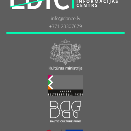
INFORMĀCIJAS
CENTRS
info@dance.lv
+371 23307679