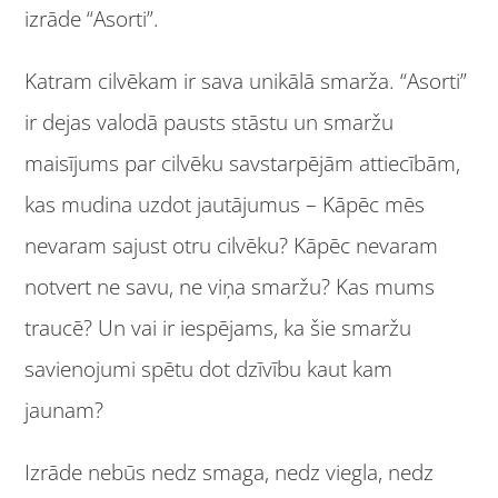
izrāde “Asorti”.
Katram cilvēkam ir sava unikālā smarža. “Asorti”
ir dejas valodā pausts stāstu un smaržu
maisījums par cilvēku savstarpējām attiecībām,
kas mudina uzdot jautājumus – Kāpēc mēs
nevaram sajust otru cilvēku? Kāpēc nevaram
notvert ne savu, ne viņa smaržu? Kas mums
traucē? Un vai ir iespējams, ka šie smaržu
savienojumi spētu dot dzīvību kaut kam
jaunam?
Izrāde nebūs nedz smaga, nedz viegla, nedz