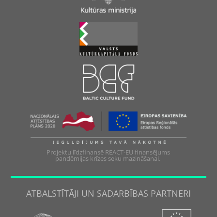
Projektu līdzfinansē REACT-EU finansējums
pandēmijas krīzes seku mazināšanai.
ATBALSTĪTĀJI UN SADARBĪBAS PARTNERI