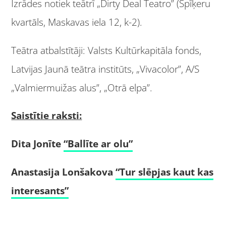
Izrādes notiek teātrī „Dirty Deal Teatro” (Spīķeru
kvartāls, Maskavas iela 12, k-2).
Teātra atbalstītāji: Valsts Kultūrkapitāla fonds,
Latvijas Jaunā teātra institūts, „Vivacolor”, A/S
„Valmiermuižas alus”, „Otrā elpa”.
Saistītie raksti:
Dita Jonīte
“Ballīte ar olu”
Anastasija Lonšakova
“Tur slēpjas kaut kas
interesants”