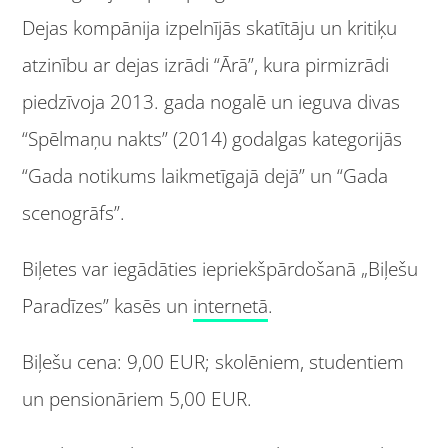
Dejas kompānija izpelnījās skatītāju un kritiķu
atzinību ar dejas izrādi “Ārā”, kura pirmizrādi
piedzīvoja 2013. gada nogalē un ieguva divas
“Spēlmaņu nakts” (2014) godalgas kategorijās
“Gada notikums laikmetīgajā dejā” un “Gada
scenogrāfs”.
Biļetes var iegādāties iepriekšpārdošanā „Biļešu
Paradīzes” kasēs un
internetā
.
Biļešu cena: 9,00 EUR; skolēniem, studentiem
un pensionāriem 5,00 EUR.