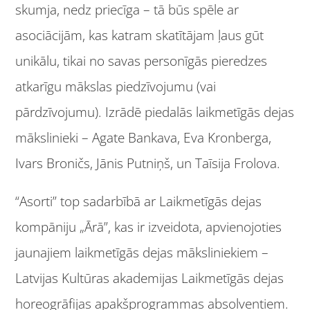
skumja, nedz priecīga – tā būs spēle ar
asociācijām, kas katram skatītājam ļaus gūt
unikālu, tikai no savas personīgās pieredzes
atkarīgu mākslas piedzīvojumu (vai
pārdzīvojumu). Izrādē piedalās laikmetīgās dejas
mākslinieki – Agate Bankava, Eva Kronberga,
Ivars Broničs, Jānis Putniņš, un Taīsija Frolova.
“Asorti” top sadarbībā ar Laikmetīgās dejas
kompāniju „Ārā”, kas ir izveidota, apvienojoties
jaunajiem laikmetīgās dejas māksliniekiem –
Latvijas Kultūras akademijas Laikmetīgās dejas
horeogrāfijas apakšprogrammas absolventiem.