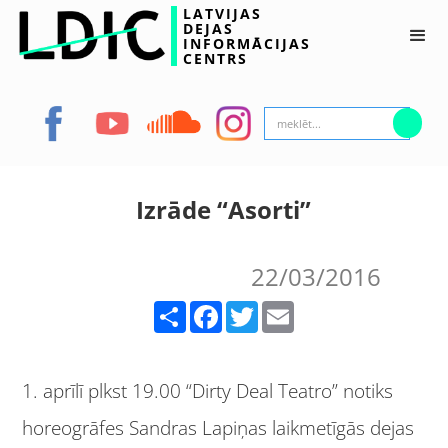
LATVIJAS
DEJAS
INFORMĀCIJAS
CENTRS
Izrāde “Asorti”
22/03/2016
Share
Facebook
Twitter
Email
1. aprīlī plkst 19.00 “Dirty Deal Teatro” notiks
horeogrāfes Sandras Lapiņas laikmetīgās dejas