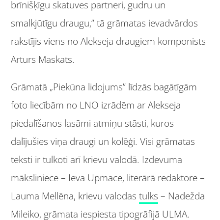
brīnišķīgu skatuves partneri, gudru un
smalkjūtīgu draugu,” tā grāmatas ievadvārdos
rakstījis viens no Alekseja draugiem komponists
Arturs Maskats.
Grāmatā „Piekūna lidojums” līdzās bagātīgām
foto liecībām no LNO izrādēm ar Alekseja
piedalīšanos lasāmi atmiņu stāsti, kuros
dalījušies viņa draugi un kolēģi. Visi grāmatas
teksti ir tulkoti arī krievu valodā. Izdevuma
māksliniece – Ieva Upmace, literārā redaktore –
Lauma Mellēna, krievu valodas
tulks
– Nadežda
Mileiko, grāmata iespiesta tipogrāfijā ULMA.