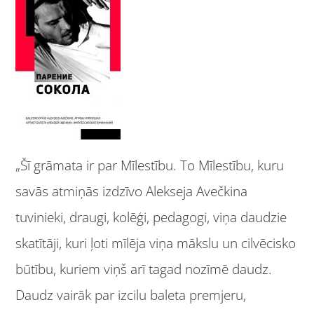
„Šī grāmata ir par Mīlestību. To Mīlestību, kuru
savās atmiņās izdzīvo Alekseja Avečkina
tuvinieki, draugi, kolēģi, pedagogi, viņa daudzie
skatītāji, kuri ļoti mīlēja viņa mākslu un cilvēcisko
būtību, kuriem viņš arī tagad nozīmē daudz.
Daudz vairāk par izcilu baleta premjeru,