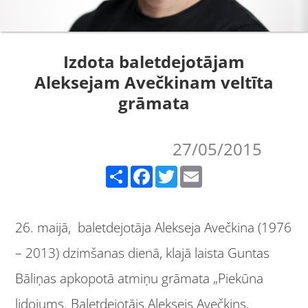
Izdota baletdejotājam
Aleksejam Avečkinam veltīta
grāmata
27/05/2015
Share
Facebook
Twitter
Email
26. maijā, baletdejotāja Alekseja Avečkina (1976
– 2013) dzimšanas dienā, klajā laista Guntas
Bāliņas apkopotā atmiņu grāmata „Piekūna
lidojums. Baletdejotājs Aleksejs Avečkins.