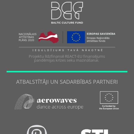
Projektu līdzfinansē REACT-EU finansējums
pandēmijas krīzes seku mazināšanai.
ATBALSTĪTĀJI UN SADARBĪBAS PARTNERI