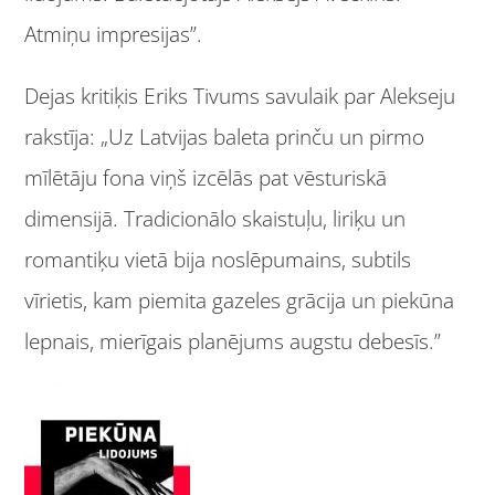
Atmiņu impresijas”.
Dejas kritiķis Eriks Tivums savulaik par Alekseju
rakstīja: „Uz Latvijas baleta prinču un pirmo
mīlētāju fona viņš izcēlās pat vēsturiskā
dimensijā. Tradicionālo skaistuļu, liriķu un
romantiķu vietā bija noslēpumains, subtils
vīrietis, kam piemita gazeles grācija un piekūna
lepnais, mierīgais planējums augstu debesīs.”