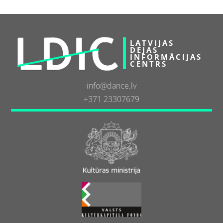
LATVIJAS
DEJAS
INFORMĀCIJAS
CENTRS
info@dance.lv
+371 23307679