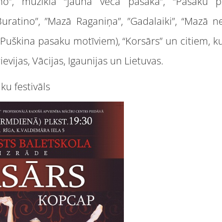
tino”, mūzikla “Jauna vecā pasaka”, “Pasaku par
 “Buratino”, ”Mazā Raganiņa”, ”Gadalaiki”, “Mazā n
c Puškina pasaku motīviem), “Korsārs” un citiem, ku
ievijas, Vācijas, Igaunijas un Lietuvas.