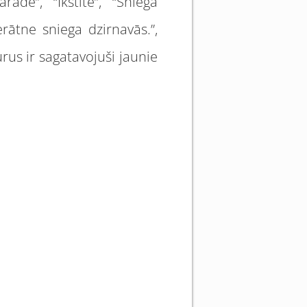
āde”, “Īkstīte”, “Sniega
erātne sniega dzirnavās.”,
rus ir sagatavojuši jaunie