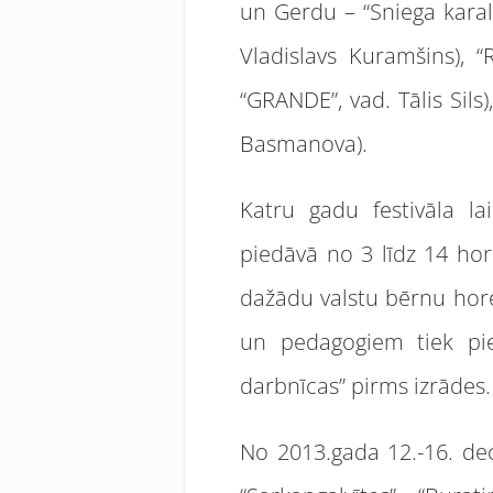
un Gerdu – “Sniega karal
Vladislavs Kuramšins), “R
“GRANDE”, vad. Tālis Sils
Basmanova).
Katru gadu festivāla la
piedāvā no 3 līdz 14 hor
dažādu valstu bērnu hore
un pedagogiem tiek pied
darbnīcas” pirms izrādes.
No 2013.gada 12.-16. de