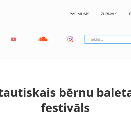
PAR MUMS
ŽURNĀLS
P
ptautiskais bērnu balet
festivāls