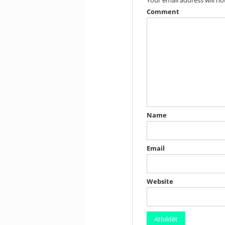
Comment
Name
Email
Website