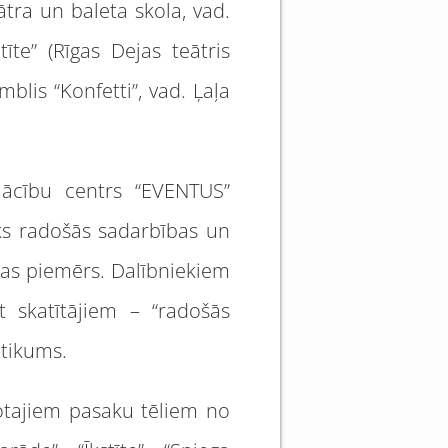
tra un baleta skola, vad.
tīte” (Rīgas Dejas teātris
blis “Konfetti”, vad. Ļaļa
 mācību centrs “EVENTUS”
sks radošās sadarbības un
bas piemērs. Dalībniekiem
t skatītājiem – “radošās
otikums.
otajiem pasaku tēliem no