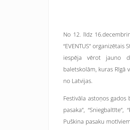
No 12. līdz 16.decembrim
“EVENTUS” organizētais St
iespēja vērot jauno de
baletskolām, kuras Rīgā 
no Latvijas.
Festivāla astoņos gados bi
pasaka”, “Sniegbaltīte”, 
Puškina pasaku motīviem)