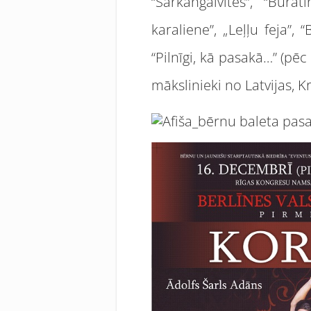
“Sarkangalvītes”, “Bura
karaliene”, „Leļļu feja”,
“Pilnīgi, kā pasakā…” (pē
mākslinieki no Latvijas, Kr