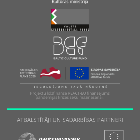
Projektu līdzfinansē REACT-EU finansējums
pandēmijas krīzes seku mazināšanai.
ATBALSTĪTĀJI UN SADARBĪBAS PARTNERI