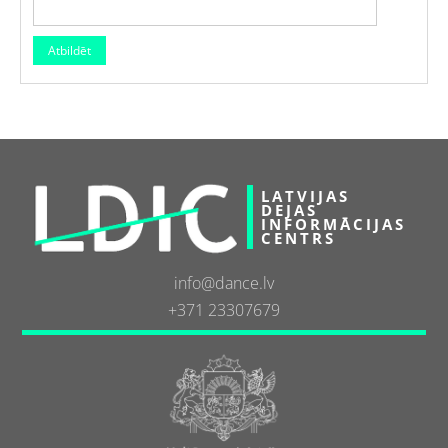
LATVIJAS
DEJAS
INFORMĀCIJAS
CENTRS
info@dance.lv
+371 23307679