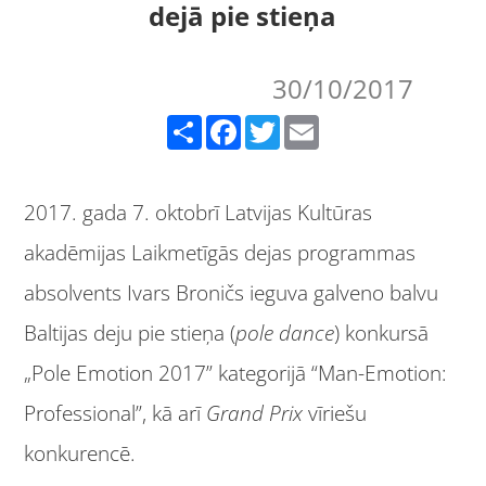
dejā pie stieņa
30/10/2017
Share
Facebook
Twitter
Email
2017. gada 7. oktobrī Latvijas Kultūras
akadēmijas Laikmetīgās dejas programmas
absolvents Ivars Broničs ieguva galveno balvu
Baltijas deju pie stieņa (
pole dance
) konkursā
„Pole Emotion 2017” kategorijā “Man-Emotion:
Professional”, kā arī
Grand Prix
vīriešu
konkurencē.