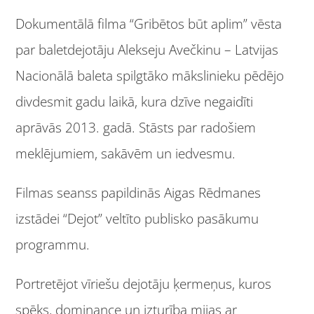
Dokumentālā filma “Gribētos būt aplim” vēsta
par baletdejotāju Alekseju Avečkinu – Latvijas
Nacionālā baleta spilgtāko mākslinieku pēdējo
divdesmit gadu laikā, kura dzīve negaidīti
aprāvās 2013. gadā. Stāsts par radošiem
meklējumiem, sakāvēm un iedvesmu.
Filmas seanss papildinās Aigas Rēdmanes
izstādei “Dejot” veltīto publisko pasākumu
programmu.
Portretējot vīriešu dejotāju ķermeņus, kuros
spēks, dominance un izturība mijas ar