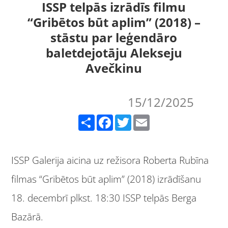
ISSP telpās izrādīs filmu
“Gribētos būt aplim” (2018) –
stāstu par leģendāro
baletdejotāju Alekseju
Avečkinu
15/12/2025
Share
Facebook
Twitter
Email
ISSP Galerija aicina uz režisora Roberta Rubīna
filmas “Gribētos būt aplim” (2018) izrādīšanu
18. decembrī plkst. 18:30 ISSP telpās Berga
Bazārā.