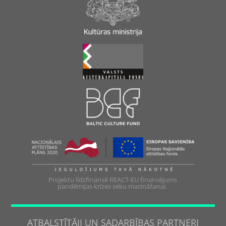
Projektu līdzfinansē REACT-EU finansējums
pandēmijas krīzes seku mazināšanai.
ATBALSTĪTĀJI UN SADARBĪBAS PARTNERI