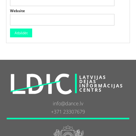
Website
LATVIJAS
DEJAS
INFORMĀCIJAS
CENTRS
info@dance.lv
+371 23307679