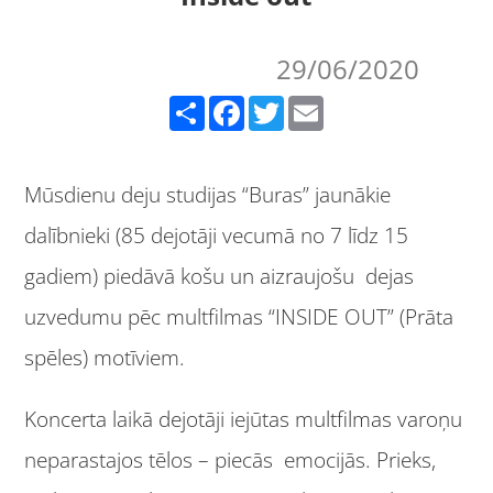
29/06/2020
Share
Facebook
Twitter
Email
Mūsdienu deju studijas “Buras” jaunākie
dalībnieki (85 dejotāji vecumā no 7 līdz 15
gadiem) piedāvā košu un aizraujošu dejas
uzvedumu pēc multfilmas “INSIDE OUT” (Prāta
spēles) motīviem.
Koncerta laikā dejotāji iejūtas multfilmas varoņu
neparastajos tēlos – piecās emocijās. Prieks,