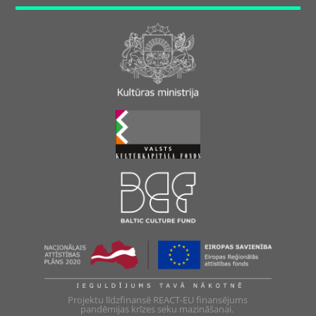
Projektu līdzfinansē REACT-EU finansējums
pandēmijas krīzes seku mazināšanai.