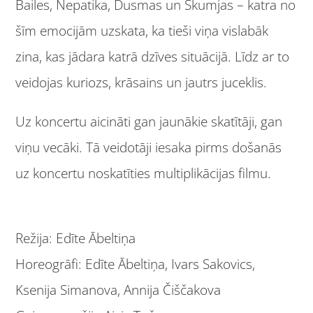
Bailes, Nepatika, Dusmas un Skumjas – katra no
šīm emocijām uzskata, ka tieši viņa vislabāk
zina, kas jādara katrā dzīves situācijā. Līdz ar to
veidojas kuriozs, krāsains un jautrs juceklis.
Uz koncertu aicināti gan jaunākie skatītāji, gan
viņu vecāki. Tā veidotāji iesaka pirms došanās
uz koncertu noskatīties multiplikācijas filmu.
Režija: Edīte Ābeltiņa
Horeogrāfi: Edīte Ābeltiņa, Ivars Sakovics,
Ksenija Simanova, Annija Čiščakova