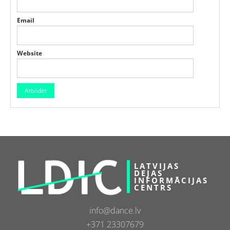
Email
Website
LATVIJAS
DEJAS
INFORMĀCIJAS
CENTRS
info@dance.lv
+371 23307679