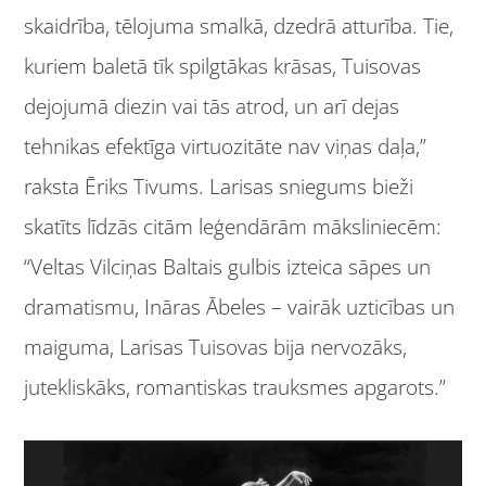
skaidrība, tēlojuma smalkā, dzedrā atturība. Tie,
kuriem baletā tīk spilgtākas krāsas, Tuisovas
dejojumā diezin vai tās atrod, un arī dejas
tehnikas efektīga virtuozitāte nav viņas daļa,”
raksta Ēriks Tivums. Larisas sniegums bieži
skatīts līdzās citām leģendārām māksliniecēm:
“Veltas Vilciņas Baltais gulbis izteica sāpes un
dramatismu, Ināras Ābeles – vairāk uzticības un
maiguma, Larisas Tuisovas bija nervozāks,
jutekliskāks, romantiskas trauksmes apgarots.”