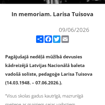
In memoriam. Larisa Tuisova
09/06/2026
Share
Facebook
Twitter
Email
Pagājušajā nedēļā mūžībā devusies
kādreizējā Latvijas Nacionālā baleta
vadošā soliste, pedagoģe Larisa Tuisova
(14.03.1948. – 07.06.2026.).
“Visus skolas gadus kautrīgā, mazrunīgā
meitene ar maigiem sejas vaibstiem,