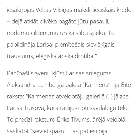
iesakņojās Veltas Vilciņas mākslinieciskais kredo
– dejā atklāt cilvēka bagāto jūtu pasauli,
nodomu cildenumu un kaislību spēku. To
papildināja Larisai piemītošais sievišķīgais
trauslums, elēģiska apskaidrotība.”
Par īpaši slavenu kļūst Larisas sniegums
Aleksandra Lemberga baletā “Karmena”. Ija Bite
raksta: “Karmenas atveidotāju galerijā (..) jāizceļ
Larisa Tuisova, kura radījusi ļoti savdabīgu tēlu.
To precīzi raksturo Ēriks Tivums, ārējā veidolā
saskatot “sievieti-pāžu”. Tas patiesi bija