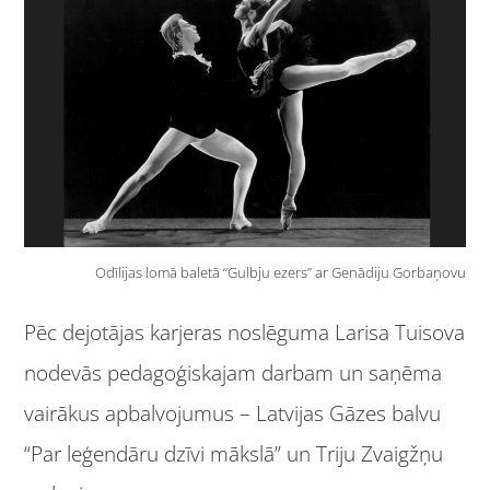
Odīlijas lomā baletā “Gulbju ezers” ar Genādiju Gorbaņovu
Pēc dejotājas karjeras noslēguma Larisa Tuisova
nodevās pedagoģiskajam darbam un saņēma
vairākus apbalvojumus – Latvijas Gāzes balvu
“Par leģendāru dzīvi mākslā” un Triju Zvaigžņu