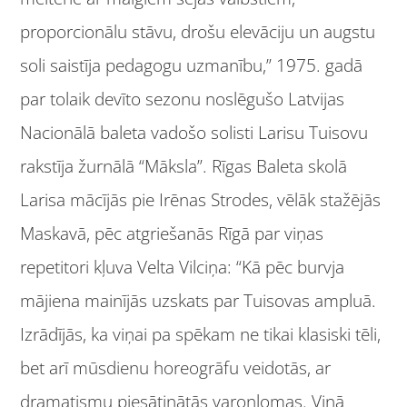
proporcionālu stāvu, drošu elevāciju un augstu
soli saistīja pedagogu uzmanību,” 1975. gadā
par tolaik devīto sezonu noslēgušo Latvijas
Nacionālā baleta vadošo solisti Larisu Tuisovu
rakstīja žurnālā “Māksla”. Rīgas Baleta skolā
Larisa mācījās pie Irēnas Strodes, vēlāk stažējās
Maskavā, pēc atgriešanās Rīgā par viņas
repetitori kļuva Velta Vilciņa: “Kā pēc burvja
mājiena mainījās uzskats par Tuisovas ampluā.
Izrādījās, ka viņai pa spēkam ne tikai klasiski tēli,
bet arī mūsdienu horeogrāfu veidotās, ar
dramatismu piesātinātās varoņlomas. Viņā