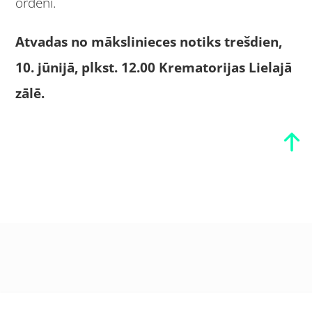
ordeni.
Atvad
as no mākslinieces
notiks trešdien,
10. jūnijā, plkst. 12.00 Krematorijas Lielajā
zālē.