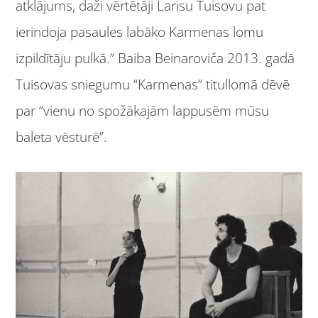
atklājums, daži vērtētāji Larisu Tuisovu pat
ierindoja pasaules labāko Karmenas lomu
izpildītāju pulkā.” Baiba Beinaroviča 2013. gadā
Tuisovas sniegumu “Karmenas” titullomā dēvē
par “vienu no spožākajām lappusēm mūsu
baleta vēsturē”.