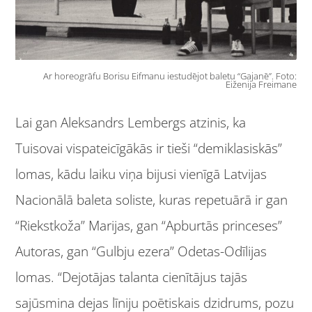
Ar horeogrāfu Borisu Eifmanu iestudējot baletu “Gajanē”. Foto:
Eiženija Freimane
Lai gan Aleksandrs Lembergs atzinis, ka
Tuisovai vispateicīgākās ir tieši “demiklasiskās”
lomas, kādu laiku viņa bijusi vienīgā Latvijas
Nacionālā baleta soliste, kuras repetuārā ir gan
“Riekstkoža” Marijas, gan “Apburtās princeses”
Autoras, gan “Gulbju ezera” Odetas-Odīlijas
lomas. “Dejotājas talanta cienītājus tajās
sajūsmina dejas līniju poētiskais dzidrums, pozu