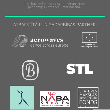
Projektu līdzfinansē REACT-EU finansējums
pandēmijas krīzes seku mazināšanai.
ATBALSTĪTĀJI UN SADARBĪBAS PARTNERI