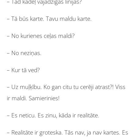
– Tad kādēļ vajadzīgas līnijas?
– Tā būs karte. Tavu maldu karte.
– No kurienes ceļas maldi?
– No neziņas.
– Kur tā ved?
– Uz muļķību. Ko gan citu tu cerēji atrast?! Viss
ir maldi. Samierinies!
– Es neticu. Es zinu, kāda ir realitāte.
– Realitāte ir groteska. Tās nav, ja nav kartes. Es