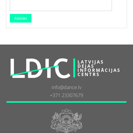
LATVIJAS
DEJAS
INFORMĀCIJAS
CENTRS
info@dance.lv
+371 23307679