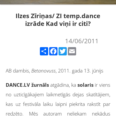
Ilzes Zīriņas/ ZI temp.dance
izrāde Kad viņi ir citi?
14/06/2011
Share
Facebook
Twitter
Email
AB dambis,
Betanovuss
, 2011. gada 13. jūnijs
DANCE.LV žurnāls
atgādina, ka
solaris
ir viens
no uzticīgākajiem laikmetīgās dejas skatītājiem,
kas uz festivāla laiku laipni piekrita rakstīt par
redzēto. Mēs autoram neliekam nekādus