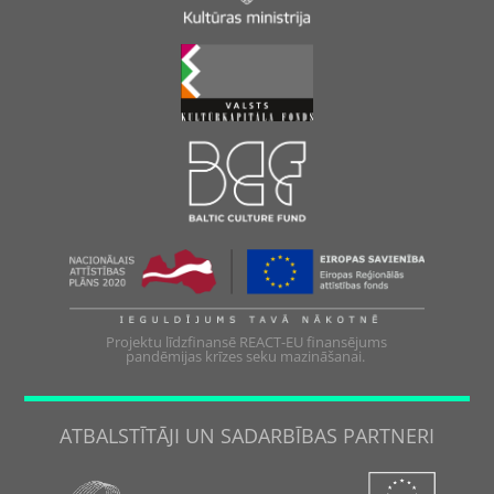
Projektu līdzfinansē REACT-EU finansējums
pandēmijas krīzes seku mazināšanai.
ATBALSTĪTĀJI UN SADARBĪBAS PARTNERI