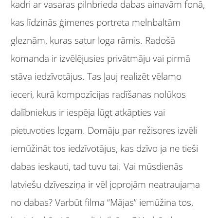
kadri ar vasaras pilnbrieda dabas ainavām fonā,
kas līdzinās ģimenes portreta melnbaltām
gleznām, kuras satur loga rāmis. Radošā
komanda ir izvēlējusies privātmāju vai pirmā
stāva iedzīvotājus. Tas ļauj realizēt vēlamo
ieceri, kurā kompozīcijas radīšanas nolūkos
dalībniekus ir iespēja lūgt atkāpties vai
pietuvoties logam. Domāju par režisores izvēli
iemūžināt tos iedzīvotājus, kas dzīvo ja ne tieši
dabas ieskauti, tad tuvu tai. Vai mūsdienās
latviešu dzīvesziņa ir vēl joprojām neatraujama
no dabas? Varbūt filma “Mājas” iemūžina tos,