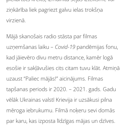
ziņkārība liek pagriezt galvu ielas trokšņa
virzienā.
Mājā skanošais radio stāsta par filmas
uzņemšanas laiku –
Covid-19
pandēmijas fonu,
kad jāievēro divu metru distance, kamēr logā
esošie ir sakļāvušies cits citam tuvu klāt. Atmiņā
uzaust “Paliec mājās!” aicinājums. Filmas
tapšanas periods ir 2020. – 2021. gads. Gadu
vēlāk Ukrainas valstī Krievija ir uzsākusi pilna
mēroga iebrukumu. Filmā noķeru sevi domās
par karu, kas izposta līdzīgas mājas un dzīves.