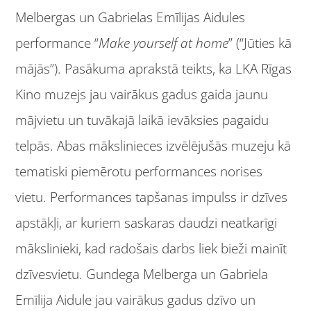
Melbergas un Gabrielas Emīlijas Aidules
performance “
Make yourself at home
” (“Jūties kā
mājās”). Pasākuma aprakstā teikts, ka LKA Rīgas
Kino muzejs jau vairākus gadus gaida jaunu
mājvietu un tuvākajā laikā ievāksies pagaidu
telpās. Abas mākslinieces izvēlējušās muzeju kā
tematiski piemērotu performances norises
vietu. Performances tapšanas impulss ir dzīves
apstākļi, ar kuriem saskaras daudzi neatkarīgi
mākslinieki, kad radošais darbs liek bieži mainīt
dzīvesvietu. Gundega Melberga un Gabriela
Emīlija Aidule jau vairākus gadus dzīvo un