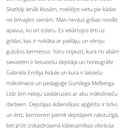
Skatītāji ienāk klusām, meklējot vietu pie kādas
no brīvajām sienām. Man neviļus gribas novilkt
apavus, ko arī izdaru. Es iekārtojos ērti uz
grīdas, kas ir noklāta ar paklāju, un vēroju
guļošos ķermeņus. Varu nojaust, kura no abām
sievietēm ir lietuviešu dejotāja un horeogrāfe
Gabriela Emīlija Aidule un kura ir latviešu
māksliniece un pedagoģe Gundega Melberga.
Līdz šim nebiju saskārusies ar abu mākslinieču
darbiem. Dejotājas ikdienišķais apģērbs ir brīvs
un ērts, ķermenim piemīt dejotājiem raksturīgā,
bet grūti izskaidrojamā klātesamības vibrācija