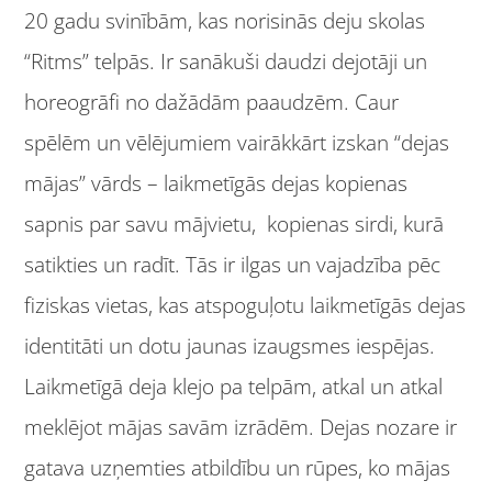
20 gadu svinībām, kas norisinās deju skolas
“Ritms” telpās. Ir sanākuši daudzi dejotāji un
horeogrāfi no dažādām paaudzēm. Caur
spēlēm un vēlējumiem vairākkārt izskan “dejas
mājas” vārds – laikmetīgās dejas kopienas
sapnis par savu mājvietu, kopienas sirdi, kurā
satikties un radīt. Tās ir ilgas un vajadzība pēc
fiziskas vietas, kas atspoguļotu laikmetīgās dejas
identitāti un dotu jaunas izaugsmes iespējas.
Laikmetīgā deja klejo pa telpām, atkal un atkal
meklējot mājas savām izrādēm. Dejas nozare ir
gatava uzņemties atbildību un rūpes, ko mājas