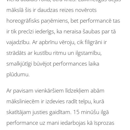
mākslā šis ir daudzas reizes novērots
horeogrāfisks paņēmiens, bet performancē tas
ir tik precīzi iederīgs, ka neraisa šaubas par tā
vajadzību. Ar apbrīnu vēroju, cik filigrāni ir
strādāts ar kustību ritmu un ilgstamību,
smalkjūtīgi būvējot performances laika
plūdumu.
Ar pavisam vienkāršiem līdzekļiem abām
māksliniecēm ir izdevies radīt telpu, kurā
skatītājam justies gaidītam. 15 minūšu ilgā
performance uz mani iedarbojas kā īsprozas