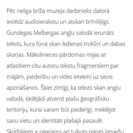
Pēc neilga brīža muzeja darbinieks datorā
ieslēdz audioierakstu un atskan brīnišķīgs
Gundegas Melbergas angļu valodā ierunāts
teksts, kura fonā skan ikdienas trokšņi un dabas
skaņas. Mākslinieces pārdomas mijas ar
atlasītiem citu autoru tekstu fragmentiem par
mājām, piederību un vides ietekmi uz sevis
apzināšanos. Šķiet zīmīgi, ka teksts skan angļu
valodā, tādējādi atverot plašu ģeogrāfisku
teritoriju, kurai varam būt piederīgi, meklējot
savu vietu un identitāti plašajā pasaulē.
Skatītājiem ir pieejams arī tulkots teksts latviešu