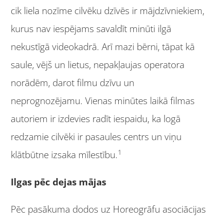
cik liela nozīme cilvēku dzīvēs ir mājdzīvniekiem,
kurus nav iespējams savaldīt minūti ilgā
nekustīgā videokadrā. Arī mazi bērni, tāpat kā
saule, vējš un lietus, nepakļaujas operatora
norādēm, darot filmu dzīvu un
neprognozējamu. Vienas minūtes laikā filmas
autoriem ir izdevies radīt iespaidu, ka logā
redzamie cilvēki ir pasaules centrs un viņu
1
klātbūtne izsaka mīlestību.
Ilgas pēc dejas mājas
Pēc pasākuma dodos uz Horeogrāfu asociācijas