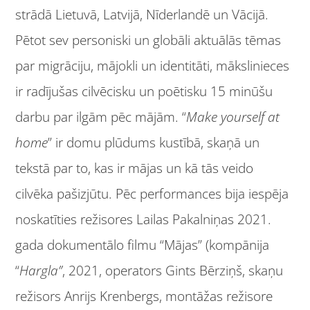
strādā Lietuvā, Latvijā, Nīderlandē un Vācijā.
Pētot sev personiski un globāli aktuālās tēmas
par migrāciju, mājokli un identitāti, mākslinieces
ir radījušas cilvēcisku un poētisku 15 minūšu
darbu par ilgām pēc mājām. “
Make yourself at
home
” ir domu plūdums kustībā, skaņā un
tekstā par to, kas ir mājas un kā tās veido
cilvēka pašizjūtu. Pēc performances bija iespēja
noskatīties režisores Lailas Pakalniņas 2021.
gada dokumentālo filmu “Mājas” (kompānija
“
Hargla”
, 2021, operators Gints Bērziņš, skaņu
režisors Anrijs Krenbergs, montāžas režisore