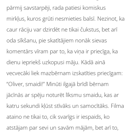
pārmij savstarpēji, rada patiesi komiskus
mirkļus, kuros grūti nesmieties balsī. Nezinot, ka
caur rāciju var dzirdēt ne tikai čukstus, bet arī
oda sīkšanu, pie skatītājiem nonāk sievas
komentārs vīram par to, ka viņa ir priecīga, ka
dienu iepriekš uzkopusi māju. Kādā ainā
vecvecāki liek mazbērnam izskatīties priecīgam:
“Oliver, smaidi!” Minūti ilgajā brīdī bērnam
jācīnās ar spēju noturēt līksmu smaidu, kas ar
katru sekundi kļūst stīvāks un samocītāks. Filma
ataino ne tikai to, cik svarīgs ir iespaids, ko
atstājam par sevi un savām mājām, bet arī to,