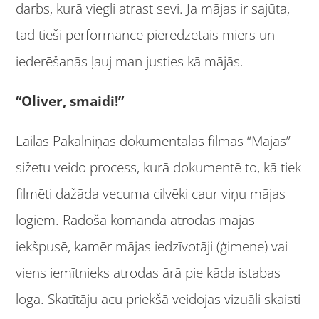
darbs, kurā viegli atrast sevi. Ja mājas ir sajūta,
tad tieši performancē pieredzētais miers un
iederēšanās ļauj man justies kā mājās.
“Oliver, smaidi!”
Lailas Pakalniņas dokumentālās filmas “Mājas”
sižetu veido process, kurā dokumentē to, kā tiek
filmēti dažāda vecuma cilvēki caur viņu mājas
logiem. Radošā komanda atrodas mājas
iekšpusē, kamēr mājas iedzīvotāji (ģimene) vai
viens iemītnieks atrodas ārā pie kāda istabas
loga. Skatītāju acu priekšā veidojas vizuāli skaisti