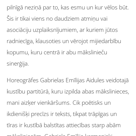
pilnīgā neziņā par to, kas esmu un kur vēlos būt.
Šis ir tikai viens no daudziem atmiņu vai
asociāciju uzplaiksnījumiem, ar kuriem jūtos
radniecīga, klausoties un vērojot mijiedarbību
kopumu, kuru centrā ir abu mākslinieču
sinerģija.
Horeogrāfes Gabrielas Emīlijas Aidules veidotajā
kustību partitūrā, kuru izpilda abas mākslinieces,
mani aizķer vienkāršums. Cik poētisks un
ikdienišķi precīzs ir teksts, tikpat trāpīgas un
tīras ir kustībā balstītas attiecības starp abām