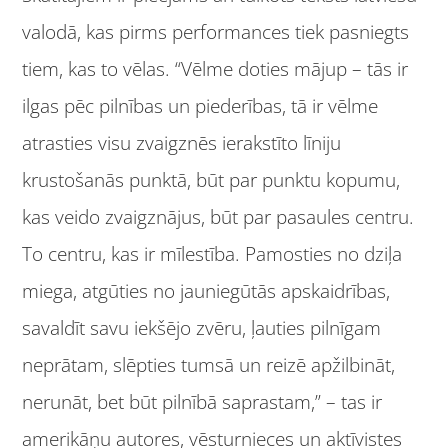
valodā, kas pirms performances tiek pasniegts
tiem, kas to vēlas. “Vēlme doties mājup – tās ir
ilgas pēc pilnības un piederības, tā ir vēlme
atrasties visu zvaigznēs ierakstīto līniju
krustošanās punktā, būt par punktu kopumu,
kas veido zvaigznājus, būt par pasaules centru.
To centru, kas ir mīlestība. Pamosties no dziļa
miega, atgūties no jauniegūtās apskaidrības,
savaldīt savu iekšējo zvēru, ļauties pilnīgam
neprātam, slēpties tumsā un reizē apžilbināt,
nerunāt, bet būt pilnībā saprastam,” – tas ir
amerikāņu autores, vēsturnieces un aktīvistes