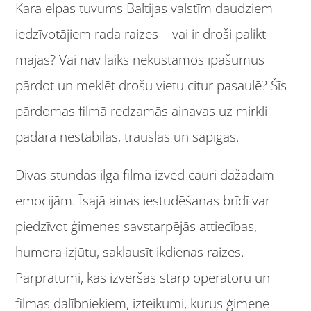
Kara elpas tuvums Baltijas valstīm daudziem
iedzīvotājiem rada raizes – vai ir droši palikt
mājās? Vai nav laiks nekustamos īpašumus
pārdot un meklēt drošu vietu citur pasaulē? Šīs
pārdomas filmā redzamās ainavas uz mirkli
padara nestabilas, trauslas un sāpīgas.
Divas stundas ilgā filma izved cauri dažādām
emocijām. Īsajā ainas iestudēšanas brīdī var
piedzīvot ģimenes savstarpējās attiecības,
humora izjūtu, saklausīt ikdienas raizes.
Pārpratumi, kas izvēršas starp operatoru un
filmas dalībniekiem, izteikumi, kurus ģimene