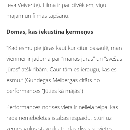
Ieva Veiverite). Filma ir par cilvēkiem, viņu
mājām un filmas tapšanu.
Domas, kas iekustina ķermeņus
“Kad esmu pie jūras kaut kur citur pasaulē, man
vienmēr ir jādomā par “manas jūras” un “svešas
jūras” atšķirībām. Caur tām es ieraugu, kas es
esmu.” (Gundegas Melbergas citāts no
performances “Jūties kā mājās”)
Performances norises vieta ir neliela telpa, kas
rada nemēbelētas istabas iespaidu. Stūrī uz
zemes guļus stāvoklī atrodas divas sievietes.