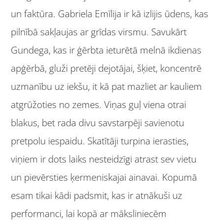
un faktūra. Gabriela Emīlija ir kā izlijis ūdens, kas
pilnībā sakļaujas ar grīdas virsmu. Savukārt
Gundega, kas ir ģērbta ieturētā melnā ikdienas
apģērbā, gluži pretēji dejotājai, šķiet, koncentrē
uzmanību uz iekšu, it kā pat mazliet ar kauliem
atgrūžoties no zemes. Viņas guļ viena otrai
blakus, bet rada divu savstarpēji savienotu
pretpolu iespaidu. Skatītāji turpina ierasties,
viņiem ir dots laiks nesteidzīgi atrast sev vietu
un pievērsties ķermeniskajai ainavai. Kopumā
esam tikai kādi padsmit, kas ir atnākuši uz
performanci, lai kopā ar māksliniecēm