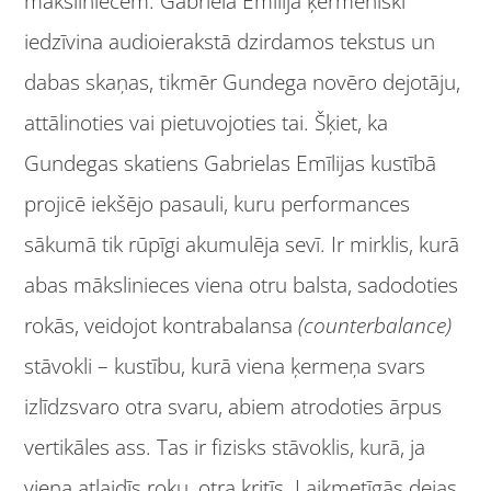
māksliniecēm. Gabriela Emīlija ķermeniski
iedzīvina audioierakstā dzirdamos tekstus un
dabas skaņas, tikmēr Gundega novēro dejotāju,
attālinoties vai pietuvojoties tai. Šķiet, ka
Gundegas skatiens Gabrielas Emīlijas kustībā
projicē iekšējo pasauli, kuru performances
sākumā tik rūpīgi akumulēja sevī. Ir mirklis, kurā
abas mākslinieces viena otru balsta, sadodoties
rokās, veidojot kontrabalansa
(counterbalance)
stāvokli – kustību, kurā viena ķermeņa svars
izlīdzsvaro otra svaru, abiem atrodoties ārpus
vertikāles ass. Tas ir fizisks stāvoklis, kurā, ja
viena atlaidīs roku, otra kritīs. Laikmetīgās dejas