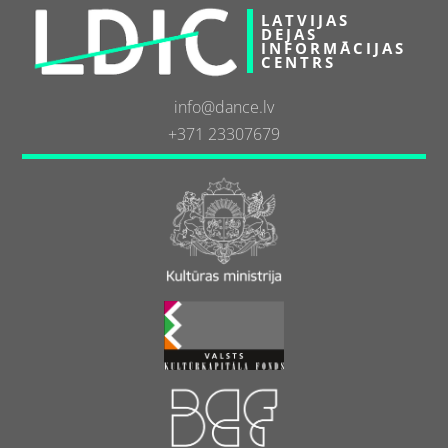
LATVIJAS
DEJAS
INFORMĀCIJAS
CENTRS
info@dance.lv
+371 23307679