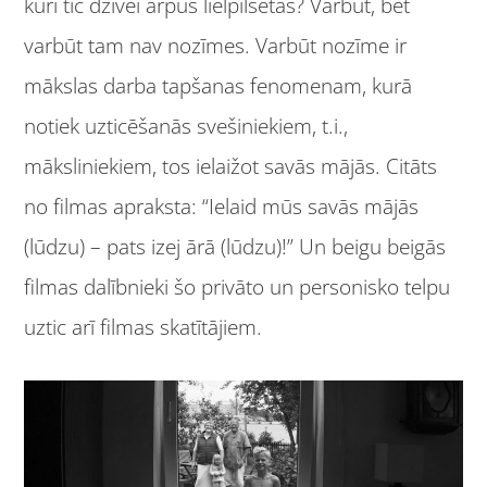
kuri tic dzīvei ārpus lielpilsētas? Varbūt, bet
varbūt tam nav nozīmes. Varbūt nozīme ir
mākslas darba tapšanas fenomenam, kurā
notiek uzticēšanās svešiniekiem, t.i.,
māksliniekiem, tos ielaižot savās mājās. Citāts
no filmas apraksta: “Ielaid mūs savās mājās
(lūdzu) – pats izej ārā (lūdzu)!” Un beigu beigās
filmas dalībnieki šo privāto un personisko telpu
uztic arī filmas skatītājiem.