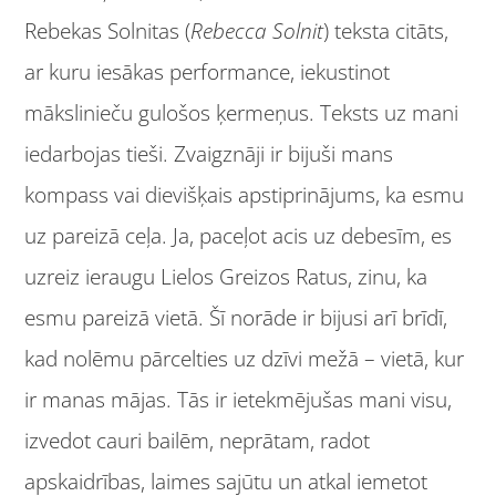
Rebekas Solnitas (
Rebecca Solnit
) teksta citāts,
ar kuru iesākas performance, iekustinot
mākslinieču gulošos ķermeņus. Teksts uz mani
iedarbojas tieši. Zvaigznāji ir bijuši mans
kompass vai dievišķais apstiprinājums, ka esmu
uz pareizā ceļa. Ja, paceļot acis uz debesīm, es
uzreiz ieraugu Lielos Greizos Ratus, zinu, ka
esmu pareizā vietā. Šī norāde ir bijusi arī brīdī,
kad nolēmu pārcelties uz dzīvi mežā – vietā, kur
ir manas mājas. Tās ir ietekmējušas mani visu,
izvedot cauri bailēm, neprātam, radot
apskaidrības, laimes sajūtu un atkal iemetot