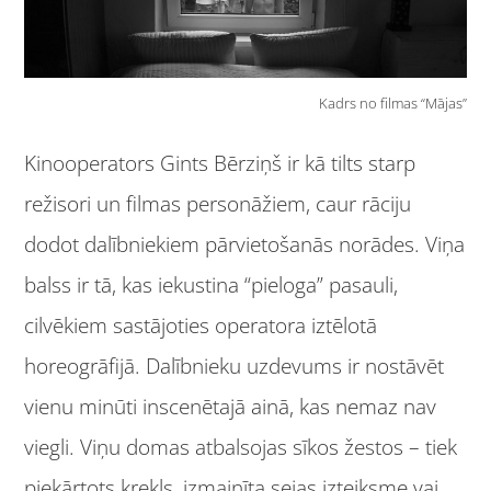
Kadrs no filmas “Mājas”
Kinooperators Gints Bērziņš ir kā tilts starp
režisori un filmas personāžiem, caur rāciju
dodot dalībniekiem pārvietošanās norādes. Viņa
balss ir tā, kas iekustina “pieloga” pasauli,
cilvēkiem sastājoties operatora iztēlotā
horeogrāfijā. Dalībnieku uzdevums ir nostāvēt
vienu minūti inscenētajā ainā, kas nemaz nav
viegli. Viņu domas atbalsojas sīkos žestos – tiek
piekārtots krekls, izmainīta sejas izteiksme vai