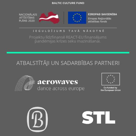
Projektu līdzfinansē REACT-EU finansējums
pandēmijas krīzes seku mazināšanai.
ATBALSTĪTĀJI UN SADARBĪBAS PARTNERI