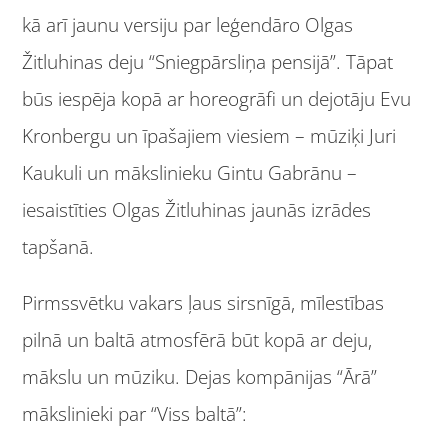
kā arī jaunu versiju par leģendāro Olgas
Žitluhinas deju “Sniegpārsliņa pensijā”. Tāpat
būs iespēja kopā ar horeogrāfi un dejotāju Evu
Kronbergu un īpašajiem viesiem – mūziķi Juri
Kaukuli un mākslinieku Gintu Gabrānu –
iesaistīties Olgas Žitluhinas jaunās izrādes
tapšanā.
Pirmssvētku vakars ļaus sirsnīgā, mīlestības
pilnā un baltā atmosfērā būt kopā ar deju,
mākslu un mūziku. Dejas kompānijas “Ārā”
mākslinieki par “Viss baltā”: