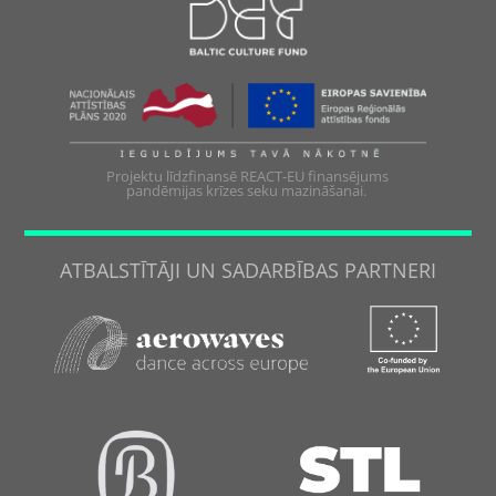
Projektu līdzfinansē REACT-EU finansējums
pandēmijas krīzes seku mazināšanai.
ATBALSTĪTĀJI UN SADARBĪBAS PARTNERI