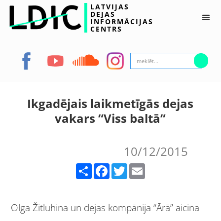
LATVIJAS
DEJAS
INFORMĀCIJAS
CENTRS
Ikgadējais laikmetīgās dejas
vakars “Viss baltā”
10/12/2015
Share
Facebook
Twitter
Email
Olga Žitluhina un dejas kompānija “Ārā” aicina