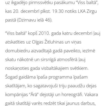
uz ikgadējo pirmssvētku pasākumu “Viss baltā”,
kas 20. decembrī plkst. 19.30 notiks LKA Zirgu
pastā (Dzirnavu ielā 46).
“Viss baltā” kopš 2010. gada katru decembri ļauj
atskatīties uz Olgas Žitluhinas un viņas
domubiedru aizvadītajā gadā paveikto, iezīmē
skatu nākotnē un sirsnīgā atmosfērā ļauj
noskaņoties gada visbaltākajiem svētkiem.
Šogad gaidāma īpaša programma īpašam
skatītājam, ko sagatavojuši triju paaudžu dejas
kompānijas “Ārā” dejotāji un horeogrāfi. Vakara
gaitā skatītāji varēs redzēt tikai jaunus darbus,