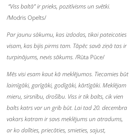
“Viss baltā” ir prieks, pozitīvisms un svētki.
/Modris Opelts/
Par jaunu sākumu, kas izdodas, tikai pateicoties
visam, kas bijis pirms tam. Tāpēc savā ziņā tas ir
turpinājums, nevis sākums.
/Rūta Pūce/
Mēs visi esam kaut kā meklējumos. Tiecamies būt
laimīgāki, garīgāki, godīgāki, kārtīgāki. Meklējam
mieru, sirsnību, drošību. Viss ir tik balts, cik vien
balts katrs var un grib būt. Lai tad 20. decembra
vakars katram ir savs meklējums un atradums,
ar ko dalīties, priecāties, smieties, sajust,