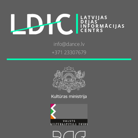
LATVIJAS
DEJAS
INFORMĀCIJAS
CENTRS
info@dance.lv
+371 23307679