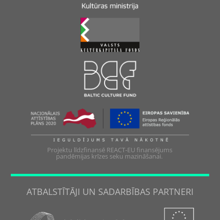
Projektu līdzfinansē REACT-EU finansējums
pandēmijas krīzes seku mazināšanai.
ATBALSTĪTĀJI UN SADARBĪBAS PARTNERI