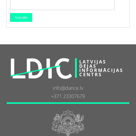
LATVIJAS
DEJAS
INFORMĀCIJAS
CENTRS
info@dance.lv
+371 23307679