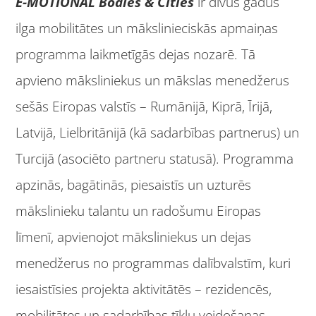
E-MOTIONAL Bodies & Cities
ir divus gadus
ilga mobilitātes un mākslinieciskās apmaiņas
programma laikmetīgās dejas nozarē. Tā
apvieno māksliniekus un mākslas menedžerus
sešās Eiropas valstīs – Rumānijā, Kiprā, Īrijā,
Latvijā, Lielbritānijā (kā sadarbības partnerus) un
Turcijā (asociēto partneru statusā). Programma
apzinās, bagātinās, piesaistīs un uzturēs
mākslinieku talantu un radošumu Eiropas
līmenī, apvienojot māksliniekus un dejas
menedžerus no programmas dalībvalstīm, kuri
iesaistīsies projekta aktivitātēs – rezidencēs,
mobilitātes un sadarbības tīklu veidošanas