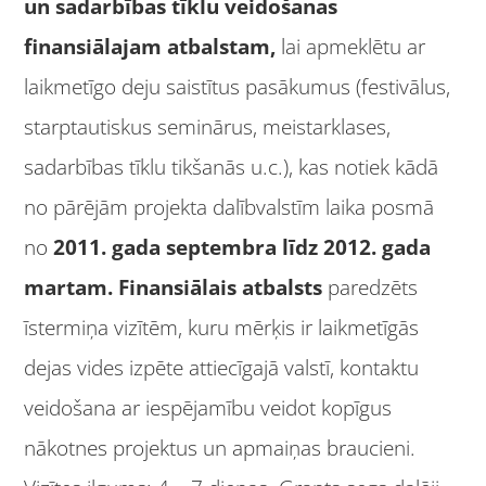
un sadarbības tīklu veidošanas
finansiālajam atbalstam,
lai apmeklētu ar
laikmetīgo deju saistītus pasākumus (festivālus,
starptautiskus seminārus, meistarklases,
sadarbības tīklu tikšanās u.c.), kas notiek kādā
no pārējām projekta dalībvalstīm laika posmā
no
2011. gada septembra līdz 2012. gada
martam. Finansiālais atbalsts
paredzēts
īstermiņa vizītēm, kuru mērķis ir laikmetīgās
dejas vides izpēte attiecīgajā valstī, kontaktu
veidošana ar iespējamību veidot kopīgus
nākotnes projektus un apmaiņas braucieni.