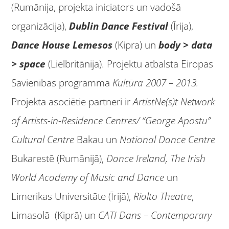
(Rumānija, projekta iniciators un vadošā
organizācija),
Dublin Dance Festival
(Īrija),
Dance House Lemesos
(Kipra) un
body > data
> space
(Lielbritānija). Projektu atbalsta Eiropas
Savienības programma
Kultūra 2007 – 2013.
Projekta asociētie partneri ir
ArtistNe(s)t Network
of Artists-in-Residence Centres/ “George Apostu”
Cultural Centre
Bakau un
National Dance Centre
Bukarestē (Rumānijā),
Dance
Ireland, The Irish
World Academy of Music and Dance
un
Limerikas Universitāte (Īrijā),
Rialto Theatre
,
Limasolā (Kiprā) un
CATI Dans – Contemporary