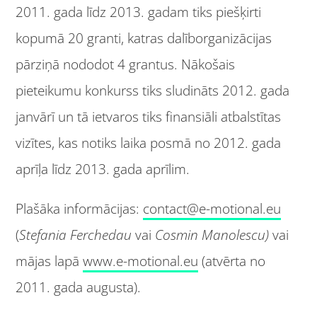
2011. gada līdz 2013. gadam tiks piešķirti
kopumā 20 granti, katras dalīborganizācijas
pārziņā nododot 4 grantus. Nākošais
pieteikumu konkurss tiks sludināts 2012. gada
janvārī un tā ietvaros tiks finansiāli atbalstītas
vizītes, kas notiks laika posmā no 2012. gada
aprīļa līdz 2013. gada aprīlim.
Plašāka informācijas:
contact@e-motional.eu
(
Stefania Ferchedau
vai
Cosmin Manolescu)
vai
mājas lapā
www.e-motional.eu
(atvērta no
2011. gada augusta).