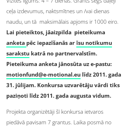
Vizītes ilgums: 4 – 7 dienas. Grants segs daļēji
ceļa izdevumus, naktsmītnes un /vai dienas
naudu, un tā maksimālais apjoms ir 1000 eiro.
Lai pieteiktos, jāaizpilda pieteikuma
anketa
pēc iepazīšanās ar
īsu notikumu
sarakstu
katrā no partnervalstīm.
Pieteikuma anketa jānosūta uz e-pastu:
motionfund@e-motional.eu
līdz 2011. gada
31. jūlijam. Konkursa uzvarētāju vārdi tiks
paziņoti līdz 2011. gada augusta vidum.
Projekta organizētāji šī konkursa ietvaros
piedāvā pavisam 7 grantus. Laika posmā no