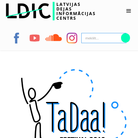
LATVIJAS
DEJAS
INFORMĀCIJAS
CENTRS