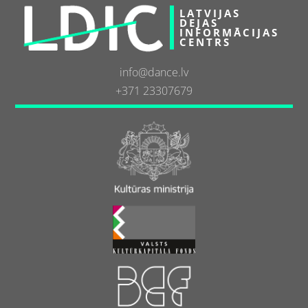
LATVIJAS
DEJAS
INFORMĀCIJAS
CENTRS
info@dance.lv
+371 23307679