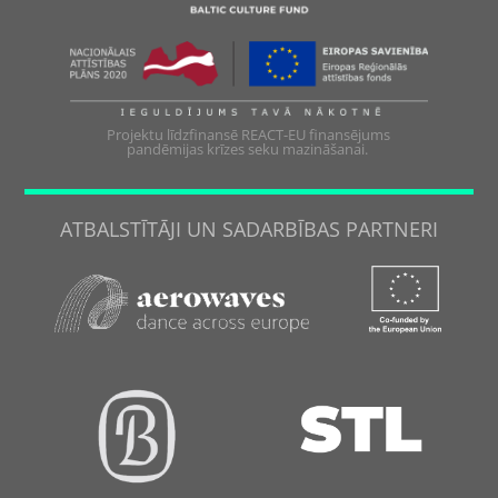
Projektu līdzfinansē REACT-EU finansējums
pandēmijas krīzes seku mazināšanai.
ATBALSTĪTĀJI UN SADARBĪBAS PARTNERI