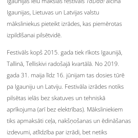
Igaunijas ielu mākslas festivāls
TaDaa!
aicina
Igaunijas, Lietuvas un Latvijas valstu
māksliniekus pieteikt izrādes, kas piemērotas
izpildīšanai pilsētvidē.
Festivāls kopš 2015. gada tiek rīkots Igaunijā,
Tallinā, Telliskivi radošajā kvartālā. No 2019.
gada 31. maija līdz 16. jūnijam tas dosies tūrē
pa Igauniju un Latviju. Festivāla izrādes notiks
pilsētas ielās bez skatuves un tehniskā
aprīkojuma (arī bez elektrības). Māksliniekiem
tiks apmaksāti ceļa, nakšņošanas un ēdināšanas
izdevumi, atlīdzība par izrādi, bet netiks