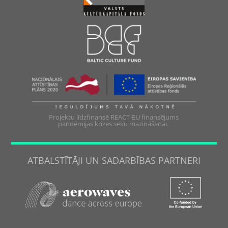
Projektu līdzfinansē REACT-EU finansējums
pandēmijas krīzes seku mazināšanai.
ATBALSTĪTĀJI UN SADARBĪBAS PARTNERI