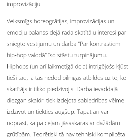
improvizāciju.
Veiksmīgs horeogrāfijas, improvizācijas un
emociju balanss dejā rada skatītāju interesi par
sniegto vēstījumu un darba “Par kontrastiem
hip-hop valodā” īso stāstu turpinājumu.
Hiphops (un arī laikmetīgā deja) intriģējošs kļūst
tieši tad, ja tas nedod pilnīgas atbildes uz to, ko
skatītājs ir tikko piedzīvojis. Darba ievaddaļā
diezgan skaidri tiek izdejota sabiedrības vēlme
izdzīvot un tiekties augšup. Tāpat arī var
noprast, ka pa ceļam jāsaskaras ar dažādām
grūtībām. Teorētiski tā nav tehniski komplicēta