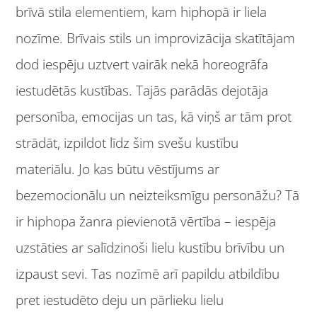
brīvā stila elementiem, kam hiphopā ir liela
nozīme. Brīvais stils un improvizācija skatītājam
dod iespēju uztvert vairāk nekā horeogrāfa
iestudētās kustības. Tajās parādās dejotāja
personība, emocijas un tas, kā viņš ar tām prot
strādāt, izpildot līdz šim svešu kustību
materiālu. Jo kas būtu vēstījums ar
bezemocionālu un neizteiksmīgu personāžu? Tā
ir hiphopa žanra pievienotā vērtība – iespēja
uzstāties ar salīdzinoši lielu kustību brīvību un
izpaust sevi. Tas nozīmē arī papildu atbildību
pret iestudēto deju un pārlieku lielu