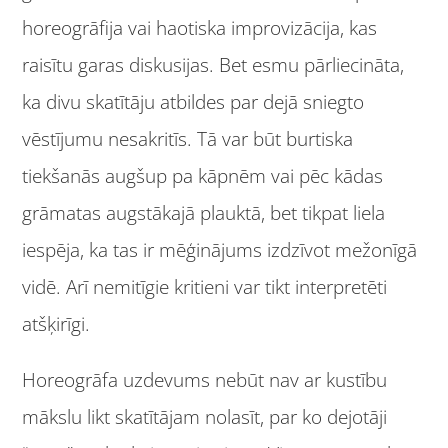
horeogrāfija vai haotiska improvizācija, kas
raisītu garas diskusijas. Bet esmu pārliecināta,
ka divu skatītāju atbildes par dejā sniegto
vēstījumu nesakritīs. Tā var būt burtiska
tiekšanās augšup pa kāpnēm vai pēc kādas
grāmatas augstākajā plauktā, bet tikpat liela
iespēja, ka tas ir mēģinājums izdzīvot mežonīgā
vidē. Arī nemitīgie kritieni var tikt interpretēti
atšķirīgi.
Horeogrāfa uzdevums nebūt nav ar kustību
mākslu likt skatītājam nolasīt, par ko dejotāji