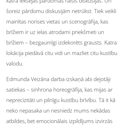
katra iekšējās pārdomas raisīs diskusijas. Un
šoreiz pārdomu diskusijām netrūkst. Tiek veikli
mainītas norises vietas un scenogrāfija, kas
brīžiem ir uz ielas atrodami priekšmeti un
brīžiem – bezgaumīgi izdekorēts grausts. Katra
lokācija piedāvā citu vidi un mazliet citu kustību
valodu.
Edmunda Veizāna darba izskaņā abi dejotāji
satiekas – sinhrona horeogrāfija, kas mijas ar
neprecizitāti un pilnīgu kustību brīvību. Tā it kā
neko nepasaka un nesniedz mums nekādas
atbildes, bet emocionālais izpildījums izvirzās