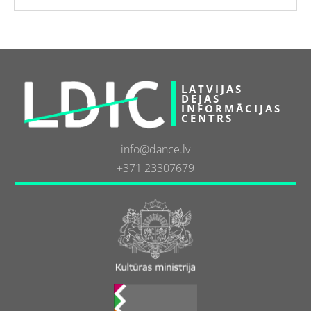
LATVIJAS
DEJAS
INFORMĀCIJAS
CENTRS
info@dance.lv
+371 23307679