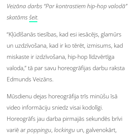
Veizāna darbs “Par kontrastiem hip-hop valodā”
skatāms
šeit
.
“Kļūdīšanās tiesības, kad esi iesācējs, glamūrs
un uzdzīvošana, kad ir ko tērēt, izmisums, kad
miskaste ir izdzīvošana, hip-hop līdzvērtīga
valoda,” tā par savu horeogrāfijas darbu raksta
Edmunds Veizāns.
Mūsdienu dejas horeogrāfija trīs minūšu īsā
video informāciju sniedz visai kodolīgi.
Horeogrāfs jau darba pirmajās sekundēs brīvi
variē ar
poppingu
,
lockingu
un, galvenokārt,