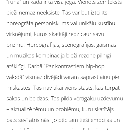
“runā” un kāda ir tā visa jēga. Vienots zemteksts
bieži nemaz neeksistē. Tas var būt izteikts
horeogrāfa personiskums vai unikālu kustību
virknējumi, kurus skatītāji redz caur savu
prizmu. Horeogrāfijas, scenogrāfijas, gaismas
un mūzikas kombinācija bieži rezonē pilnīgi
atšķirīgi. Darbā “Par kontrastiem hip-hop
valodā” vismaz divējādi varam saprast ainu pie
miskastes. Tas nav tikai viens stāsts, kas turpat
sākas un beidzas. Tas pilda vērtīgāku uzdevumu
– aktualizē tēmu un problēmu, kuru skatītājs
pats sevī atrisinās. Jo pēc tam tieši emocijas un