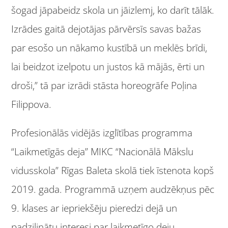
šogad jāpabeidz skola un jāizlemj, ko darīt tālāk.
Izrādes gaitā dejotājas pārvērsīs savas bažas
par esošo un nākamo kustībā un meklēs brīdi,
lai beidzot izelpotu un justos kā mājās, ērti un
droši,” tā par izrādi stāsta horeogrāfe Poļina
Filippova.
Profesionālās vidējās izglītības programma
“Laikmetīgās deja” MIKC “Nacionālā Mākslu
vidusskola” Rīgas Baleta skolā tiek īstenota kopš
2019. gada. Programmā uzņem audzēkņus pēc
9. klases ar iepriekšēju pieredzi dejā un
padziļinātu interesi par laikmetīgo deju.