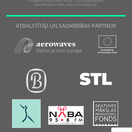
Projektu līdzfinansē REACT-EU finansējums
pandēmijas krīzes seku mazināšanai.
ATBALSTĪTĀJI UN SADARBĪBAS PARTNERI