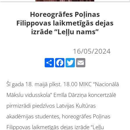
Horeogrāfes Poļinas
Filippovas laikmetīgās dejas
izrāde “Leļļu nams”
16/05/2024
Share
Facebook
Twitter
Email
Šī gada 18. maijā plkst. 18.00 MIKC “Nacionālā
Mākslu vidusskola” Emīla Dārziņa koncertzālē
pirmizrādi piedzīvos Latvijas Kultūras
akadēmijas studentes, horeogrāfes Poļinas
Filippovas laikmetīgās dejas izrāde “Leļļu