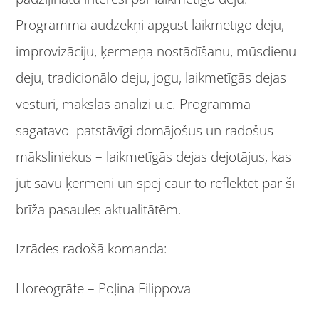
Programmā audzēkņi apgūst laikmetīgo deju,
improvizāciju, ķermeņa nostādīšanu, mūsdienu
deju, tradicionālo deju, jogu, laikmetīgās dejas
vēsturi, mākslas analīzi u.c. Programma
sagatavo patstāvīgi domājošus un radošus
māksliniekus – laikmetīgās dejas dejotājus, kas
jūt savu ķermeni un spēj caur to reflektēt par šī
brīža pasaules aktualitātēm.
Izrādes radošā komanda:
Horeogrāfe – Poļina Filippova