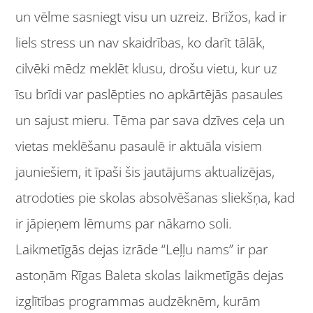
un vēlme sasniegt visu un uzreiz. Brīžos, kad ir
liels stress un nav skaidrības, ko darīt tālāk,
cilvēki mēdz meklēt klusu, drošu vietu, kur uz
īsu brīdi var paslēpties no apkārtējās pasaules
un sajust mieru. Tēma par sava dzīves ceļa un
vietas meklēšanu pasaulē ir aktuāla visiem
jauniešiem, it īpaši šis jautājums aktualizējas,
atrodoties pie skolas absolvēšanas sliekšņa, kad
ir jāpieņem lēmums par nākamo soli.
Laikmetīgās dejas izrāde “Leļļu nams” ir par
astoņām Rīgas Baleta skolas laikmetīgās dejas
izglītības programmas audzēknēm, kurām