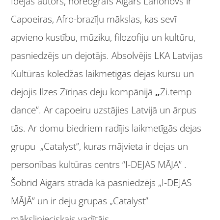
Idejas autors, horeogrāfs Aigars Larionovs ir
Capoeiras, Afro-brazīļu mākslas, kas sevī
apvieno kustību, mūziku, filozofiju un kultūru,
pasniedzējs un dejotājs. Absolvējis LKA Latvijas
Kultūras koledžas laikmetīgās dejas kursu un
dejojis Ilzes Zīriņas deju kompānijā
„
Zi.temp
dance”. Ar capoeiru uzstājies Latvijā un ārpus
tās. Ar domu biedriem radījis laikmetīgās dejas
grupu „Catalyst”, kuras mājvieta ir dejas un
personības kultūras centrs “I-DEJAS MĀJA” .
Šobrīd Aigars strādā kā pasniedzējs „I-DEJAS
MĀJĀ” un ir deju grupas „Catalyst”
mākslinieciskais vadītājs.