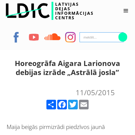
LATVIJAS
DEJAS
INFORMĀCIJAS
CENTRS
Horeogrāfa Aigara Larionova
debijas izrāde „Astrālā josla”
11/05/2015
Share
Facebook
Twitter
Email
Maija beigās pirmizrādi piedzīvos jaunā