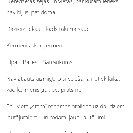
Neredzētas sejas un vietas, par kurām ieriekš
nav bijusi pat doma.
Dažreiz liekas – kāds tālumā sauc.
Ķermenis skar ķermeni.
Elpa… Bailes… Satraukums
Nav atļauts aizmigt, jo šī ceļošana notiek laikā,
kad ķermenis guļ, bet prāts nē
Te –vietā „starp” rodamas atbildes uz daudziem
jautājumiem…un rodami jauni jautājumi.