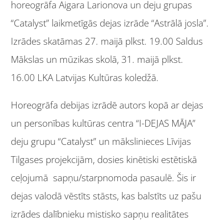
horeogrāfa Aigara Larionova un deju grupas
“Catalyst” laikmetīgās dejas izrāde “Astrālā josla”.
Izrādes skatāmas 27. maijā plkst. 19.00 Saldus
Mākslas un mūzikas skolā, 31. maijā plkst.
16.00 LKA Latvijas Kultūras koledžā.
Horeogrāfa debijas izrādē autors kopā ar dejas
un personības kultūras centra “I-DEJAS MĀJA”
deju grupu “Catalyst” un mākslinieces Līvijas
Tilgases projekcijām, dosies kinētiski estētiskā
ceļojumā sapņu/starpnomoda pasaulē. Šis ir
dejas valodā vēstīts stāsts, kas balstīts uz pašu
izrādes dalībnieku mistisko sapņu realitātes