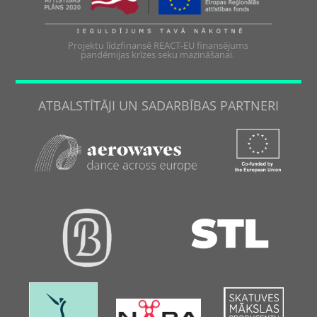
Projektu līdzfinansē REACT-EU finansējums
pandēmijas krīzes seku mazināšanai.
ATBALSTĪTĀJI UN SADARBĪBAS PARTNERI