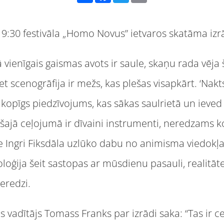
 19:30 festivāla „Homo Novus” ietvaros skatāma izrā
rā vienīgais gaismas avots ir saule, skaņu rada vēj
t scenogrāfija ir mežs, kas plešas visapkārt. ‘Nakts
n kopīgs piedzīvojums, kas sākas saulrietā un ieved
ajā ceļojumā ir dīvaini instrumenti, neredzams ko
Ingri Fiksdāla uzlūko dabu no animisma viedokļa,
oloģija šeit sastopas ar mūsdienu pasauli, realitā
eredzi.
s vadītājs Tomass Franks par izrādi saka: “Tas ir 