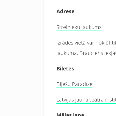
Adrese
Strēlnieku laukums
Izrādes vietā var nokļūt t
laukuma. Brauciens iekļau
Biļetes
Biļešu Paradīze
Latvijas Jaunā teātra insti
Mājas lapa