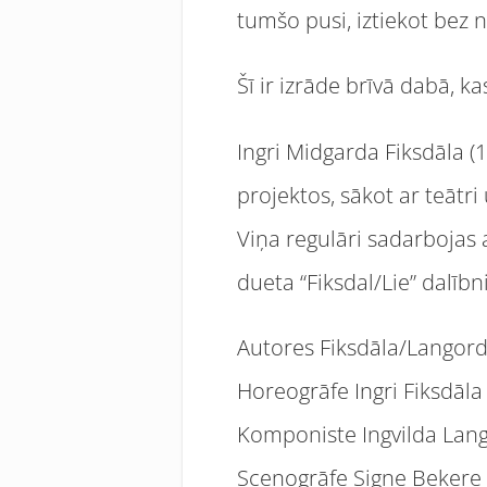
tumšo pusi, iztiekot bez 
Šī ir izrāde brīvā dabā, 
Ingri Midgarda Fiksdāla (
projektos, sākot ar teātr
Viņa regulāri sadarbojas 
dueta “Fiksdal/Lie” dalīb
Autores Fiksdāla/Langor
Horeogrāfe Ingri Fiksdāla
Komponiste Ingvilda Lan
Scenogrāfe Signe Bekere