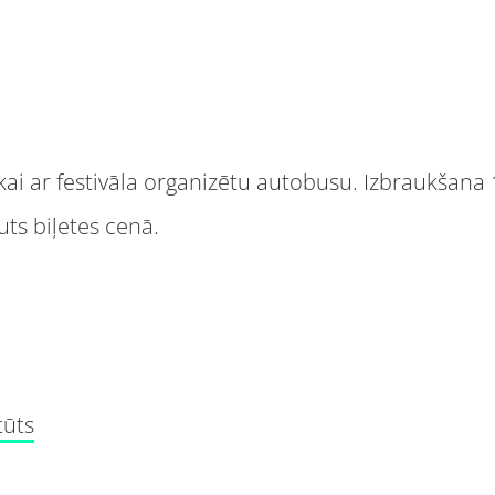
ikai ar festivāla organizētu autobusu. Izbraukšana
ts biļetes cenā.
tūts