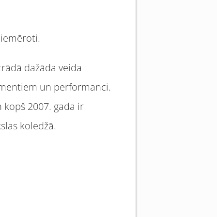
piemēroti.
strādā dažāda veida
rimentiem un performanci.
 kopš 2007. gada ir
kslas koledžā.