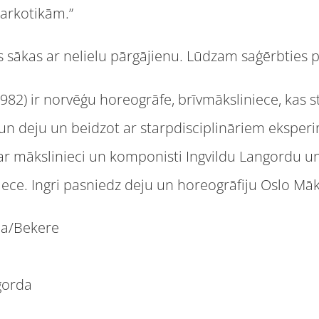
narkotikām.”
kas sākas ar nelielu pārgājienu. Lūdzam saģērbties 
1982) ir norvēģu horeogrāfe, brīvmāksliniece, kas 
i un deju un beidzot ar starpdisciplināriem ekspe
ar mākslinieci un komponisti Ingvildu Langordu un
niece. Ingri pasniedz deju un horeogrāfiju Oslo Mā
da/Bekere
gorda