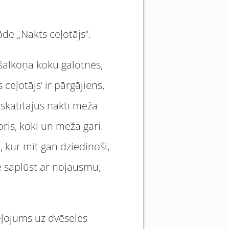
de „Nakts ceļotājs”.
a šalkoņa koku galotnēs,
 ceļotājs’ ir pārgājiens,
 skatītājus naktī meža
ris, koki un meža gari.
 kur mīt gan dziedinoši,
te saplūst ar nojausmu,
ceļojums uz dvēseles