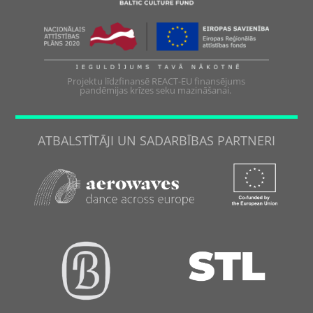
Projektu līdzfinansē REACT-EU finansējums
pandēmijas krīzes seku mazināšanai.
ATBALSTĪTĀJI UN SADARBĪBAS PARTNERI