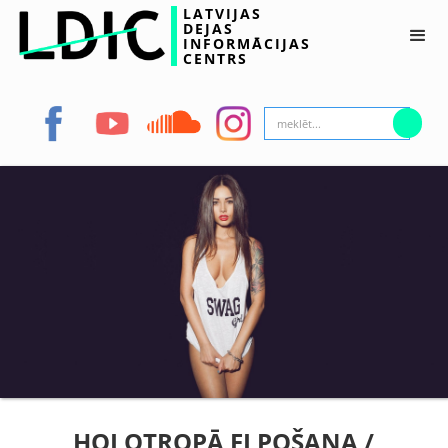
LATVIJAS
DEJAS
INFORMĀCIJAS
CENTRS
HOLOTROPĀ ELPOŠANA /