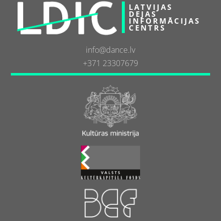
LATVIJAS
DEJAS
INFORMĀCIJAS
CENTRS
info@dance.lv
+371 23307679