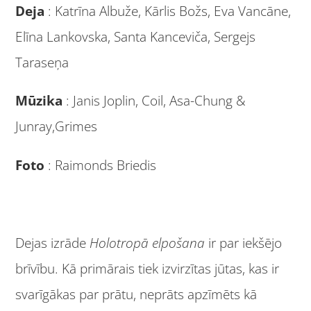
Deja
: Katrīna Albuže, Kārlis Božs, Eva Vancāne,
Elīna Lankovska, Santa Kanceviča, Sergejs
Taraseņa
Mūzika
: Janis Joplin, Coil, Asa-Chung &
Junray,Grimes
Foto
: Raimonds Briedis
Dejas izrāde
Holotropā elpošana
ir par iekšējo
brīvību. Kā primārais tiek izvirzītas jūtas, kas ir
svarīgākas par prātu, neprāts apzīmēts kā