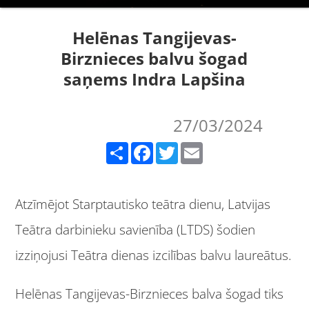
Helēnas Tangijevas-
Birznieces balvu šogad
saņems Indra Lapšina
27/03/2024
Share
Facebook
Twitter
Email
Atzīmējot Starptautisko teātra dienu, Latvijas
Teātra darbinieku savienība (LTDS) šodien
izziņojusi Teātra dienas izcilības balvu laureātus.
Helēnas Tangijevas-Birznieces balva šogad tiks