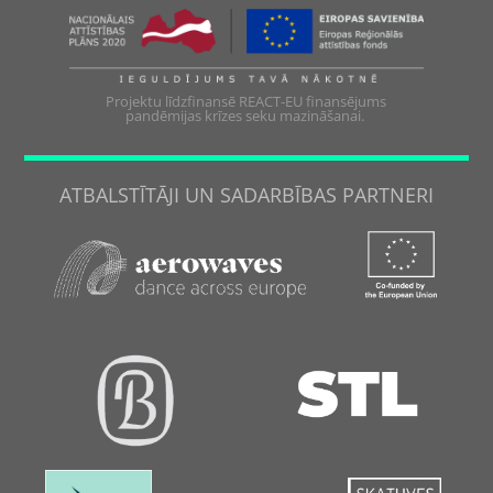
Projektu līdzfinansē REACT-EU finansējums
pandēmijas krīzes seku mazināšanai.
ATBALSTĪTĀJI UN SADARBĪBAS PARTNERI