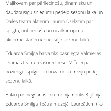
Maļikovam par pārliecinošu, dinamisku un
daudzpusīgu sniegumu pēdējo sezonu laikā un
Dailes teātra aktierim Laurim Dzelzītim par
spilgtu, nobriedušu un neatkārtojamu
aktiermeistarību iepriekšējo sezonu laikā.
Eduarda Smiļģa balva tiks pasniegta Valmieras
Drāmas teātra režisorei Inesei Mičulei par
nozīmīgu, spilgtu un novatorisku režiju pēdējo
sezonu laikā.
Balvu pasniegšanas ceremonija notiks 3. jūnijā
Eduarda Smiļģa Teātra muzejā. Laureātiem tiks